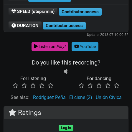
SPEED (steps/min)
Contributor access
DURATION
Contributor access
Update: 2013-07-10 00:52
Listen on
Play!
YouTube
Do you like this recording?
For listening
For dancing
See also:
Rodríguez Peña
El cisne (2)
Unión Cívica
Ratings
Log in