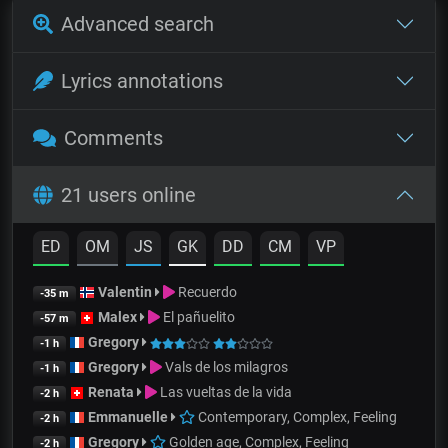
Advanced search
Lyrics annotations
Comments
21 users online
ED
OM
JS
GK
DD
CM
VP
Valentin
Recuerdo
-35 m
Malex
El pañuelito
-57 m
Gregory
-1 h
Gregory
Vals de los milagros
-1 h
Renata
Las vueltas de la vida
-2 h
Emmanuelle
Contemporary, Complex, Feeling
-2 h
Gregory
Golden age, Complex, Feeling
-2 h