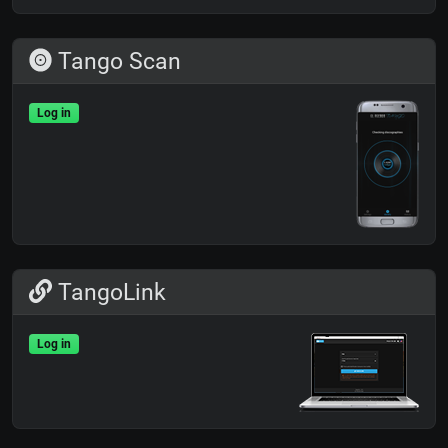
Tango Scan
Log in
TangoLink
Log in