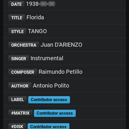
1938-
00
-
00
DATE
Florida
TITLE
TANGO
STYLE
Juan D'ARIENZO
ORCHESTRA
Instrumental
SINGER
Raimundo Petillo
COMPOSER
Antonio Polito
AUTHOR
LABEL
Contributor access
#MATRIX
Contributor access
#DISK
Contributor access