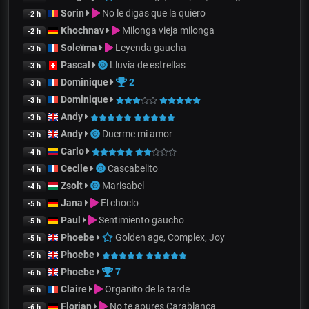
Sorin
No le digas que la quiero
-2 h
Khochnav
Milonga vieja milonga
-2 h
Soleïma
Leyenda gaucha
-3 h
Pascal
Lluvia de estrellas
-3 h
Dominique
2
-3 h
Dominique
-3 h
Andy
-3 h
Andy
Duerme mi amor
-3 h
Carlo
-4 h
Cecile
Cascabelito
-4 h
Zsolt
Marisabel
-4 h
Jana
El choclo
-5 h
Paul
Sentimiento gaucho
-5 h
Phoebe
Golden age, Complex, Joy
-5 h
Phoebe
-5 h
Phoebe
7
-6 h
Claire
Organito de la tarde
-6 h
Florian
No te apures Carablanca
-6 h