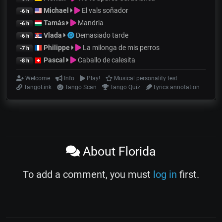
Michael
El vals soñador
-6 h
Tamás
Mandria
-6 h
Vlada
Demasiado tarde
-6 h
Philippe
La milonga de mis perros
-7 h
Pascal
Caballo de calesita
-8 h
Welcome
Info
Play!
Musical personality test
TangoLink
Tango Scan
Tango Quiz
Lyrics annotation
About Florida
To add a comment, you must
log in
first.