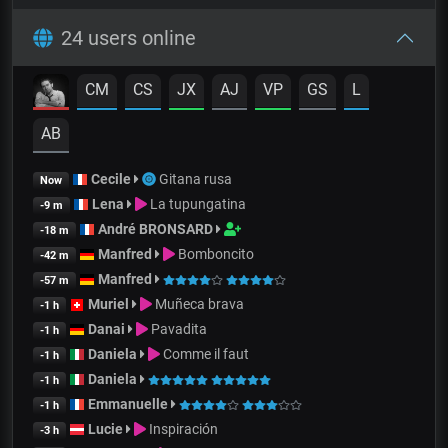
24 users online
CM
CS
JX
AJ
VP
GS
L
AB
Cecile
Gitana rusa
Now
Lena
La tupungatina
-9 m
André BRONSARD
-18 m
Manfred
Bomboncito
-42 m
Manfred
-57 m
Muriel
Muñeca brava
-1 h
Danai
Pavadita
-1 h
Daniela
Comme il faut
-1 h
Daniela
-1 h
Emmanuelle
-1 h
Lucie
Inspiración
-3 h