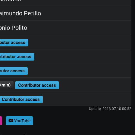
imundo Petillo
nio Polito
butor access
tributor access
butor access
/min)
Contributor access
Contributor access
Update: 2013-07-10 00:52
YouTube