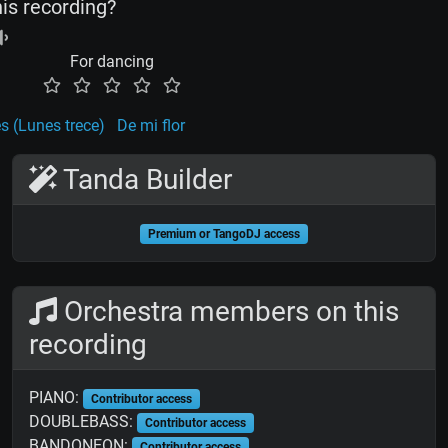
his recording?
For dancing
s (Lunes trece)
De mi flor
Tanda Builder
Premium or TangoDJ access
Orchestra members on this
recording
PIANO:
Contributor access
DOUBLEBASS:
Contributor access
BANDONEON:
Contributor access