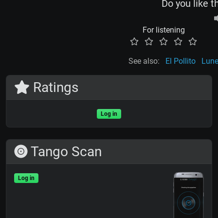
Do you like t
For listening
See also:
El Pollito
Lune
Ratings
Log in
Tango Scan
Log in