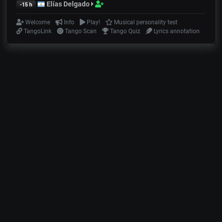
Elías Delgado
-15 h
Welcome
Info
Play!
Musical personality test
TangoLink
Tango Scan
Tango Quiz
Lyrics annotation