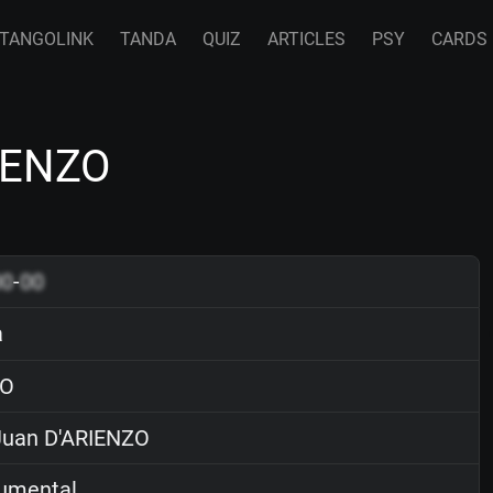
TANGOLINK
TANDA
QUIZ
ARTICLES
PSY
CARDS
RIENZO
00
-
00
a
O
uan D'ARIENZO
rumental