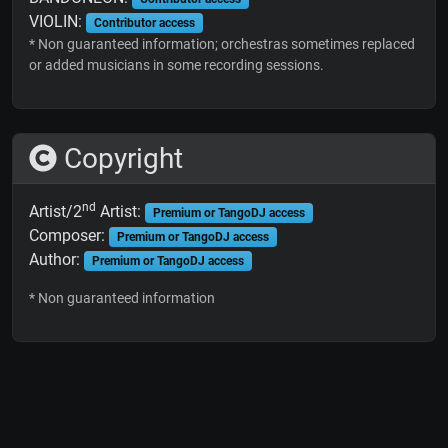
VIOLIN:
Contributor access
* Non guaranteed information; orchestras sometimes replaced
or added musicians in some recording sessions.
Copyright
nd
Artist/2
Artist:
Premium or TangoDJ access
Composer:
Premium or TangoDJ access
Author:
Premium or TangoDJ access
* Non guaranteed information