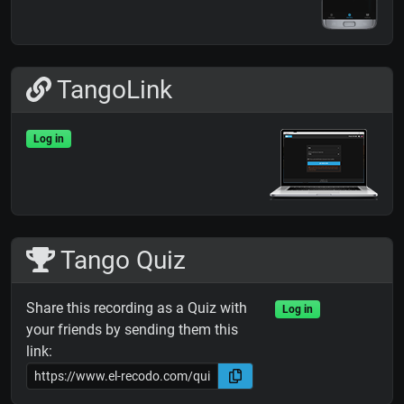
TangoLink
Log in
Tango Quiz
Share this recording as a Quiz with
Log in
your friends by sending them this
link: