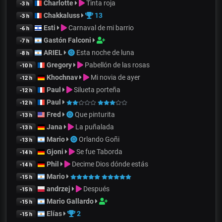
Charlotte
Tinta roja
-3 h
Chakkaluss
13
-3 h
Esti
Carnaval de mi barrio
-6 h
Gastón Falconi
-7 h
ARIEL
Esta noche de luna
-8 h
Gregory
Pabellón de las rosas
-10 h
Khochnav
Mi novia de ayer
-12 h
Paul
Silueta porteña
-12 h
Paul
-12 h
Fred
Que pinturita
-13 h
Jana
La puñalada
-13 h
Mario
Orlando Goñi
-13 h
Gjoni
Se fue Taborda
-14 h
Phil
Decime Dios dónde estás
-14 h
Mario
-15 h
andrzej
Después
-15 h
Mario Gallardo
-15 h
Elías
2
-15 h