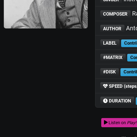
Ra
COMPOSER
Anto
AUTHOR
LABEL
Contri
#MATRIX
Con
#DISK
Contri
SPEED (steps
DURATION
Listen on
Play!