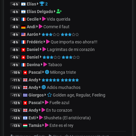
Elías
2
-6 h
Elías Delgado
-6 h
Cecile
Vida querida
-8 h
Andi
Comme il faut
-8 h
Aarón
-8 h
Frédéric
Que importa eso ahora!!!
-8 h
Daniel
Lagrimitas de mi corazón
-8 h
Daniel
-9 h
Davina
Tabaco
-9 h
Pascal
Milonga triste
-10 h
Andy
-11 h
Andy
Adiós muchachos
-11 h
Giorgos
Golden age, Regular, Feeling
-11 h
Pascal
Fuelle azul
-12 h
Andy
En tu corazon
-12 h
Esti
Shusheta (El aristócrata)
-13 h
Tamás
Este es el rey
-13 h