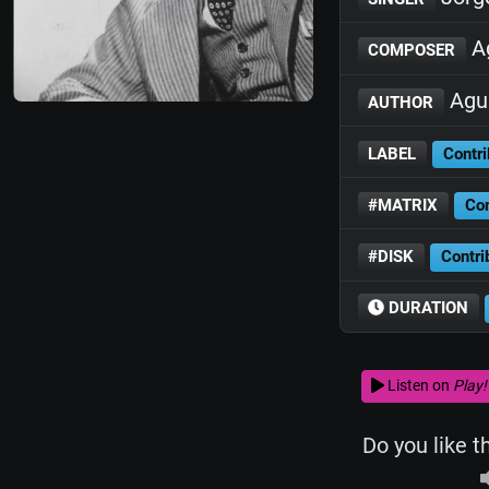
Ag
COMPOSER
Agus
AUTHOR
LABEL
Contri
#MATRIX
Con
#DISK
Contri
DURATION
Listen on
Play!
Do you like t