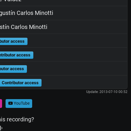
ustín Carlos Minotti
tín Carlos Minotti
butor access
tributor access
butor access
Contributor access
Update: 2013-07-10 00:52
YouTube
his recording?