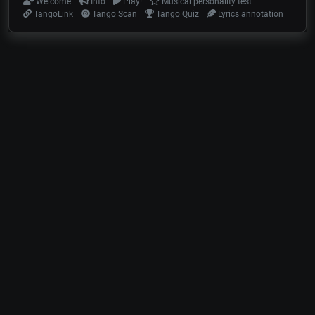
Welcome
Info
Play!
Musical personality test
TangoLink
Tango Scan
Tango Quiz
Lyrics annotation