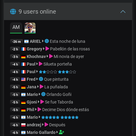
9 users online
AM
ARIEL
Esta noche de luna
-26 m
Gregory
Pabellón de las rosas
-2 h
Khochnav
Mi novia de ayer
-3 h
Paul
Silueta porteña
-4 h
Paul
-4 h
Fred
Que pinturita
-4 h
Jana
La puñalada
-5 h
Mario
Orlando Goñi
-5 h
Gjoni
Se fue Taborda
-5 h
Phil
Decime Dios dónde estás
-5 h
Mario
-6 h
andrzej
Después
-6 h
Mario Gallardo
-6 h