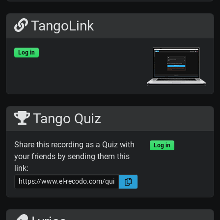
TangoLink
Log in
Tango Quiz
Share this recording as a Quiz with
Log in
your friends by sending them this
link: