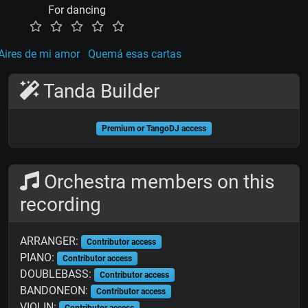
For dancing
Aires de mi amor
Quemá esas cartas
Tanda Builder
Premium or TangoDJ access
Orchestra members on this
recording
ARRANGER:
Contributor access
PIANO:
Contributor access
DOUBLEBASS:
Contributor access
BANDONEON:
Contributor access
VIOLIN:
Contributor access