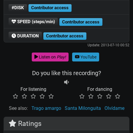
#DISK
Contributor access
SPEED (steps/min)
Contributor access
DURATION
Contributor access
Update: 2013-07-10 00:52
Listen on
Play!
YouTube
Do you like this recording?
For listening
For dancing
See also:
Trago amargo
Santa Milonguita
Olvídame
Ratings