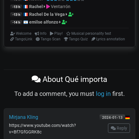
Rachel
Ventarrón
-13 h
Rachel De la Vega
-13 h
emilse alfonzo
-14 h
Welcome
Info
Play!
Musical personality test
TangoLink
Tango Scan
Tango Quiz
Lyrics annotation
About Qué importa
To add a comment, you must
log in
first.
Mirjana Kling
2024-01-13
https://www.youtube.com/watch?
Reply
v=Bf7GfGGRK8c