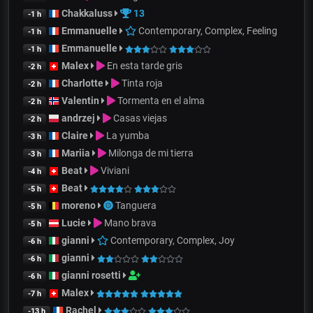
Chakkaluss
13
-1 h
Emmanuelle
Contemporary, Complex, Feeling
-1 h
Emmanuelle
-1 h
Malex
En esta tarde gris
-2 h
Charlotte
Tinta roja
-2 h
Valentin
Tormenta en el alma
-2 h
andrzej
Casas viejas
-2 h
Claire
La yumba
-3 h
Mariia
Milonga de mi tierra
-3 h
Beat
Viviani
-4 h
Beat
-5 h
moreno
Tanguera
-5 h
Lucie
Mano brava
-5 h
gianni
Contemporary, Complex, Joy
-6 h
gianni
-6 h
gianni rosetti
-6 h
Malex
-7 h
Rachel
-13 h