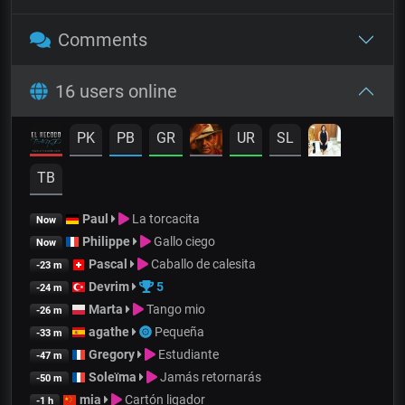
Comments
16 users online
PK
PB
GR
UR
SL
TB
Paul
La torcacita
Now
Philippe
Gallo ciego
Now
Pascal
Caballo de calesita
-23 m
Devrim
5
-24 m
Marta
Tango mio
-26 m
agathe
Pequeña
-33 m
Gregory
Estudiante
-47 m
Soleïma
Jamás retornarás
-50 m
mia
Cartón ligador
-1 h