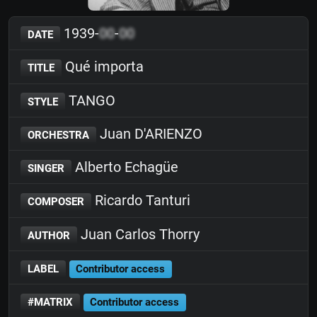
1939-
00
-
00
DATE
Qué importa
TITLE
TANGO
STYLE
Juan D'ARIENZO
ORCHESTRA
Alberto Echagüe
SINGER
Ricardo Tanturi
COMPOSER
Juan Carlos Thorry
AUTHOR
LABEL
Contributor access
#MATRIX
Contributor access