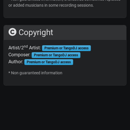
or added musicians in some recording sessions.
Copyright
nd
Artist/2
Artist:
Premium or TangoDJ access
Composer:
Premium or TangoDJ access
Author:
Premium or TangoDJ access
* Non guaranteed information