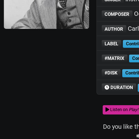
Oc
COMPOSER
Carl
AUTHOR
LABEL
Contri
#MATRIX
Con
#DISK
Contri
DURATION
Listen on
Play!
Do you like t