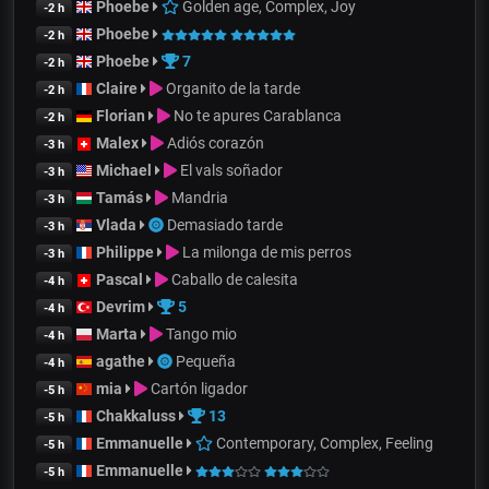
Phoebe
Golden age, Complex, Joy
-2 h
Phoebe
-2 h
Phoebe
7
-2 h
Claire
Organito de la tarde
-2 h
Florian
No te apures Carablanca
-2 h
Malex
Adiós corazón
-3 h
Michael
El vals soñador
-3 h
Tamás
Mandria
-3 h
Vlada
Demasiado tarde
-3 h
Philippe
La milonga de mis perros
-3 h
Pascal
Caballo de calesita
-4 h
Devrim
5
-4 h
Marta
Tango mio
-4 h
agathe
Pequeña
-4 h
mia
Cartón ligador
-5 h
Chakkaluss
13
-5 h
Emmanuelle
Contemporary, Complex, Feeling
-5 h
Emmanuelle
-5 h