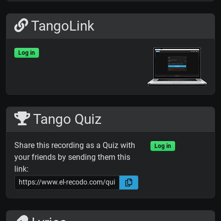
TangoLink
Log in
Tango Quiz
Share this recording as a Quiz with
Log in
your friends by sending them this
link: