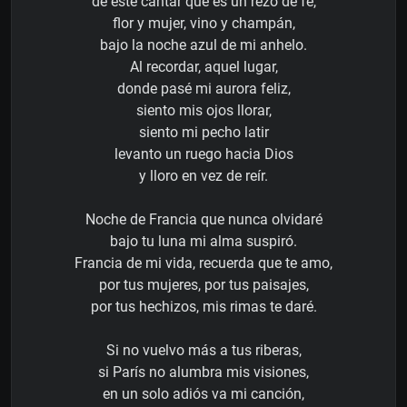
de este cantar que es un rezo de fe,
flor y mujer, vino y champán,
bajo la noche azul de mi anhelo.
Al recordar, aquel lugar,
donde pasé mi aurora feliz,
siento mis ojos llorar,
siento mi pecho latir
levanto un ruego hacia Dios
y lloro en vez de reír.
Noche de Francia que nunca olvidaré
bajo tu luna mi alma suspiró.
Francia de mi vida, recuerda que te amo,
por tus mujeres, por tus paisajes,
por tus hechizos, mis rimas te daré.
Si no vuelvo más a tus riberas,
si París no alumbra mis visiones,
en un solo adiós va mi canción,