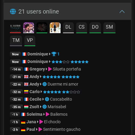
21 users online
DL
CS
DO
SM
TM
VP
Dominique
1
Now
Dominique
Now
Gregory
Silueta porteña
-14 m
Andy
-21 m
Andy
Duerme mi amor
-22 m
Carlo
-32 m
Cecile
Cascabelito
-32 m
Zsolt
Marisabel
-35 m
Soleïma
Bailemos
-1 h
Jana
El choclo
-1 h
Paul
Sentimiento gaucho
-2 h