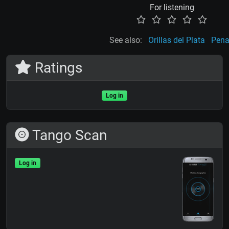
For listening
See also:
Orillas del Plata
Pena
Ratings
Log in
Tango Scan
Log in