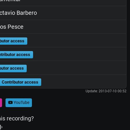
tavio Barbero
os Pesce
butor access
tributor access
butor access
Contributor access
Update: 2013-07-10 00:52
YouTube
his recording?