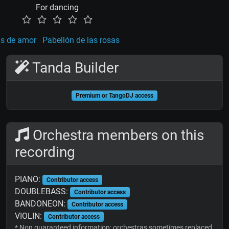
For dancing
s de amor
Pabellón de las rosas
Tanda Builder
Premium or TangoDJ access
Orchestra members on this
recording
PIANO:
Contributor access
DOUBLEBASS:
Contributor access
BANDONEON:
Contributor access
VIOLIN:
Contributor access
* Non guaranteed information; orchestras sometimes replaced