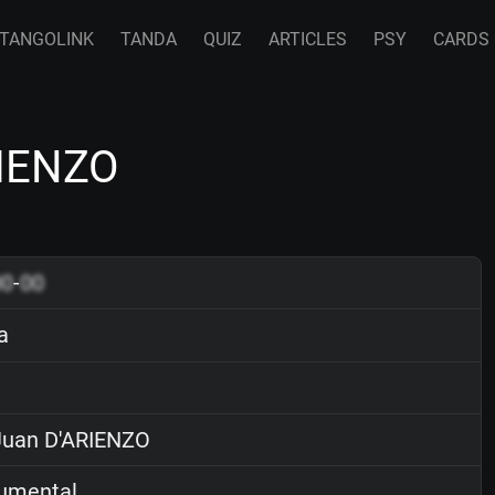
TANGOLINK
TANDA
QUIZ
ARTICLES
PSY
CARDS
RIENZO
00
-
00
a
uan D'ARIENZO
rumental