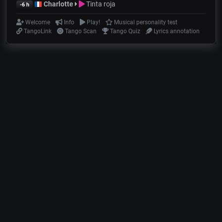
Charlotte
Tinta roja
-6 h
Welcome
Info
Play!
Musical personality test
TangoLink
Tango Scan
Tango Quiz
Lyrics annotation