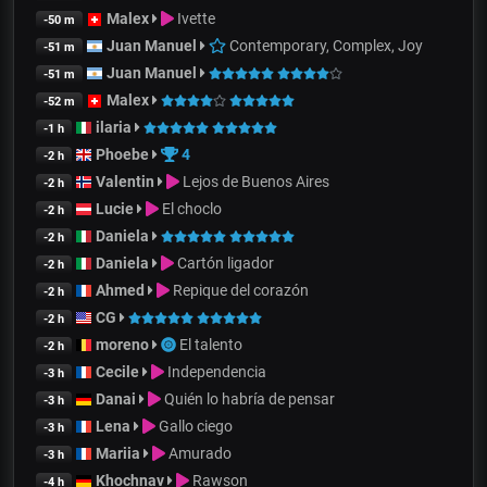
Malex
Ivette
-50 m
Juan Manuel
Contemporary, Complex, Joy
-51 m
Juan Manuel
-51 m
Malex
-52 m
ilaria
-1 h
Phoebe
4
-2 h
Valentin
Lejos de Buenos Aires
-2 h
Lucie
El choclo
-2 h
Daniela
-2 h
Daniela
Cartón ligador
-2 h
Ahmed
Repique del corazón
-2 h
CG
-2 h
moreno
El talento
-2 h
Cecile
Independencia
-3 h
Danai
Quién lo habría de pensar
-3 h
Lena
Gallo ciego
-3 h
Mariia
Amurado
-3 h
Khochnav
Rawson
-4 h