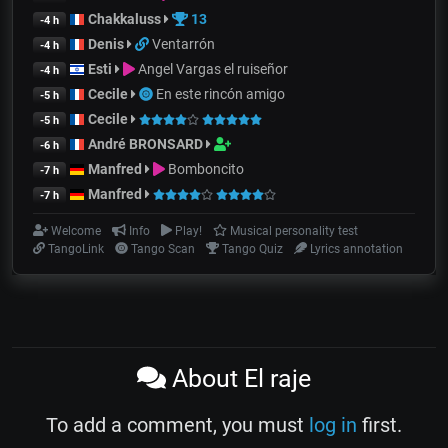
Chakkaluss
13
-4 h
Denis
Ventarrón
-4 h
Esti
Angel Vargas el ruiseñor
-4 h
Cecile
En este rincón amigo
-5 h
Cecile
-5 h
André BRONSARD
-6 h
Manfred
Bomboncito
-7 h
Manfred
-7 h
Welcome
Info
Play!
Musical personality test
TangoLink
Tango Scan
Tango Quiz
Lyrics annotation
About El raje
To add a comment, you must
log in
first.