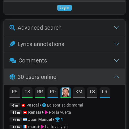
Log in
Advanced search
Lyrics annotations
Comments
30 users online
PS
CS
RR
PD
KM
TS
LR
Pascal
La sonrisa de mamá
-8 m
Renata
Por la vuelta
-34 m
Juan Manuel
1
-46 m
marc
La lluvia y yo
-47 m