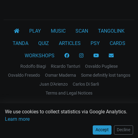
PLAY
MUSIC
SCAN
TANGOLINK
TANDA
QUIZ
ARTICLES
PSY
CARDS
WORKSHOPS
Rodolfo Biagi
Ricardo Tanturi
Osvaldo Pugliese
Osvaldo Fresedo
Osmar Maderna
Some definitly lost tangos
Juan D'Arienzo
Carlos Di Sarli
Terms and Legal Notices
EL RECODO TANGO
We use cookies to collect statistics via Google Analytics.
Design Web: Gregory DIAZ
Learn more
Accept
Decline