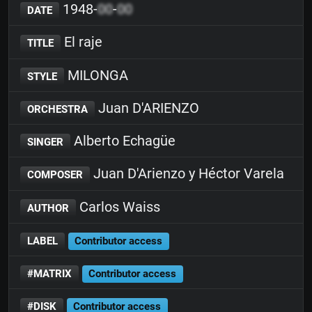
1948-
00
-
00
DATE
El raje
TITLE
MILONGA
STYLE
Juan D'ARIENZO
ORCHESTRA
Alberto Echagüe
SINGER
Juan D'Arienzo y Héctor Varela
COMPOSER
Carlos Waiss
AUTHOR
LABEL
Contributor access
#MATRIX
Contributor access
#DISK
Contributor access