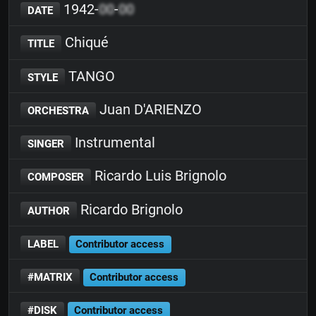
1942-
00
-
00
DATE
Chiqué
TITLE
TANGO
STYLE
Juan D'ARIENZO
ORCHESTRA
Instrumental
SINGER
Ricardo Luis Brignolo
COMPOSER
Ricardo Brignolo
AUTHOR
LABEL
Contributor access
#MATRIX
Contributor access
#DISK
Contributor access