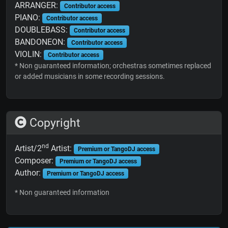
ARRANGER:
Contributor access
PIANO:
Contributor access
DOUBLEBASS:
Contributor access
BANDONEON:
Contributor access
VIOLIN:
Contributor access
* Non guaranteed information; orchestras sometimes replaced
or added musicians in some recording sessions.
Copyright
nd
Artist/2
Artist:
Premium or TangoDJ access
Composer:
Premium or TangoDJ access
Author:
Premium or TangoDJ access
* Non guaranteed information