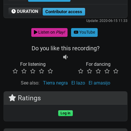
DURATION
Contributor access
Update: 2020-06-15 11:33
Listen on
Play!
YouTube
Do you like this recording?
For listening
For dancing
See also:
Tierra negra
El lazo
El amasijo
Ratings
Log in