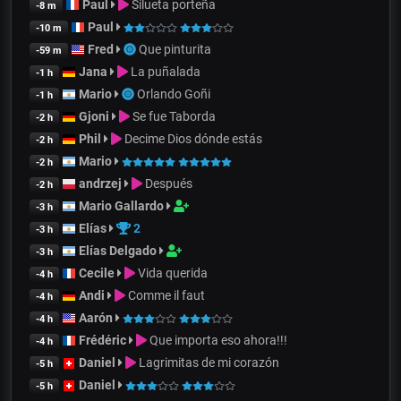
Paul
Silueta porteña
-8 m
Paul
-10 m
Fred
Que pinturita
-59 m
Jana
La puñalada
-1 h
Mario
Orlando Goñi
-1 h
Gjoni
Se fue Taborda
-2 h
Phil
Decime Dios dónde estás
-2 h
Mario
-2 h
andrzej
Después
-2 h
Mario Gallardo
-3 h
Elías
2
-3 h
Elías Delgado
-3 h
Cecile
Vida querida
-4 h
Andi
Comme il faut
-4 h
Aarón
-4 h
Frédéric
Que importa eso ahora!!!
-4 h
Daniel
Lagrimitas de mi corazón
-5 h
Daniel
-5 h