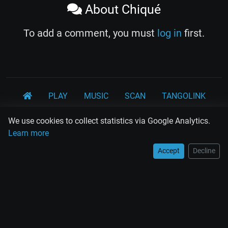
About Chiqué
To add a comment, you must
log in
first.
PLAY
MUSIC
SCAN
TANGOLINK
TANDA
QUIZ
ARTICLES
PSY
CARDS
We use cookies to collect statistics via Google Analytics.
Learn more
WORKSHOPS
Accept
Decline
Rodolfo Biagi
Ricardo Tanturi
Osvaldo Pugliese
Osvaldo Fresedo
Osmar Maderna
Some definitly lost tangos
Juan D'Arienzo
Carlos Di Sarli
Terms and Legal Notices
EL RECODO TANGO