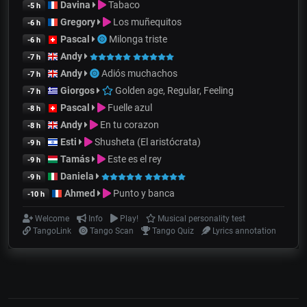
Davina
Tabaco
-5 h
Gregory
Los muñequitos
-6 h
Pascal
Milonga triste
-6 h
Andy
-7 h
Andy
Adiós muchachos
-7 h
Giorgos
Golden age, Regular, Feeling
-7 h
Pascal
Fuelle azul
-8 h
Andy
En tu corazon
-8 h
Esti
Shusheta (El aristócrata)
-9 h
Tamás
Este es el rey
-9 h
Daniela
-9 h
Ahmed
Punto y banca
-10 h
Welcome
Info
Play!
Musical personality test
TangoLink
Tango Scan
Tango Quiz
Lyrics annotation