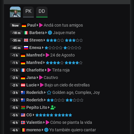
PK
DD
Paul
Andá con tus amigos
Now
Barbera
Jaque mate
-18 m
Steven
-35 m
Елена
-45 m
Manfred
24 de Agosto
-1 h
Manfred
-1 h
Charlotte
Tinta roja
-1 h
Jana
Cautivo
-2 h
Lucie
Bajo un cielo de estrellas
-2 h
Roderich
Golden age, Complex, Joy
-3 h
Roderich
-3 h
Pepito Lito
-5 h
CG
-5 h
Valentin
Cómo se pianta la vida
-6 h
moreno
Yo también quiero cantar
-6 h