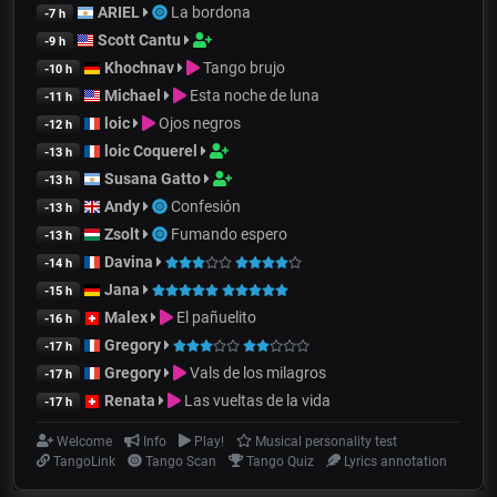
ARIEL
La bordona
-7 h
Scott Cantu
-9 h
Khochnav
Tango brujo
-10 h
Michael
Esta noche de luna
-11 h
loic
Ojos negros
-12 h
loic Coquerel
-13 h
Susana Gatto
-13 h
Andy
Confesión
-13 h
Zsolt
Fumando espero
-13 h
Davina
-14 h
Jana
-15 h
Malex
El pañuelito
-16 h
Gregory
-17 h
Gregory
Vals de los milagros
-17 h
Renata
Las vueltas de la vida
-17 h
Welcome
Info
Play!
Musical personality test
TangoLink
Tango Scan
Tango Quiz
Lyrics annotation