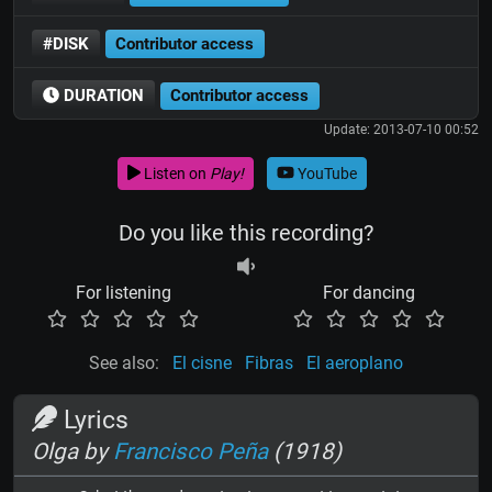
#DISK
Contributor access
DURATION
Contributor access
Update: 2013-07-10 00:52
Listen on
Play!
YouTube
Do you like this recording?
For listening
For dancing
See also:
El cisne
Fibras
El aeroplano
Lyrics
Olga by
Francisco Peña
(1918)