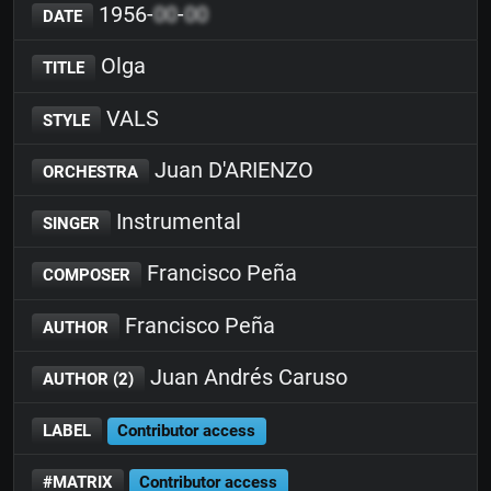
1956-
00
-
00
DATE
Olga
TITLE
VALS
STYLE
Juan D'ARIENZO
ORCHESTRA
Instrumental
SINGER
Francisco Peña
COMPOSER
Francisco Peña
AUTHOR
Juan Andrés Caruso
AUTHOR (2)
LABEL
Contributor access
#MATRIX
Contributor access