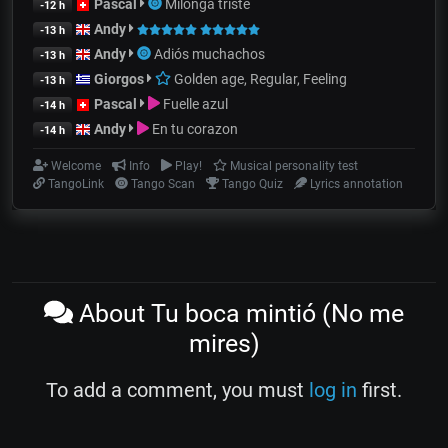
Pascal
Milonga triste
-12 h
Andy
-13 h
Andy
Adiós muchachos
-13 h
Giorgos
Golden age, Regular, Feeling
-13 h
Pascal
Fuelle azul
-14 h
Andy
En tu corazon
-14 h
Welcome
Info
Play!
Musical personality test
TangoLink
Tango Scan
Tango Quiz
Lyrics annotation
About Tu boca mintió (No me
mires)
To add a comment, you must
log in
first.