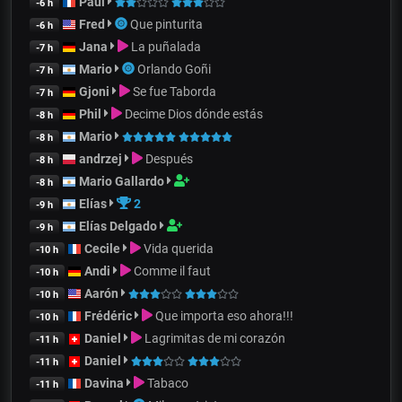
Paul
-6 h
Fred
Que pinturita
-6 h
Jana
La puñalada
-7 h
Mario
Orlando Goñi
-7 h
Gjoni
Se fue Taborda
-7 h
Phil
Decime Dios dónde estás
-8 h
Mario
-8 h
andrzej
Después
-8 h
Mario Gallardo
-8 h
Elías
2
-9 h
Elías Delgado
-9 h
Cecile
Vida querida
-10 h
Andi
Comme il faut
-10 h
Aarón
-10 h
Frédéric
Que importa eso ahora!!!
-10 h
Daniel
Lagrimitas de mi corazón
-11 h
Daniel
-11 h
Davina
Tabaco
-11 h