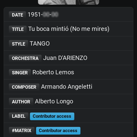
1951-
00
-
00
DATE
Tu boca mintió (No me mires)
TITLE
TANGO
STYLE
Juan D'ARIENZO
ORCHESTRA
Roberto Lemos
SINGER
Armando Angeletti
COMPOSER
Alberto Longo
AUTHOR
LABEL
Contributor access
#MATRIX
Contributor access