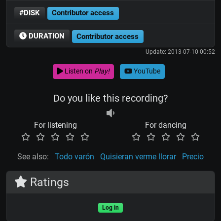
#DISK
Contributor access
DURATION
Contributor access
Update: 2013-07-10 00:52
Listen on
Play!
YouTube
Do you like this recording?
For listening
For dancing
See also:
Todo varón
Quisieran verme llorar
Precio
Ratings
Log in