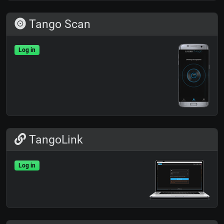
Tango Scan
Log in
TangoLink
Log in