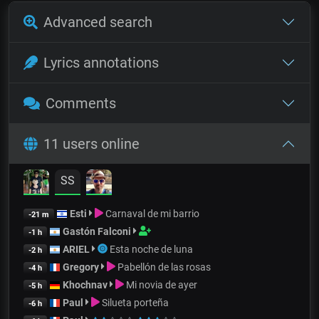
Advanced search
Lyrics annotations
Comments
11 users online
SS
Esti
Carnaval de mi barrio
-21 m
Gastón Falconi
-1 h
ARIEL
Esta noche de luna
-2 h
Gregory
Pabellón de las rosas
-4 h
Khochnav
Mi novia de ayer
-5 h
Paul
Silueta porteña
-6 h