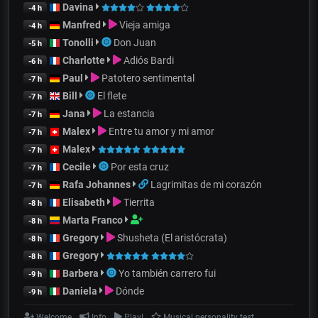
Davina
-4 h
Manfred
Vieja amiga
-4 h
Tonolli
Don Juan
-5 h
Charlotte
Adiós Bardi
-6 h
Paul
Patotero sentimental
-7 h
Bill
El flete
-7 h
Jana
La estancia
-7 h
Malex
Entre tu amor y mi amor
-7 h
Malex
-7 h
Cecile
Por esta cruz
-7 h
Rafa Johannes
Lagrimitas de mi corazón
-7 h
Elisabeth
Tierrita
-8 h
Marta Franco
-8 h
Gregory
Shusheta (El aristócrata)
-8 h
Gregory
-8 h
Barbera
Yo también carrero fui
-9 h
Daniela
Dónde
-9 h
Welcome
Info
Play!
Musical personality test