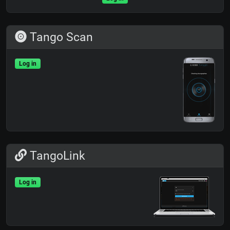
Tango Scan
Log in
TangoLink
Log in