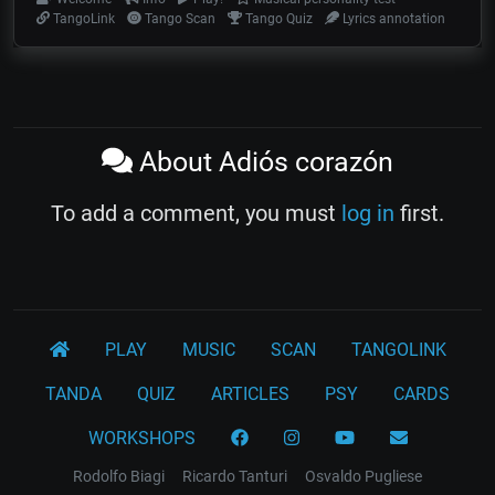
TangoLink
Tango Scan
Tango Quiz
Lyrics annotation
About Adiós corazón
To add a comment, you must
log in
first.
PLAY
MUSIC
SCAN
TANGOLINK
TANDA
QUIZ
ARTICLES
PSY
CARDS
WORKSHOPS
Rodolfo Biagi
Ricardo Tanturi
Osvaldo Pugliese