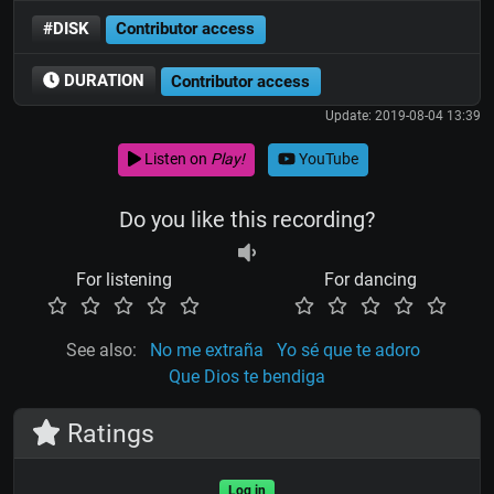
#DISK
Contributor access
DURATION
Contributor access
Update: 2019-08-04 13:39
Listen on
Play!
YouTube
Do you like this recording?
For listening
For dancing
See also:
No me extraña
Yo sé que te adoro
Que Dios te bendiga
Ratings
Log in