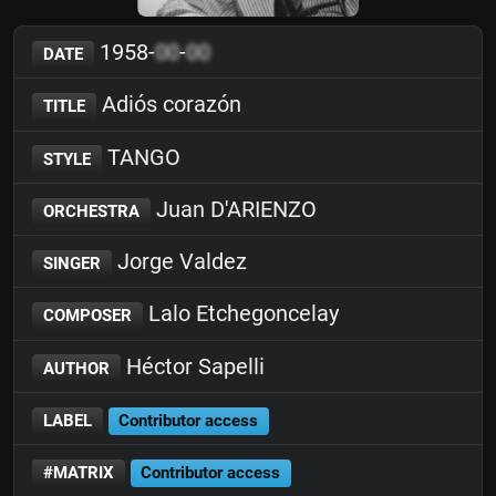
1958-
00
-
00
DATE
Adiós corazón
TITLE
TANGO
STYLE
Juan D'ARIENZO
ORCHESTRA
Jorge Valdez
SINGER
Lalo Etchegoncelay
COMPOSER
Héctor Sapelli
AUTHOR
LABEL
Contributor access
#MATRIX
Contributor access