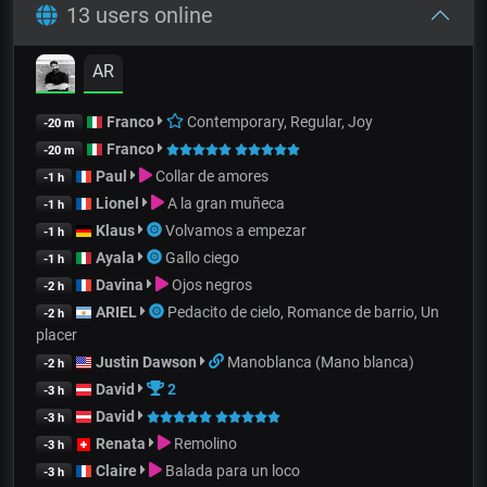
13 users online
AR
Franco
Contemporary, Regular, Joy
-20 m
Franco
-20 m
Paul
Collar de amores
-1 h
Lionel
A la gran muñeca
-1 h
Klaus
Volvamos a empezar
-1 h
Ayala
Gallo ciego
-1 h
Davina
Ojos negros
-2 h
ARIEL
Pedacito de cielo, Romance de barrio, Un
-2 h
placer
Justin Dawson
Manoblanca (Mano blanca)
-2 h
David
2
-3 h
David
-3 h
Renata
Remolino
-3 h
Claire
Balada para un loco
-3 h