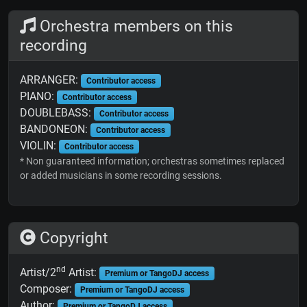
Orchestra members on this
recording
ARRANGER:
Contributor access
PIANO:
Contributor access
DOUBLEBASS:
Contributor access
BANDONEON:
Contributor access
VIOLIN:
Contributor access
* Non guaranteed information; orchestras sometimes replaced
or added musicians in some recording sessions.
Copyright
nd
Artist/2
Artist:
Premium or TangoDJ access
Composer:
Premium or TangoDJ access
Author:
Premium or TangoDJ access