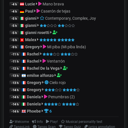
Lucie
Mano brava
-4 h
Paul
Caserón de tejas
-4 h
gianni
Contemporary, Complex, Joy
-5 h
gianni
-5 h
gianni rosetti
-5 h
Malex
-5 h
Gregory
Mi piba (Mi piba linda)
-9 h
Rachel
-11 h
Rachel
Ventarrón
-11 h
Rachel De la Vega
-12 h
emilse alfonzo
-13 h
Gregory
Cielo rojo
-13 h
Gregory
-14 h
Daniela
Penumbras (2)
-14 h
Daniela
-14 h
Phoebe
6
-14 h
Welcome
Info
Play!
Musical personality test
TangoLink
Tango Scan
Tango Quiz
Lyrics annotation