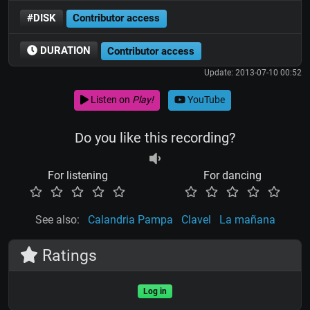
#DISK
Contributor access
DURATION
Contributor access
Update: 2013-07-10 00:52
Listen on
Play!
YouTube
Do you like this recording?
For listening
For dancing
See also:
Calandria Pampa
Clavel
La mañana
Ratings
Log in