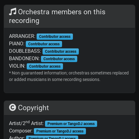
Orchestra members on this
recording
ARRANGER:
Contributor access
PIANO:
Contributor access
DOUBLEBASS:
Contributor access
BANDONEON:
Contributor access
VIOLIN:
Contributor access
* Non guaranteed information; orchestras sometimes replaced
or added musicians in some recording sessions.
Copyright
nd
Artist/2
Artist:
Premium or TangoDJ access
Composer:
Premium or TangoDJ access
Author:
Premium or TangoDJ access