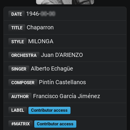
1946-
00
-
00
DATE
Chaparron
TITLE
MILONGA
STYLE
Juan D'ARIENZO
ORCHESTRA
Alberto Echagüe
SINGER
Pintín Castellanos
COMPOSER
Francisco García Jiménez
AUTHOR
LABEL
Contributor access
#MATRIX
Contributor access