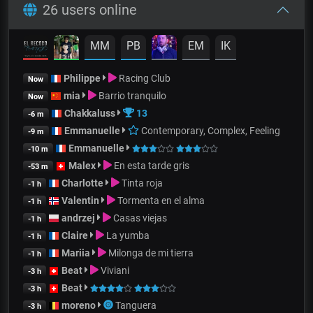
26 users online
MM
PB
EM
IK
Philippe
Racing Club
Now
mia
Barrio tranquilo
Now
Chakkaluss
13
-6 m
Emmanuelle
Contemporary, Complex, Feeling
-9 m
Emmanuelle
-10 m
Malex
En esta tarde gris
-53 m
Charlotte
Tinta roja
-1 h
Valentin
Tormenta en el alma
-1 h
andrzej
Casas viejas
-1 h
Claire
La yumba
-1 h
Mariia
Milonga de mi tierra
-1 h
Beat
Viviani
-3 h
Beat
-3 h
moreno
Tanguera
-3 h