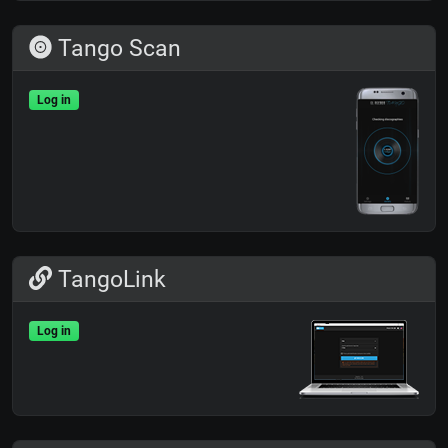
Tango Scan
Log in
TangoLink
Log in