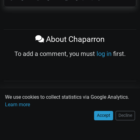
About Chaparron
To add a comment, you must
log in
first.
PLAY
MUSIC
SCAN
TANGOLINK
We use cookies to collect statistics via Google Analytics.
Learn more
TANDA
QUIZ
ARTICLES
PSY
CARDS
Accept
Decline
WORKSHOPS
Rodolfo Biagi
Ricardo Tanturi
Osvaldo Pugliese
Osvaldo Fresedo
Osmar Maderna
Some definitly lost tangos