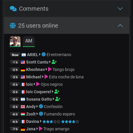
Comments
25 users online
AM
ARIEL
El entrerriano
Now
Scott Cantu
-1 h
Khochnav
Tango brujo
-2 h
Michael
Esta noche de luna
-3 h
loic
Ojos negros
-5 h
loic Coquerel
-5 h
Susana Gatto
-5 h
Andy
Confesión
-5 h
Zsolt
Fumando espero
-6 h
Davina
-6 h
Jana
Trago amargo
-7 h