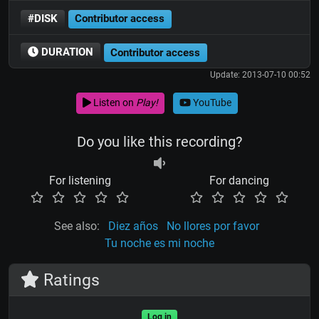
#DISK
Contributor access
DURATION
Contributor access
Update: 2013-07-10 00:52
Listen on
Play!
YouTube
Do you like this recording?
For listening
For dancing
See also:
Diez años
No llores por favor
Tu noche es mi noche
Ratings
Log in