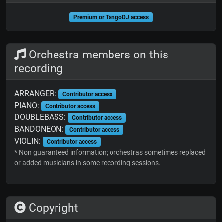
Premium or TangoDJ access
Orchestra members on this
recording
ARRANGER:
Contributor access
PIANO:
Contributor access
DOUBLEBASS:
Contributor access
BANDONEON:
Contributor access
VIOLIN:
Contributor access
* Non guaranteed information; orchestras sometimes replaced
or added musicians in some recording sessions.
Copyright