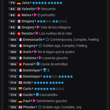
Jana
-7 h
Valentin
Recuerdo
-8 h
Malex
El pañuelito
-8 h
Gregory
-9 h
Gregory
Vals de los milagros
-9 h
Renata
Las vueltas de la vida
-9 h
Emmanuelle
Contemporary, Complex, Feeling
-10 h
Gregory
Golden age, Complex, Feeling
-10 h
Sorin
No le digas que la quiero
-10 h
Soleïma
Leyenda gaucha
-10 h
Pascal
Lluvia de estrellas
-10 h
Dominique
2
-11 h
Dominique
-11 h
Andy
-11 h
Carlo
-11 h
Cecile
Cascabelito
-11 h
Paul
Sentimiento gaucho
-13 h
Phoebe
Golden age, Complex, Joy
-13 h