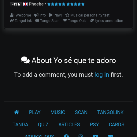
Phoebe
-13 h
Welcome
Info
Play!
Musical personality test
TangoLink
Tango Scan
Tango Quiz
Lyrics annotation
About Yo sé que te adoro
To add a comment, you must
log in
first.
PLAY
MUSIC
SCAN
TANGOLINK
TANDA
QUIZ
ARTICLES
PSY
CARDS
WORKSHOPS