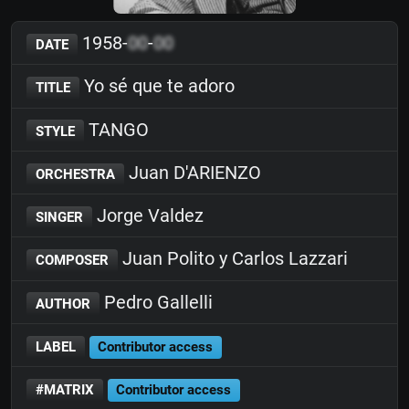
1958-
00
-
00
DATE
Yo sé que te adoro
TITLE
TANGO
STYLE
Juan D'ARIENZO
ORCHESTRA
Jorge Valdez
SINGER
Juan Polito y Carlos Lazzari
COMPOSER
Pedro Gallelli
AUTHOR
LABEL
Contributor access
#MATRIX
Contributor access