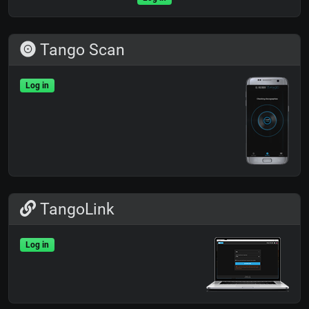
Tango Scan
Log in
TangoLink
Log in