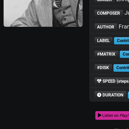
Ju
COMPOSER
Fran
AUTHOR
LABEL
Contri
#MATRIX
Con
#DISK
Contri
SPEED (steps
DURATION
Listen on
Play!