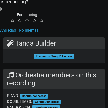
his recording?
For dancing
Ansiedad
No mientas
Tanda Builder
Premium or TangoDJ access
Orchestra members on this
recording
PIANO:
Contributor access
DOUBLEBASS:
Contributor access
BANDONEON:
Contributor access