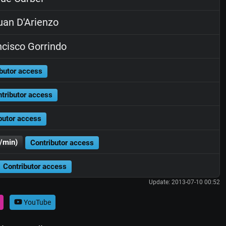
an D'Arienzo
cisco Gorrindo
butor access
tributor access
butor access
/min)
Contributor access
Contributor access
Update: 2013-07-10 00:52
YouTube