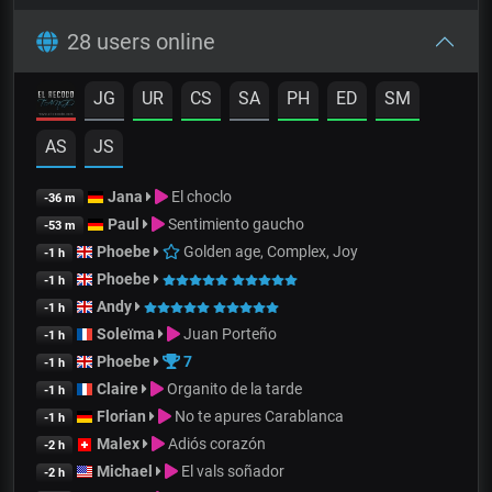
28 users online
JG
UR
CS
SA
PH
ED
SM
AS
JS
Jana
El choclo
-36 m
Paul
Sentimiento gaucho
-53 m
Phoebe
Golden age, Complex, Joy
-1 h
Phoebe
-1 h
Andy
-1 h
Soleïma
Juan Porteño
-1 h
Phoebe
7
-1 h
Claire
Organito de la tarde
-1 h
Florian
No te apures Carablanca
-1 h
Malex
Adiós corazón
-2 h
Michael
El vals soñador
-2 h