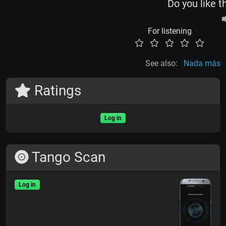
Do you like t
For listening
See also:
Nada más
Ratings
Log in
Tango Scan
Log in