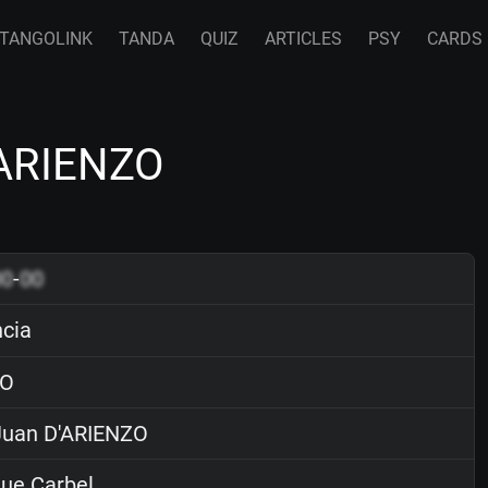
TANGOLINK
TANDA
QUIZ
ARTICLES
PSY
CARDS
'ARIENZO
00
-
00
cia
O
uan D'ARIENZO
ue Carbel