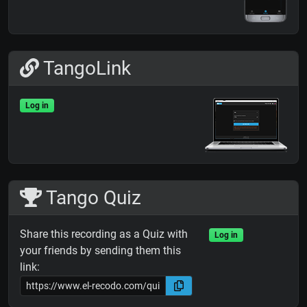
TangoLink
Log in
Tango Quiz
Share this recording as a Quiz with
Log in
your friends by sending them this
link: