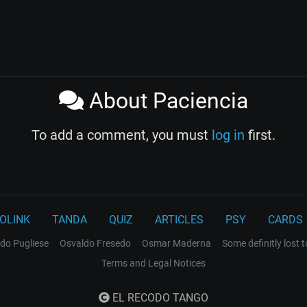
About Paciencia
To add a comment, you must
log in
first.
OLINK
TANDA
QUIZ
ARTICLES
PSY
CARDS
do Pugliese
Osvaldo Fresedo
Osmar Maderna
Some definitly lost 
Terms and Legal Notices
EL RECODO TANGO