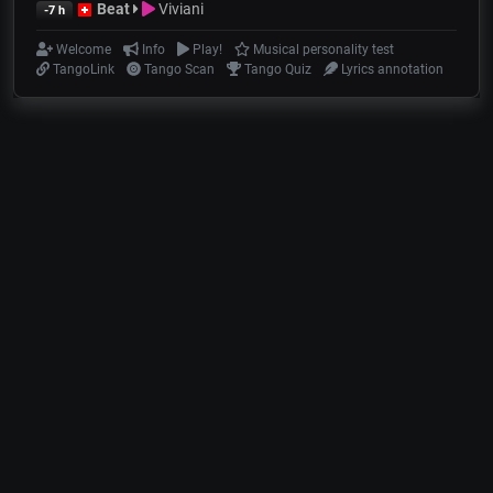
Beat
Viviani
-7 h
Welcome
Info
Play!
Musical personality test
TangoLink
Tango Scan
Tango Quiz
Lyrics annotation