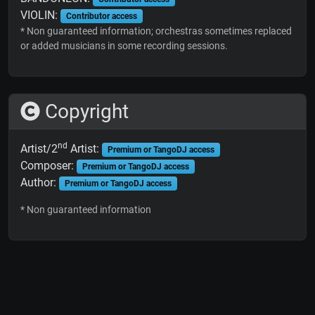
VIOLIN:
Contributor access
* Non guaranteed information; orchestras sometimes replaced
or added musicians in some recording sessions.
Copyright
nd
Artist/2
Artist:
Premium or TangoDJ access
Composer:
Premium or TangoDJ access
Author:
Premium or TangoDJ access
* Non guaranteed information