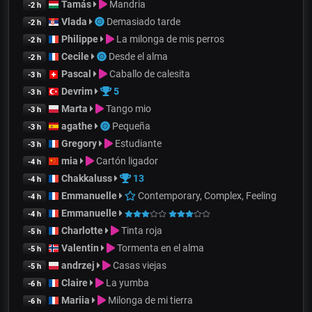
Tamás
Mandria
-2 h
Vlada
Demasiado tarde
-2 h
Philippe
La milonga de mis perros
-2 h
Cecile
Desde el alma
-2 h
Pascal
Caballo de calesita
-3 h
Devrim
5
-3 h
Marta
Tango mio
-3 h
agathe
Pequeña
-3 h
Gregory
Estudiante
-3 h
mia
Cartón ligador
-4 h
Chakkaluss
13
-4 h
Emmanuelle
Contemporary, Complex, Feeling
-4 h
Emmanuelle
-4 h
Charlotte
Tinta roja
-5 h
Valentin
Tormenta en el alma
-5 h
andrzej
Casas viejas
-5 h
Claire
La yumba
-6 h
Mariia
Milonga de mi tierra
-6 h