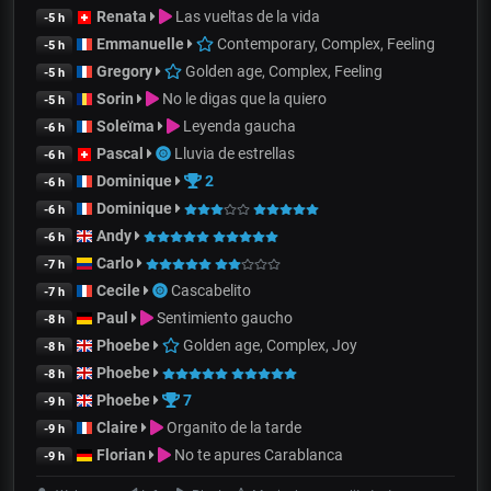
Renata
Las vueltas de la vida
-5 h
Emmanuelle
Contemporary, Complex, Feeling
-5 h
Gregory
Golden age, Complex, Feeling
-5 h
Sorin
No le digas que la quiero
-5 h
Soleïma
Leyenda gaucha
-6 h
Pascal
Lluvia de estrellas
-6 h
Dominique
2
-6 h
Dominique
-6 h
Andy
-6 h
Carlo
-7 h
Cecile
Cascabelito
-7 h
Paul
Sentimiento gaucho
-8 h
Phoebe
Golden age, Complex, Joy
-8 h
Phoebe
-8 h
Phoebe
7
-9 h
Claire
Organito de la tarde
-9 h
Florian
No te apures Carablanca
-9 h