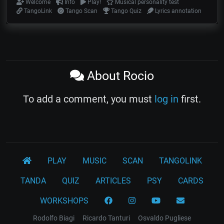
Welcome
Info
Play!
Musical personality test
TangoLink
Tango Scan
Tango Quiz
Lyrics annotation
About Rocio
To add a comment, you must
log in
first.
PLAY
MUSIC
SCAN
TANGOLINK
TANDA
QUIZ
ARTICLES
PSY
CARDS
WORKSHOPS
Rodolfo Biagi
Ricardo Tanturi
Osvaldo Pugliese