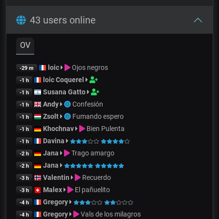
43 users online
OV
loic
Ojos negros
-29 m
loic Coquerel
-1 h
Susana Gatto
-1 h
Andy
Confesión
-1 h
Zsolt
Fumando espero
-1 h
Khochnav
Bien Pulenta
-1 h
Davina
-1 h
Jana
Trago amargo
-2 h
Jana
-2 h
Valentin
Recuerdo
-3 h
Malex
El pañuelito
-3 h
Gregory
-4 h
Gregory
Vals de los milagros
-4 h