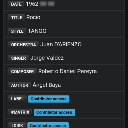
1962-
00
-
00
DATE
Rocio
TITLE
TANGO
STYLE
Juan D'ARIENZO
ORCHESTRA
Jorge Valdez
SINGER
Roberto Daniel Pereyra
COMPOSER
Ángel Baya
AUTHOR
LABEL
Contributor access
#MATRIX
Contributor access
#DISK
Contributor access