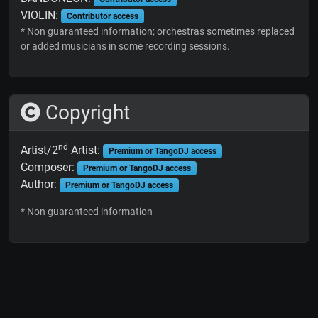
VIOLIN:
Contributor access
* Non guaranteed information; orchestras sometimes replaced
or added musicians in some recording sessions.
Copyright
nd
Artist/2
Artist:
Premium or TangoDJ access
Composer:
Premium or TangoDJ access
Author:
Premium or TangoDJ access
* Non guaranteed information