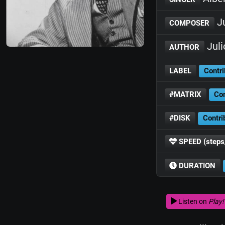
Ju
COMPOSER
Juli
AUTHOR
LABEL
Contri
#MATRIX
Con
#DISK
Contri
SPEED (steps
DURATION
Listen on
Play!