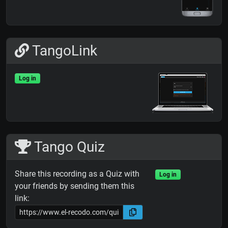
TangoLink
Log in
Tango Quiz
Share this recording as a Quiz with
Log in
your friends by sending them this
link: