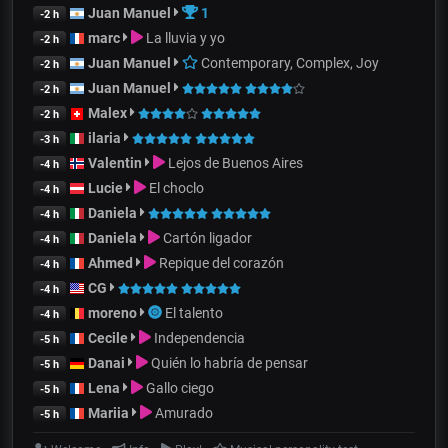
Juan Manuel
1
-2 h
marc
La lluvia y yo
-2 h
Juan Manuel
Contemporary, Complex, Joy
-2 h
Juan Manuel
-2 h
Malex
-2 h
ilaria
-3 h
Valentin
Lejos de Buenos Aires
-4 h
Lucie
El choclo
-4 h
Daniela
-4 h
Daniela
Cartón ligador
-4 h
Ahmed
Repique del corazón
-4 h
CG
-4 h
moreno
El talento
-4 h
Cecile
Independencia
-5 h
Danai
Quién lo habría de pensar
-5 h
Lena
Gallo ciego
-5 h
Mariia
Amurado
-5 h