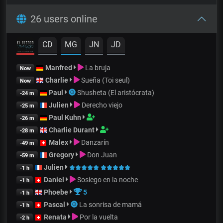
26 users online
CD
MG
JN
JD
Manfred
La bruja
Now
Charlie
Sueña (Toi seul)
Now
Paul
Shusheta (El aristócrata)
-24 m
Julien
Derecho viejo
-25 m
Paul Kuhn
-26 m
Charlie Durant
-28 m
Malex
Danzarín
-49 m
Gregory
Don Juan
-59 m
Julien
-1 h
Daniel
Sosiego en la noche
-1 h
Phoebe
5
-1 h
Pascal
La sonrisa de mamá
-1 h
Renata
Por la vuelta
-2 h