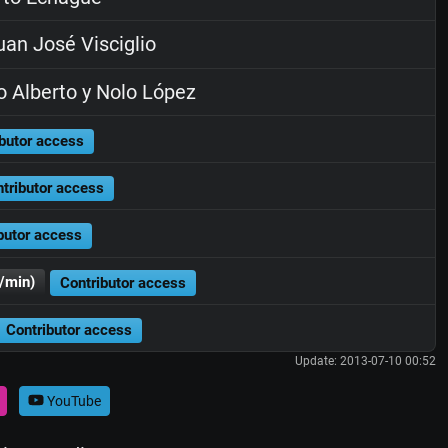
an José Visciglio
o Alberto y Nolo López
butor access
tributor access
butor access
/min)
Contributor access
Contributor access
Update: 2013-07-10 00:52
YouTube