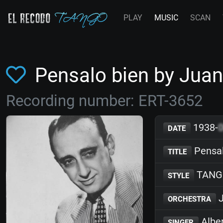
PLAY
MUSIC
SCAN
Pensalo bien by Jua
Recording number: ERT-3652
1938-
DATE
Pensal
TITLE
TANG
STYLE
J
ORCHESTRA
Albe
SINGER