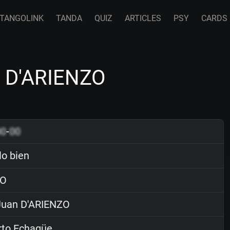
TANGOLINK
TANDA
QUIZ
ARTICLES
PSY
CARDS
n D'ARIENZO
00
-
00
o bien
O
uan D'ARIENZO
rto Echagüe