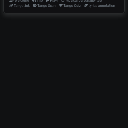
Welcome
Info
Play!
Musical personality test
TangoLink
Tango Scan
Tango Quiz
Lyrics annotation