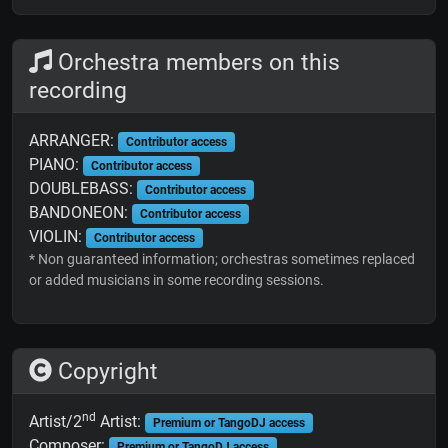
Orchestra members on this
recording
ARRANGER:
Contributor access
PIANO:
Contributor access
DOUBLEBASS:
Contributor access
BANDONEON:
Contributor access
VIOLIN:
Contributor access
* Non guaranteed information; orchestras sometimes replaced
or added musicians in some recording sessions.
Copyright
nd
Artist/2
Artist:
Premium or TangoDJ access
Composer:
Premium or TangoDJ access