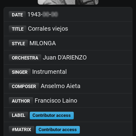
1943-
00
-
00
DATE
Corrales viejos
TITLE
MILONGA
STYLE
Juan D'ARIENZO
ORCHESTRA
Instrumental
SINGER
Anselmo Aieta
COMPOSER
Francisco Laino
AUTHOR
LABEL
Contributor access
#MATRIX
Contributor access