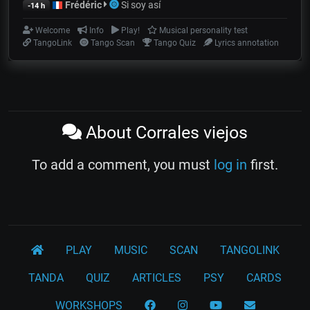
Frédéric
Si soy así
-14 h
Welcome
Info
Play!
Musical personality test
TangoLink
Tango Scan
Tango Quiz
Lyrics annotation
About Corrales viejos
To add a comment, you must
log in
first.
PLAY
MUSIC
SCAN
TANGOLINK
TANDA
QUIZ
ARTICLES
PSY
CARDS
WORKSHOPS