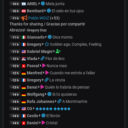
ARIEL
Mala junta
-10 h
Bernhard
El cielo en tus ojos
-10 h
Pablo WOIZ
(+53)
-11 h
Thanks for sharing / Gracias por compartir
Abrazos!
-
Gregory Diaz
Giancarlo
Dios momo
-11 h
Gregory
Golden age, Complex, Feeling
-11 h
Gabriel Magni
-11 h
Vlada
Flor de lino
-12 h
Pascal
Nunca mas
-12 h
Manfred
Cuando me entrés a fallar
-12 h
Gregory
La viruta
-12 h
Danai
Quién lo habría de pensar
-13 h
Wolfgang
Si tú quisieras
-14 h
Rafa Johannes
A Montmartre
-14 h
CG
-14 h
Cecile
El llorón
-14 h
Daniel
Cristal
-14 h