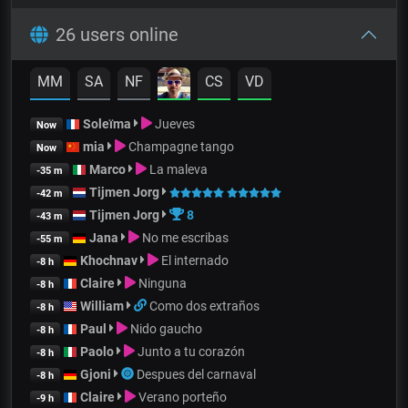
26 users online
MM
SA
NF
CS
VD
Soleïma
Jueves
Now
mia
Champagne tango
Now
Marco
La maleva
-35 m
Tijmen Jorg
-42 m
Tijmen Jorg
8
-43 m
Jana
No me escribas
-55 m
Khochnav
El internado
-8 h
Claire
Ninguna
-8 h
William
Como dos extraños
-8 h
Paul
Nido gaucho
-8 h
Paolo
Junto a tu corazón
-8 h
Gjoni
Despues del carnaval
-8 h
Claire
Verano porteño
-9 h