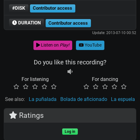
#DISK
Contributor access
DURATION
Contributor access
Update: 2013-07-10 00:52
Listen on
Play!
YouTube
Do you like this recording?
For listening
For dancing
See also:
La puñalada
Bolada de aficionado
La espuela
Ratings
Log in