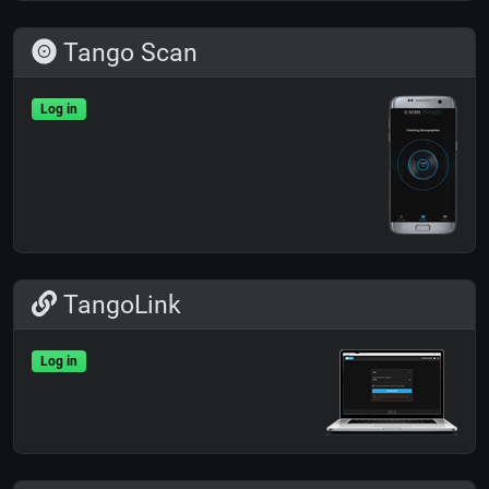
Tango Scan
Log in
TangoLink
Log in