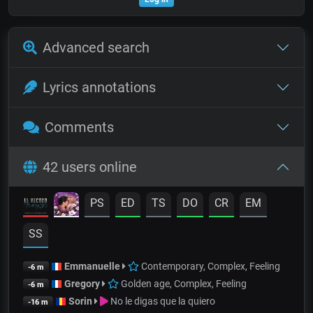
Advanced search
Lyrics annotations
Comments
42 users online
PS
ED
TS
DO
CR
EM
SS
Emmanuelle
Contemporary, Complex, Feeling
-6 m
Gregory
Golden age, Complex, Feeling
-6 m
Sorin
No le digas que la quiero
-16 m