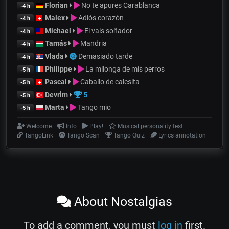
Florian
No te apures Carablanca
-4 h
Malex
Adiós corazón
-4 h
Michael
El vals soñador
-4 h
Tamás
Mandria
-4 h
Vlada
Demasiado tarde
-4 h
Philippe
La milonga de mis perros
-5 h
Pascal
Caballo de calesita
-5 h
Devrim
5
-5 h
Marta
Tango mio
-5 h
Welcome
Info
Play!
Musical personality test
TangoLink
Tango Scan
Tango Quiz
Lyrics annotation
About Nostalgias
To add a comment, you must
log in
first.