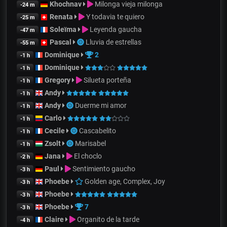
Khochnav
Milonga vieja milonga
-24 m
Renata
Y todavia te quiero
-25 m
Soleïma
Leyenda gaucha
-47 m
Pascal
Lluvia de estrellas
-55 m
Dominique
2
-1 h
Dominique
-1 h
Gregory
Silueta porteña
-1 h
Andy
-1 h
Andy
Duerme mi amor
-1 h
Carlo
-1 h
Cecile
Cascabelito
-1 h
Zsolt
Marisabel
-1 h
Jana
El choclo
-2 h
Paul
Sentimiento gaucho
-3 h
Phoebe
Golden age, Complex, Joy
-3 h
Phoebe
-3 h
Phoebe
7
-3 h
Claire
Organito de la tarde
-4 h