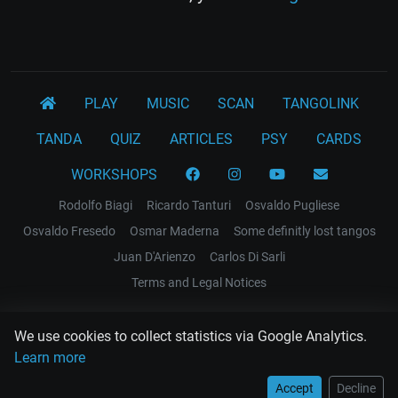
PLAY
MUSIC
SCAN
TANGOLINK
TANDA
QUIZ
ARTICLES
PSY
CARDS
WORKSHOPS
Rodolfo Biagi
Ricardo Tanturi
Osvaldo Pugliese
Osvaldo Fresedo
Osmar Maderna
Some definitly lost tangos
Juan D'Arienzo
Carlos Di Sarli
Terms and Legal Notices
EL RECODO TANGO
We use cookies to collect statistics via Google Analytics.
Design Web: Gregory DIAZ
Learn more
Accept
Decline