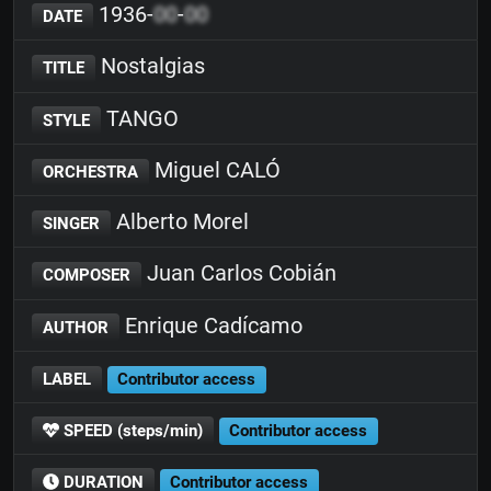
1936-
00
-
00
DATE
Nostalgias
TITLE
TANGO
STYLE
Miguel CALÓ
ORCHESTRA
Alberto Morel
SINGER
Juan Carlos Cobián
COMPOSER
Enrique Cadícamo
AUTHOR
LABEL
Contributor access
SPEED (steps/min)
Contributor access
DURATION
Contributor access