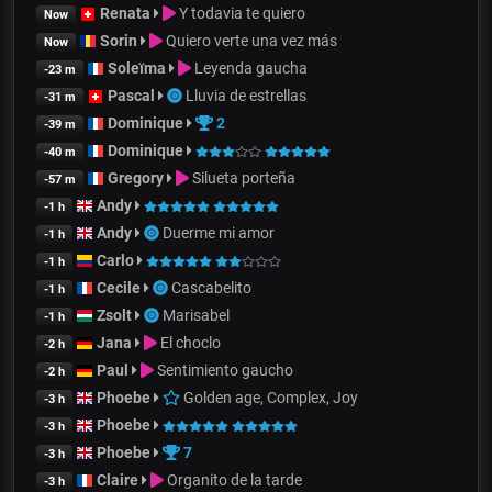
Renata
Y todavia te quiero
Now
Sorin
Quiero verte una vez más
Now
Soleïma
Leyenda gaucha
-23 m
Pascal
Lluvia de estrellas
-31 m
Dominique
2
-39 m
Dominique
-40 m
Gregory
Silueta porteña
-57 m
Andy
-1 h
Andy
Duerme mi amor
-1 h
Carlo
-1 h
Cecile
Cascabelito
-1 h
Zsolt
Marisabel
-1 h
Jana
El choclo
-2 h
Paul
Sentimiento gaucho
-2 h
Phoebe
Golden age, Complex, Joy
-3 h
Phoebe
-3 h
Phoebe
7
-3 h
Claire
Organito de la tarde
-3 h