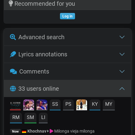
Recommended for you
Log in
Advanced search
Lyrics annotations
Comments
33 users online
SS
PS
KY
MY
RM
SM
LI
Khochnav
Milonga vieja milonga
Now