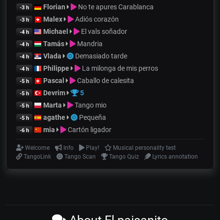
Florian
No te apures Carablanca
-3 h
Malex
Adiós corazón
-3 h
Michael
El vals soñador
-4 h
Tamás
Mandria
-4 h
Vlada
Demasiado tarde
-4 h
Philippe
La milonga de mis perros
-4 h
Pascal
Caballo de calesita
-5 h
Devrim
5
-5 h
Marta
Tango mio
-5 h
agathe
Pequeña
-5 h
mia
Cartón ligador
-6 h
Welcome
Info
Play!
Musical personality test
TangoLink
Tango Scan
Tango Quiz
Lyrics annotation