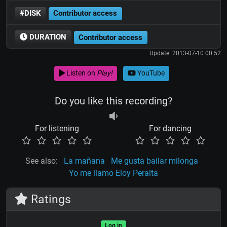
#DISK
Contributor access
DURATION
Contributor access
Update: 2013-07-10 00:52
Listen on
Play!
YouTube
Do you like this recording?
For listening
For dancing
See also:
La mañana
Me gusta bailar milonga
Yo me llamo Eloy Peralta
Ratings
Log in