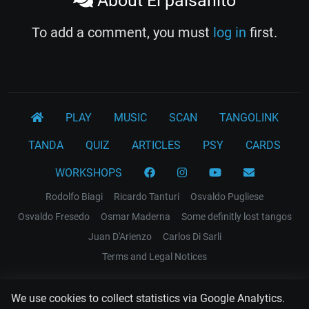
About El paisanito
To add a comment, you must
log in
first.
PLAY
MUSIC
SCAN
TANGOLINK
TANDA
QUIZ
ARTICLES
PSY
CARDS
WORKSHOPS
Rodolfo Biagi
Ricardo Tanturi
Osvaldo Pugliese
Osvaldo Fresedo
Osmar Maderna
Some definitly lost tangos
Juan D'Arienzo
Carlos Di Sarli
Terms and Legal Notices
EL RECODO TANGO
We use cookies to collect statistics via Google Analytics.
Design Web: Gregory DIAZ