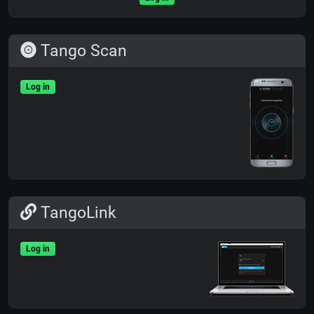
Tango Scan
Log in
TangoLink
Log in