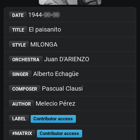
1944-
00
-
00
DATE
El paisanito
TITLE
MILONGA
STYLE
Juan D'ARIENZO
ORCHESTRA
Alberto Echagüe
SINGER
Pascual Clausi
COMPOSER
Melecio Pérez
AUTHOR
LABEL
Contributor access
#MATRIX
Contributor access