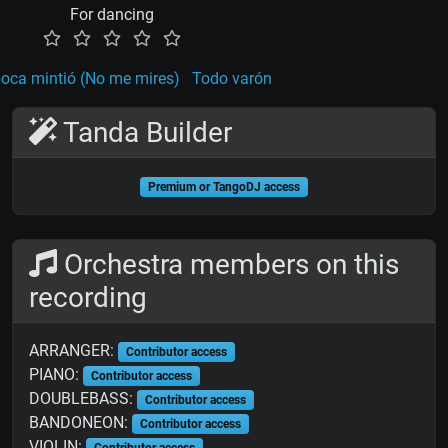
For dancing
oca mintió (No me mires)
Todo varón
Tanda Builder
Premium or TangoDJ access
Orchestra members on this
recording
ARRANGER:
Contributor access
PIANO:
Contributor access
DOUBLEBASS:
Contributor access
BANDONEON:
Contributor access
VIOLIN:
Contributor access