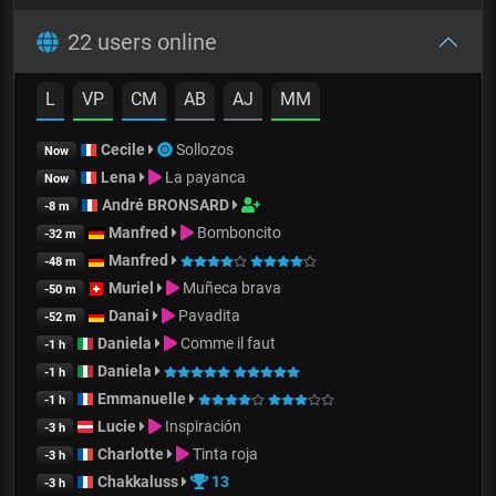
22 users online
L
VP
CM
AB
AJ
MM
Cecile
Sollozos
Now
Lena
La payanca
Now
André BRONSARD
-8 m
Manfred
Bomboncito
-32 m
Manfred
-48 m
Muriel
Muñeca brava
-50 m
Danai
Pavadita
-52 m
Daniela
Comme il faut
-1 h
Daniela
-1 h
Emmanuelle
-1 h
Lucie
Inspiración
-3 h
Charlotte
Tinta roja
-3 h
Chakkaluss
13
-3 h