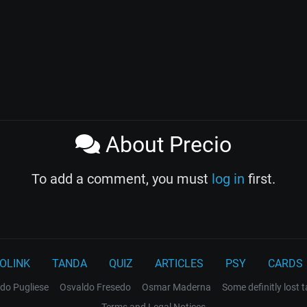
About Precio
To add a comment, you must
log in
first.
OLINK
TANDA
QUIZ
ARTICLES
PSY
CARDS
do Pugliese
Osvaldo Fresedo
Osmar Maderna
Some definitly lost 
Terms and Legal Notices