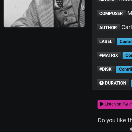
M
COMPOSER
Carl
AUTHOR
LABEL
Contri
#MATRIX
Con
#DISK
Contri
DURATION
Listen on
Play!
Do you like t