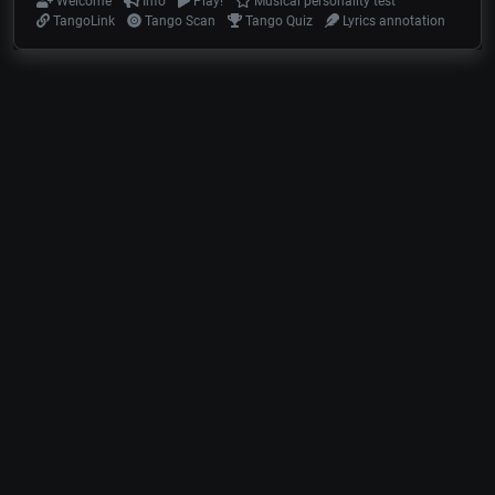
Welcome
Info
Play!
Musical personality test
TangoLink
Tango Scan
Tango Quiz
Lyrics annotation