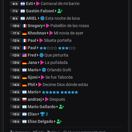
Esti
Carnaval de mi barrio
-6 h
Gastón Falconi
-7 h
ARIEL
Esta noche de luna
-8 h
Gregory
Pabellón de las rosas
-10 h
Khochnav
Mi novia de ayer
-11 h
Paul
Silueta porteña
-12 h
Paul
-12 h
Fred
Que pinturita
-13 h
Jana
La puñalada
-13 h
Mario
Orlando Goñi
-13 h
Gjoni
Se fue Taborda
-14 h
Phil
Decime Dios dónde estás
-14 h
Mario
-14 h
andrzej
Después
-15 h
Mario Gallardo
-15 h
Elías
2
-15 h
Elías Delgado
-15 h