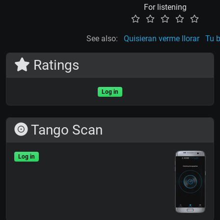
For listening
See also:
Quisieran verme llorar
Tu b
Ratings
Log in
Tango Scan
Log in