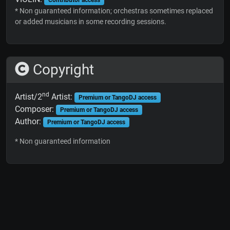
* Non guaranteed information; orchestras sometimes replaced
or added musicians in some recording sessions.
Copyright
nd
Artist/2
Artist:
Premium or TangoDJ access
Composer:
Premium or TangoDJ access
Author:
Premium or TangoDJ access
* Non guaranteed information