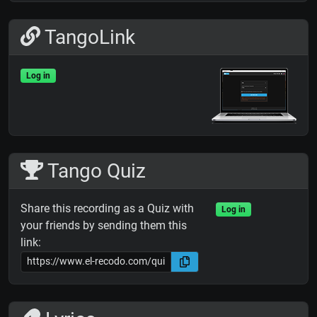
TangoLink
Log in
Tango Quiz
Share this recording as a Quiz with
Log in
your friends by sending them this
link: