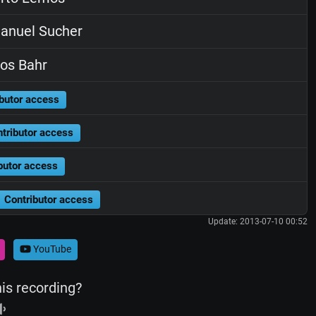
anuel Sucher
os Bahr
butor access
tributor access
butor access
Contributor access
Update: 2013-07-10 00:52
YouTube
his recording?