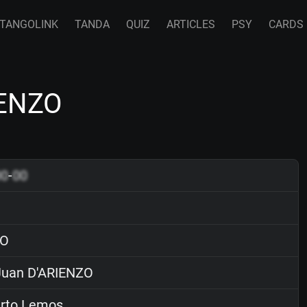
TANGOLINK
TANDA
QUIZ
ARTICLES
PSY
CARDS
IENZO
00
-
00
O
uan D'ARIENZO
rto Lemos