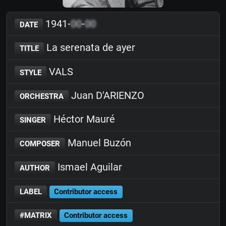
1941-
00
-
00
DATE
La serenata de ayer
TITLE
VALS
STYLE
Juan D'ARIENZO
ORCHESTRA
Héctor Mauré
SINGER
Manuel Buzón
COMPOSER
Ismael Aguilar
AUTHOR
LABEL
Contributor access
#MATRIX
Contributor access