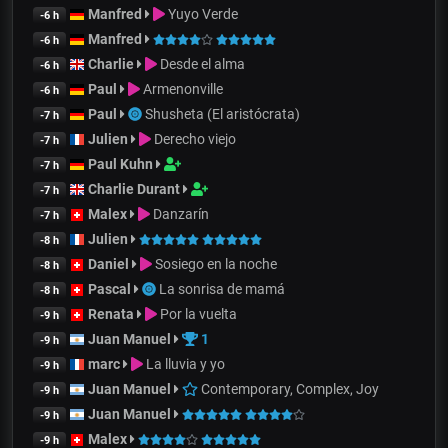
Manfred
Yuyo Verde
-6 h
Manfred
-6 h
Charlie
Desde el alma
-6 h
Paul
Armenonville
-6 h
Paul
Shusheta (El aristócrata)
-7 h
Julien
Derecho viejo
-7 h
Paul Kuhn
-7 h
Charlie Durant
-7 h
Malex
Danzarín
-7 h
Julien
-8 h
Daniel
Sosiego en la noche
-8 h
Pascal
La sonrisa de mamá
-8 h
Renata
Por la vuelta
-9 h
Juan Manuel
1
-9 h
marc
La lluvia y yo
-9 h
Juan Manuel
Contemporary, Complex, Joy
-9 h
Juan Manuel
-9 h
Malex
-9 h