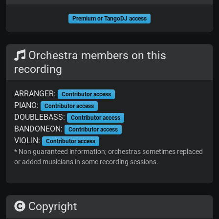
Premium or TangoDJ access
Orchestra members on this
recording
ARRANGER:
Contributor access
PIANO:
Contributor access
DOUBLEBASS:
Contributor access
BANDONEON:
Contributor access
VIOLIN:
Contributor access
* Non guaranteed information; orchestras sometimes replaced
or added musicians in some recording sessions.
Copyright