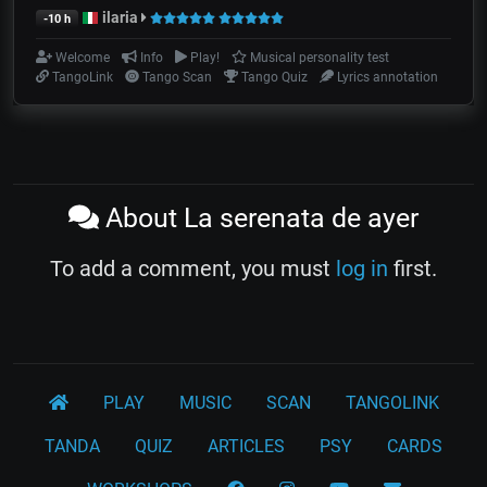
ilaria
-10 h
Welcome
Info
Play!
Musical personality test
TangoLink
Tango Scan
Tango Quiz
Lyrics annotation
About La serenata de ayer
To add a comment, you must
log in
first.
PLAY
MUSIC
SCAN
TANGOLINK
TANDA
QUIZ
ARTICLES
PSY
CARDS