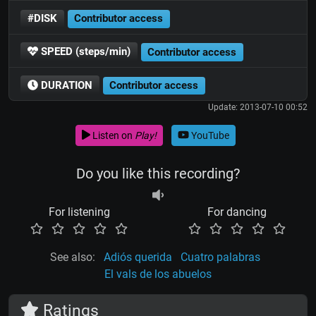
#DISK
Contributor access
SPEED (steps/min)
Contributor access
DURATION
Contributor access
Update: 2013-07-10 00:52
Listen on
Play!
YouTube
Do you like this recording?
For listening
For dancing
See also:
Adiós querida
Cuatro palabras
El vals de los abuelos
Ratings