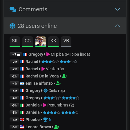
Comments
28 users online
SK
CG
KK
VB
Gregory
Mi piba (Mi piba linda)
-47 m
Rachel
-2 h
Rachel
Ventarrón
-2 h
Rachel De la Vega
-2 h
emilse alfonzo
-4 h
Gregory
Cielo rojo
-4 h
Gregory
-4 h
Daniela
Penumbras (2)
-5 h
Daniela
-5 h
Phoebe
6
-5 h
Lenore Brown
-6 h