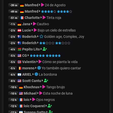
Manfred
24 de Agosto
-39 m
Manfred
-49 m
Charlotte
Tinta roja
-51 m
Jana
Cautivo
-1 h
Lucie
Bajo un cielo de estrellas
-2 h
Roderich
Golden age, Complex, Joy
-2 h
Roderich
-2 h
Pepito Lito
-4 h
CG
-5 h
Valentin
Cómo se pianta la vida
-5 h
moreno
Yo también quiero cantar
-5 h
ARIEL
La bordona
-6 h
Scott Cantu
-8 h
Khochnav
Tango brujo
-10 h
Michael
Esta noche de luna
-10 h
loic
Ojos negros
-12 h
loic Coquerel
-12 h
Susana Gatto
-12 h