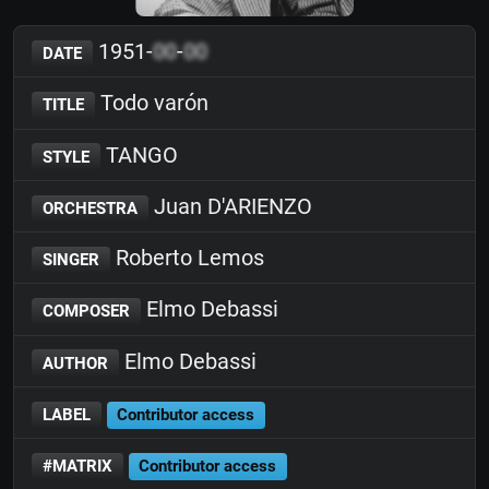
1951-
00
-
00
DATE
Todo varón
TITLE
TANGO
STYLE
Juan D'ARIENZO
ORCHESTRA
Roberto Lemos
SINGER
Elmo Debassi
COMPOSER
Elmo Debassi
AUTHOR
LABEL
Contributor access
#MATRIX
Contributor access