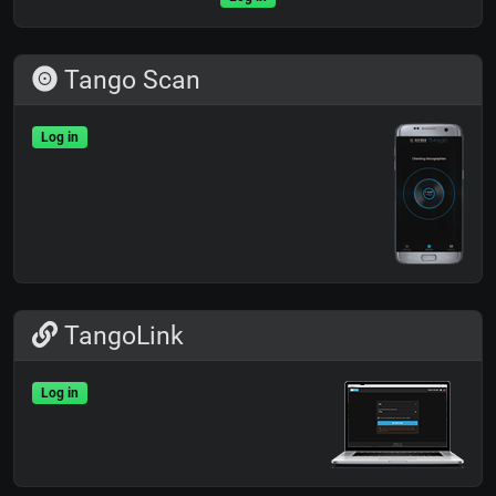
Tango Scan
Log in
TangoLink
Log in