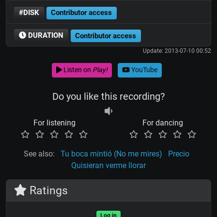
#DISK
Contributor access
DURATION
Contributor access
Update: 2013-07-10 00:52
Listen on
Play!
YouTube
Do you like this recording?
For listening
For dancing
See also:
Tu boca mintió (No me mires)
Precio
Quisieran verme llorar
Ratings
Log in