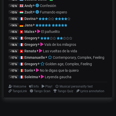
Andy
Confesión
-12 h
Zsolt
Fumando espero
-13 h
Davina
-13 h
Jana
-14 h
Malex
El pañuelito
-15 h
Gregory
-16 h
Gregory
Vals de los milagros
-16 h
Renata
Las vueltas de la vida
-16 h
Emmanuelle
Contemporary, Complex, Feeling
-17 h
Gregory
Golden age, Complex, Feeling
-17 h
Sorin
No le digas que la quiero
-17 h
Soleïma
Leyenda gaucha
-17 h
Welcome
Info
Play!
Musical personality test
TangoLink
Tango Scan
Tango Quiz
Lyrics annotation