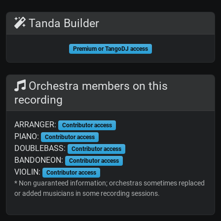
Tanda Builder
Premium or TangoDJ access
Orchestra members on this
recording
ARRANGER:
Contributor access
PIANO:
Contributor access
DOUBLEBASS:
Contributor access
BANDONEON:
Contributor access
VIOLIN:
Contributor access
* Non guaranteed information; orchestras sometimes replaced
or added musicians in some recording sessions.