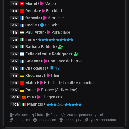
Muriel
Maipo
-4 h
Renata
Felicidad
-4 h
francois
Ataniche
-4 h
Cecile
La Beba
-5 h
Paul Artur
Pura clase
-5 h
ilaria
-7 h
Barbara Baldelli
-7 h
Felia del valle Rodriguez
-7 h
Soleïma
Romance de barrio
-8 h
Chakkaluss
13
-8 h
Khochnav
Lilián
-8 h
Malex
El bulin de la calle Ayacucho
-8 h
Paul
El once (A divertirse)
-9 h
mia
El ingeniero
-10 h
Maurizio
-10 h
Welcome
Info
Play!
Musical personality test
TangoLink
Tango Scan
Tango Quiz
Lyrics annotation