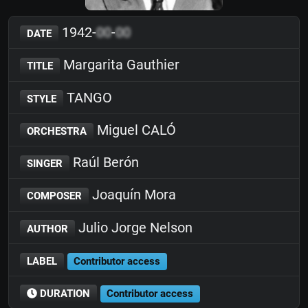
1942-
00
-
00
DATE
Margarita Gauthier
TITLE
TANGO
STYLE
Miguel CALÓ
ORCHESTRA
Raúl Berón
SINGER
Joaquín Mora
COMPOSER
Julio Jorge Nelson
AUTHOR
LABEL
Contributor access
DURATION
Contributor access