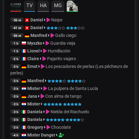
TV
HA
MG
Daniel
Naipe
-36 m
Daniel
-41 m
Manfred
Gallo ciego
-56 m
Myszko
Guardia vieja
-1 h
Lionel
Humillación
-1 h
Claire
Pajarito viajero
-2 h
Ernst
Los pescadores de perlas (Les pêcheurs de
-3 h
perles)
Manfred
-3 h
Mister
La pulpera de Santa Lucía
-3 h
Jana
Con alma de tango
-3 h
Mister
-3 h
Daniela
Niebla del Riachuelo
-3 h
Daniela
-3 h
Gregory
Chocolate
-3 h
Mister Danger
-4 h