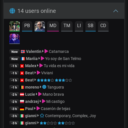
14 users online
PB
MD
TM
LI
SB
CD
Valentin
Catamarca
Now
Mariia
Yo soy de San Telmo
Now
Malex
Tu vida es mi vida
-1 h
Beat
Viviani
-1 h
Beat
-1 h
moreno
Tanguera
-1 h
Lucie
Mano brava
-2 h
andrzej
Mi castigo
-2 h
Paul
Caserón de tejas
-3 h
gianni
Contemporary, Complex, Joy
-3 h
gianni
-3 h