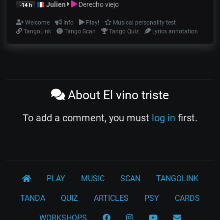
Julien
Derecho viejo
-14 h
Welcome
Info
Play!
Musical personality test
TangoLink
Tango Scan
Tango Quiz
Lyrics annotation
About El vino triste
To add a comment, you must
log in
first.
PLAY
MUSIC
SCAN
TANGOLINK
TANDA
QUIZ
ARTICLES
PSY
CARDS
WORKSHOPS