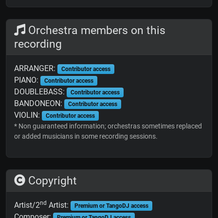
Orchestra members on this
recording
ARRANGER:
Contributor access
PIANO:
Contributor access
DOUBLEBASS:
Contributor access
BANDONEON:
Contributor access
VIOLIN:
Contributor access
* Non guaranteed information; orchestras sometimes replaced
or added musicians in some recording sessions.
Copyright
nd
Artist/2
Artist:
Premium or TangoDJ access
Composer:
Premium or TangoDJ access