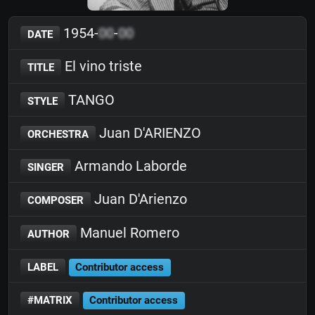
1954-
00
-
00
DATE
El vino triste
TITLE
TANGO
STYLE
Juan D'ARIENZO
ORCHESTRA
Armando Laborde
SINGER
Juan D'Arienzo
COMPOSER
Manuel Romero
AUTHOR
LABEL
Contributor access
#MATRIX
Contributor access