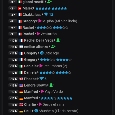
gianni rosetti
-3 h
Malex
-3 h
Chakkaluss
13
-4 h
Gregory
Mi piba (Mi piba linda)
-8 h
Rachel
-9 h
Rachel
Ventarrón
-9 h
Rachel De la Vega
-10 h
emilse alfonzo
-11 h
Gregory
Cielo rojo
-11 h
Gregory
-12 h
Daniela
Penumbras (2)
-12 h
Daniela
-12 h
Phoebe
6
-12 h
Lenore Brown
-13 h
Manfred
Yuyo Verde
-13 h
Manfred
-13 h
Charlie
Desde el alma
-13 h
Paul
Shusheta (El aristócrata)
-14 h