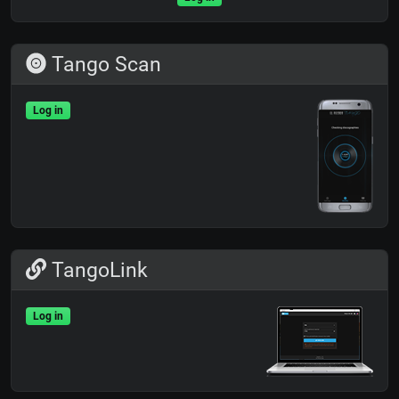
Tango Scan
Log in
TangoLink
Log in