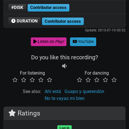
#DISK
Contributor access
DURATION
Contributor access
Update: 2013-07-10 00:52
Listen on
Play!
YouTube
Do you like this recording?
For listening
For dancing
See also:
Ahí está
Guapo y querendón
No te vayas mi bien
Ratings
Log in