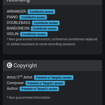
ARRANGER:
Contributor access
PIANO:
Contributor access
DOUBLEBASS:
Contributor access
BANDONEON:
Contributor access
VIOLIN:
Contributor access
* Non guaranteed information; orchestras sometimes replaced
or added musicians in some recording sessions.
Copyright
nd
Artist/2
Artist:
Premium or TangoDJ access
Composer:
Premium or TangoDJ access
Author:
Premium or TangoDJ access
* Non guaranteed information