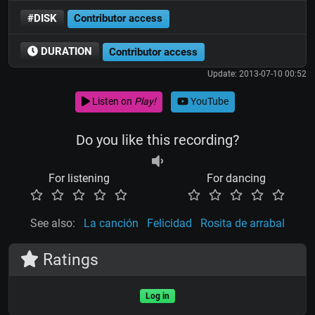
#DISK
Contributor access
DURATION
Contributor access
Update: 2013-07-10 00:52
Listen on
Play!
YouTube
Do you like this recording?
For listening
For dancing
See also:
La canción
Felicidad
Rosita de arrabal
Ratings
Log in