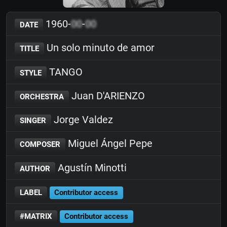
1960-
00
-
00
DATE
Un solo minuto de amor
TITLE
TANGO
STYLE
Juan D'ARIENZO
ORCHESTRA
Jorge Valdez
SINGER
Miguel Ángel Pepe
COMPOSER
Agustín Minotti
AUTHOR
LABEL
Contributor access
#MATRIX
Contributor access