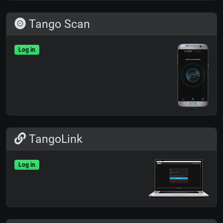
Tango Scan
Log in
TangoLink
Log in