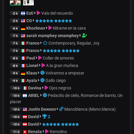
Esti
Vals del recuerdo
-2 h
CG
-2 h
Khochnav
Mírame en la cara
-6 h
sarah mamphey smamphey
-7 h
Franco
Contemporary, Regular, Joy
-7 h
Franco
-7 h
Paul
Collar de amores
-8 h
Lionel
A la gran muñeca
-8 h
Klaus
Volvamos a empezar
-9 h
Ayala
Gallo ciego
-9 h
Davina
Ojos negros
-10 h
ARIEL
Pedacito de cielo, Romance de barrio, Un
-10 h
placer
Justin Dawson
Manoblanca (Mano blanca)
-10 h
David
2
-10 h
David
-10 h
Renata
Remolino
-11 h