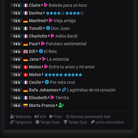
Claire
Balada para un loco
-11 h
Davina
-12 h
Manfred
Vieja amiga
-12 h
Tonolli
Don Juan
-13 h
Charlotte
Adiós Bardi
-14 h
Paul
Patotero sentimental
-14 h
Bill
El flete
-14 h
Jana
La estancia
-14 h
Malex
Entre tu amor y mi amor
-15 h
Malex
-15 h
Cecile
Por esta cruz
-15 h
Rafa Johannes
Lagrimitas de mi corazón
-15 h
Elisabeth
Tierrita
-16 h
Marta Franco
-16 h
Welcome
Info
Play!
Musical personality test
TangoLink
Tango Scan
Tango Quiz
Lyrics annotation