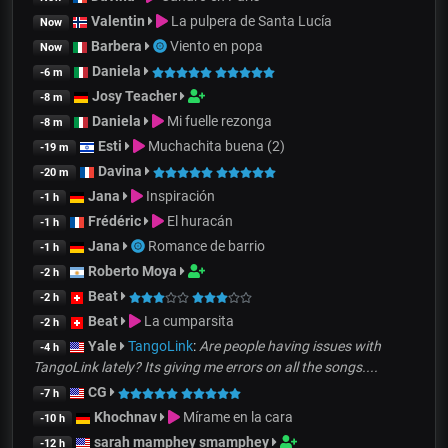
Valentin
La pulpera de Santa Lucía
Now
Barbera
Viento en popa
Now
Daniela
-6 m
Josy Teacher
-8 m
Daniela
Mi fuelle rezonga
-8 m
Esti
Muchachita buena (2)
-19 m
Davina
-20 m
Jana
Inspiración
-1 h
Frédéric
El huracán
-1 h
Jana
Romance de barrio
-1 h
Roberto Moya
-2 h
Beat
-2 h
Beat
La cumparsita
-2 h
Yale
TangoLink
:
Are people having issues with
-4 h
TangoLink lately? Its giving me errors on all the songs....
CG
-7 h
Khochnav
Mírame en la cara
-10 h
sarah mamphey smamphey
-12 h