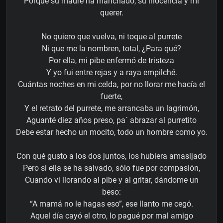
Porque su madre ha manchado, su inocencia y mi
querer.
No quiero que vuelva, ni toque al purrete
Ni que me la nombren, total, ¿Para qué?
Por ella, mi pibe enfermó de tristeza
Y yo fui entre rejas y a raya empilché.
Cuántas noches en mi celda, por no llorar me hacía el
fuerte,
Y el retrato del purrete, me arrancaba un lagrimón,
Aguanté diez años preso, pa´ abrazar al purretito
Debe estar hecho un mocito, todo un hombre como yo.
Con qué gusto a los dos juntos, los hubiera amasijado
Pero si ella se ha salvado, sólo fue por compasión,
Cuando vi llorando al pibe y al gritar, dándome un
beso:
“A mamá no le hagas eso”, ese llanto me cegó.
Aquel día cayó el otro, lo pagué por mal amigo