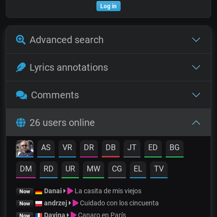
Log in
Advanced search
Lyrics annotations
Comments
26 users online
AS
VR
DR
DB
JT
ED
BG
DM
RD
UR
MW
CG
EL
TV
Danai
La casita de mis viejos
Now
andrzej
Cuidado con los cincuenta
Now
Davina
Canaro en París
Now