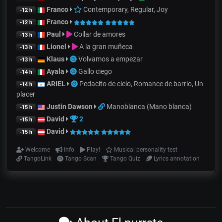
Franco
Contemporary, Regular, Joy
-12 h
Franco
-12 h
Paul
Collar de amores
-13 h
Lionel
A la gran muñeca
-13 h
Klaus
Volvamos a empezar
-13 h
Ayala
Gallo ciego
-14 h
ARIEL
Pedacito de cielo, Romance de barrio, Un
-14 h
placer
Justin Dawson
Manoblanca (Mano blanca)
-15 h
David
2
-15 h
David
-15 h
Welcome
Info
Play!
Musical personality test
TangoLink
Tango Scan
Tango Quiz
Lyrics annotation