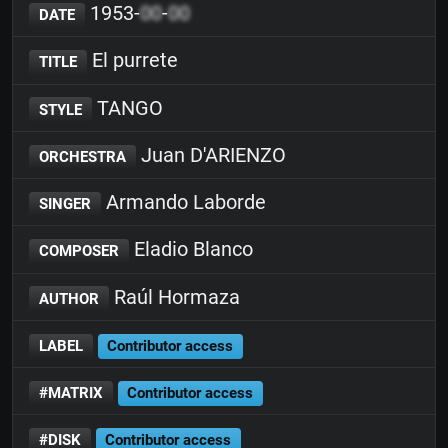
1953-
00
-
00
DATE
El purrete
TITLE
TANGO
STYLE
Juan D'ARIENZO
ORCHESTRA
Armando Laborde
SINGER
Eladio Blanco
COMPOSER
Raúl Hormaza
AUTHOR
LABEL
Contributor access
#MATRIX
Contributor access
#DISK
Contributor access