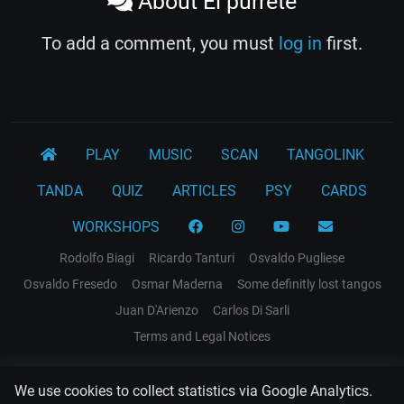
About El purrete
To add a comment, you must
log in
first.
PLAY
MUSIC
SCAN
TANGOLINK
TANDA
QUIZ
ARTICLES
PSY
CARDS
WORKSHOPS
Rodolfo Biagi
Ricardo Tanturi
Osvaldo Pugliese
Osvaldo Fresedo
Osmar Maderna
Some definitly lost tangos
Juan D'Arienzo
Carlos Di Sarli
Terms and Legal Notices
EL RECODO TANGO
We use cookies to collect statistics via Google Analytics.