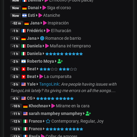
Now
Danai
Siga el corso
Now
Esti
Ataniche
Now
Jana
Inspiración
-52 m
Frédéric
El huracán
-1 h
Jana
Romance de barrio
-1 h
Daniela
Mañana iré temprano
-1 h
Daniela
-1 h
Roberto Moya
-2 h
Beat
-2 h
Beat
La cumparsita
-2 h
Yale
TangoLink
:
Are people having issues with
-3 h
TangoLink lately? Its giving me errors on all the songs....
CG
-6 h
Khochnav
Mírame en la cara
-10 h
sarah mamphey smamphey
-11 h
Franco
Contemporary, Regular, Joy
-12 h
Franco
-12 h
Paul
Collar de amores
-13 h