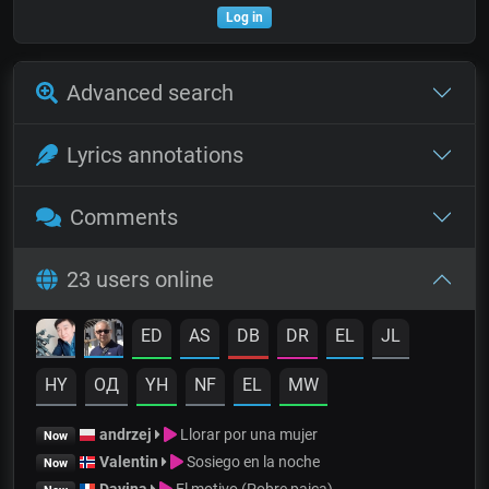
Log in
Advanced search
Lyrics annotations
Comments
23 users online
ED
AS
DB
DR
EL
JL
HY
OД
YH
NF
EL
MW
andrzej
Llorar por una mujer
Now
Valentin
Sosiego en la noche
Now
Davina
El motivo (Pobre paica)