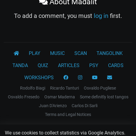
About Madalit
To add a comment, you must
log in
first.
PLAY
MUSIC
SCAN
TANGOLINK
TANDA
QUIZ
ARTICLES
PSY
CARDS
WORKSHOPS
Rodolfo Biagi
Ricardo Tanturi
Osvaldo Pugliese
Osvaldo Fresedo
Osmar Maderna
Some definitly lost tangos
Juan D'Arienzo
Carlos Di Sarli
Terms and Legal Notices
EL RECODO TANGO
We use cookies to collect statistics via Google Analytics.