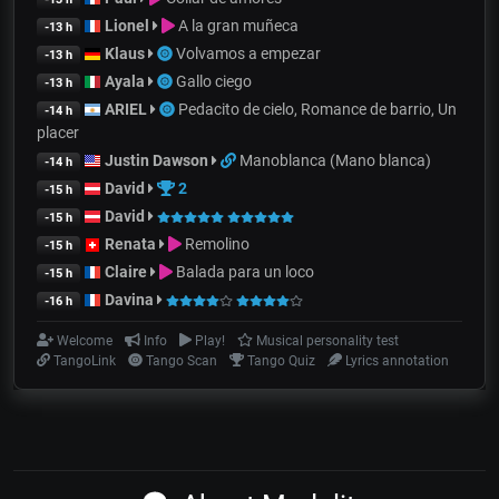
Lionel
A la gran muñeca
-13 h
Klaus
Volvamos a empezar
-13 h
Ayala
Gallo ciego
-13 h
ARIEL
Pedacito de cielo, Romance de barrio, Un
-14 h
placer
Justin Dawson
Manoblanca (Mano blanca)
-14 h
David
2
-15 h
David
-15 h
Renata
Remolino
-15 h
Claire
Balada para un loco
-15 h
Davina
-16 h
Welcome
Info
Play!
Musical personality test
TangoLink
Tango Scan
Tango Quiz
Lyrics annotation