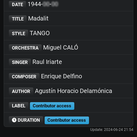
1944-
00
-
00
DATE
Madalit
TITLE
TANGO
STYLE
Miguel CALÓ
ORCHESTRA
Raul Iriarte
SINGER
Enrique Delfino
COMPOSER
Agustín Horacio Delamónica
AUTHOR
LABEL
Contributor access
DURATION
Contributor access
Update: 2024-06-24 21:54