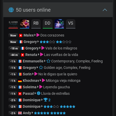
50 users online
RB
DD
VS
Malex
Dos corazones
Now
Gregory
Now
Gregory
Vals de los milagros
-18 m
Renata
Las vueltas de la vida
-44 m
Emmanuelle
Contemporary, Complex, Feeling
-1 h
Gregory
Golden age, Complex, Feeling
-1 h
Sorin
No le digas que la quiero
-1 h
Khochnav
Milonga vieja milonga
-1 h
Soleïma
Leyenda gaucha
-1 h
Pascal
Lluvia de estrellas
-1 h
Dominique
2
-2 h
Dominique
-2 h
Andy
-2 h