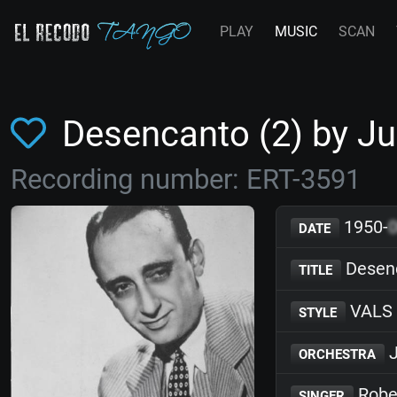
PLAY
MUSIC
SCAN
Desencanto (2) by J
Recording number: ERT-3591
1950-
DATE
Desenc
TITLE
VALS
STYLE
J
ORCHESTRA
Robe
SINGER