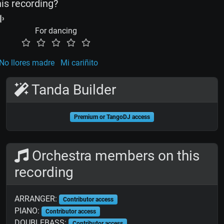
his recording?
For dancing
No llores madre
Mi cariñito
Tanda Builder
Premium or TangoDJ access
Orchestra members on this
recording
ARRANGER:
Contributor access
PIANO:
Contributor access
DOUBLEBASS:
Contributor access