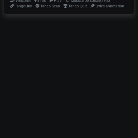
Welcome
Info
Play!
Musical personality test
TangoLink
Tango Scan
Tango Quiz
Lyrics annotation