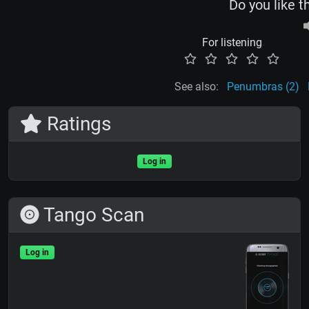
Do you like t
For listening
See also:
Penumbras (2)
Ratings
Log in
Tango Scan
Log in