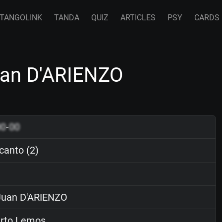
TANGOLINK
TANDA
QUIZ
ARTICLES
PSY
CARDS
uan D'ARIENZO
00
-
00
anto (2)
uan D'ARIENZO
rto Lemos