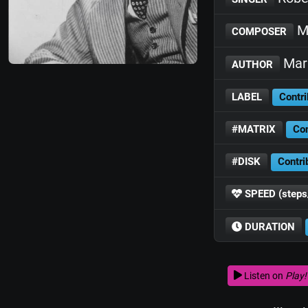
Ma
COMPOSER
Mari
AUTHOR
LABEL
Contri
#MATRIX
Con
#DISK
Contri
SPEED (steps
DURATION
Listen on
Play!