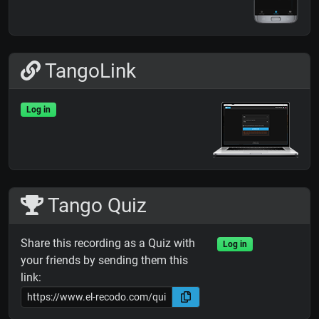
TangoLink
Log in
Tango Quiz
Share this recording as a Quiz with
Log in
your friends by sending them this
link: