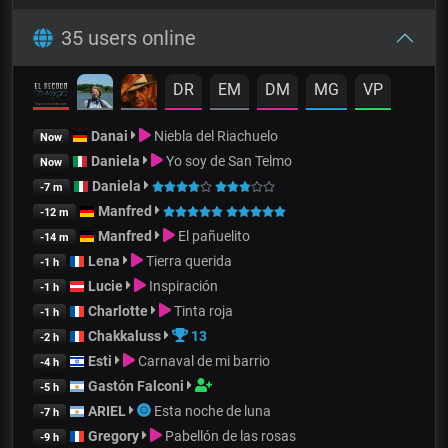
35 users online
DR
EM
DM
MG
VP
Danai
Niebla del Riachuelo
Now
Daniela
Yo soy de San Telmo
Now
Daniela
-7 m
Manfred
-12 m
Manfred
El pañuelito
-14 m
Lena
Tierra querida
-1 h
Lucie
Inspiración
-1 h
Charlotte
Tinta roja
-1 h
Chakkaluss
13
-2 h
Esti
Carnaval de mi barrio
-4 h
Gastón Falconi
-5 h
ARIEL
Esta noche de luna
-7 h
Gregory
Pabellón de las rosas
-9 h