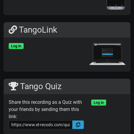
TangoLink
Log in
Tango Quiz
Share this recording as a Quiz with
Log in
your friends by sending them this
link: