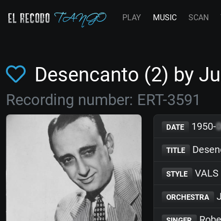
PLAY
MUSIC
SCAN
Desencanto (2) by J
Recording number: ERT-3591
1950-
DATE
Desenc
TITLE
VALS
STYLE
J
ORCHESTRA
Robe
SINGER