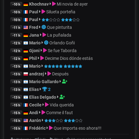
Khochnav
Mi novia de ayer
-10 h
Paul
Silueta porteña
-10 h
Paul
-10 h
Fred
Que pinturita
-11 h
Jana
La puñalada
-11 h
Mario
Orlando Goñi
-12 h
Gjoni
Se fue Taborda
-12 h
Phil
Decime Dios dónde estás
-12 h
Mario
-13 h
andrzej
Después
-13 h
Mario Gallardo
-13 h
Elías
2
-13 h
Elías Delgado
-13 h
Cecile
Vida querida
-15 h
Andi
Comme il faut
-15 h
Aarón
-15 h
Frédéric
Que importa eso ahora!!!
-15 h