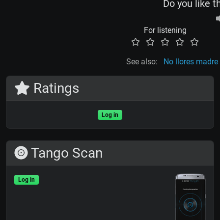
Do you like t
For listening
See also:
No llores madre
Ratings
Log in
Tango Scan
Log in