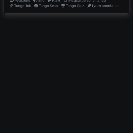
Welcome
Info
Play!
Musical personality test
TangoLink
Tango Scan
Tango Quiz
Lyrics annotation