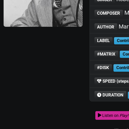
Ma
COMPOSER
Mari
AUTHOR
LABEL
Contri
#MATRIX
Con
#DISK
Contri
SPEED (steps
DURATION
Listen on
Play!