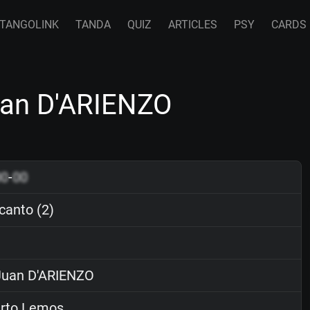
TANGOLINK
TANDA
QUIZ
ARTICLES
PSY
CARDS
uan D'ARIENZO
00
-
00
anto (2)
uan D'ARIENZO
rto Lemos