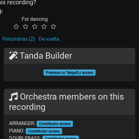
his recording?
For dancing
Penumbras (2)
De vuelta
Tanda Builder
Premium or TangoDJ access
Orchestra members on this
recording
ARRANGER:
Contributor access
PIANO:
Contributor access
DOUBLEBASS:
Contributor access