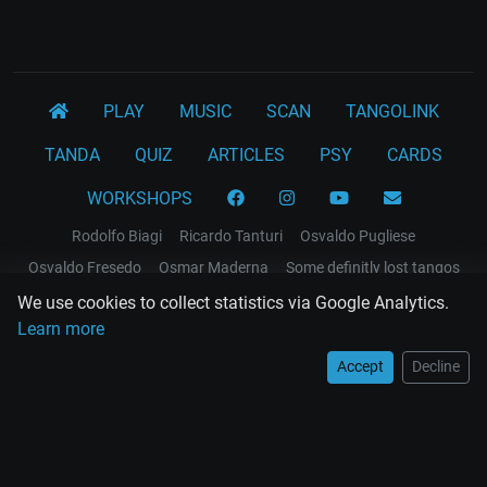
PLAY
MUSIC
SCAN
TANGOLINK
TANDA
QUIZ
ARTICLES
PSY
CARDS
WORKSHOPS
Rodolfo Biagi
Ricardo Tanturi
Osvaldo Pugliese
Osvaldo Fresedo
Osmar Maderna
Some definitly lost tangos
Juan D'Arienzo
Carlos Di Sarli
We use cookies to collect statistics via Google Analytics.
Learn more
Terms and Legal Notices
Accept
Decline
EL RECODO TANGO
Design Web: Gregory DIAZ