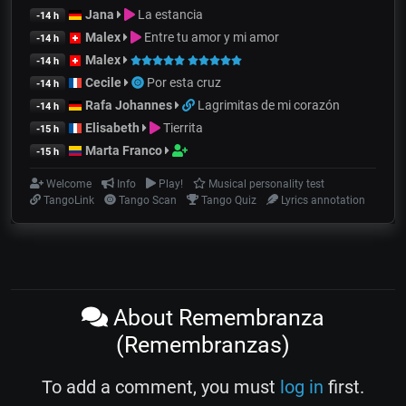
Jana
La estancia
-14 h
Malex
Entre tu amor y mi amor
-14 h
Malex
-14 h
Cecile
Por esta cruz
-14 h
Rafa Johannes
Lagrimitas de mi corazón
-14 h
Elisabeth
Tierrita
-15 h
Marta Franco
-15 h
Welcome
Info
Play!
Musical personality test
TangoLink
Tango Scan
Tango Quiz
Lyrics annotation
About Remembranza
(Remembranzas)
To add a comment, you must
log in
first.