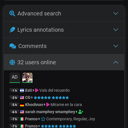
Advanced search
Lyrics annotations
Comments
32 users online
AD
Esti
Vals del recuerdo
-1 h
CG
-2 h
Khochnav
Mírame en la cara
-5 h
sarah mamphey smamphey
-6 h
Franco
Contemporary, Regular, Joy
-7 h
Franco
-7 h