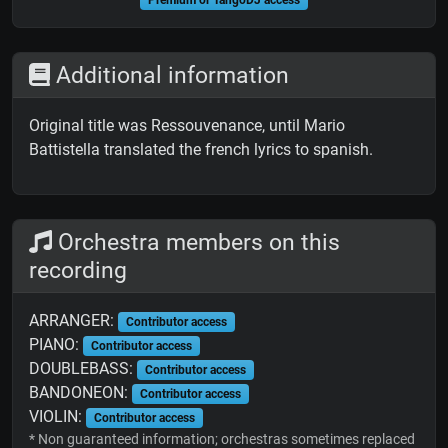
Premium or TangoDJ access
Additional information
Original title was Ressouvenance, until Mario
Battistella translated the french lyrics to spanish.
Orchestra members on this
recording
ARRANGER:
Contributor access
PIANO:
Contributor access
DOUBLEBASS:
Contributor access
BANDONEON:
Contributor access
VIOLIN:
Contributor access
* Non guaranteed information; orchestras sometimes replaced