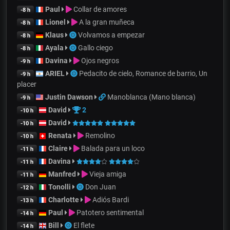
Paul
Collar de amores
-8 h
Lionel
A la gran muñeca
-8 h
Klaus
Volvamos a empezar
-8 h
Ayala
Gallo ciego
-8 h
Davina
Ojos negros
-9 h
ARIEL
Pedacito de cielo, Romance de barrio, Un
-9 h
placer
Justin Dawson
Manoblanca (Mano blanca)
-9 h
David
2
-10 h
David
-10 h
Renata
Remolino
-10 h
Claire
Balada para un loco
-11 h
Davina
-11 h
Manfred
Vieja amiga
-11 h
Tonolli
Don Juan
-12 h
Charlotte
Adiós Bardi
-13 h
Paul
Patotero sentimental
-14 h
Bill
El flete
-14 h