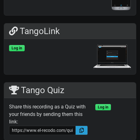
TangoLink
Log in
Tango Quiz
Share this recording as a Quiz with
Log in
your friends by sending them this
link: