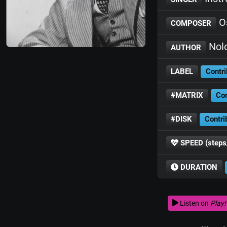
Os
COMPOSER
Nol
AUTHOR
LABEL
Contri
#MATRIX
Con
#DISK
Contri
SPEED (steps
DURATION
Listen on
Play!