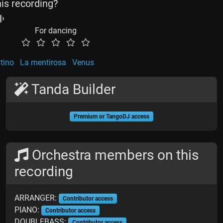
his recording?
For dancing
tino
La mentirosa
Venus
Tanda Builder
Premium or TangoDJ access
Orchestra members on this
recording
ARRANGER:
Contributor access
PIANO:
Contributor access
DOUBLEBASS:
Contributor access