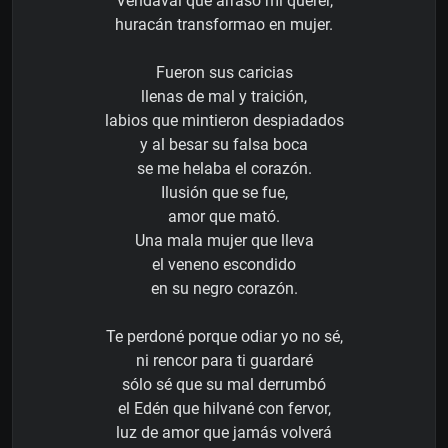
Vendaval que arrasó mi querer,
huracán transformao en mujer.
Fueron sus caricias
llenas de mal y traición,
labios que mintieron despiadados
y al besar su falsa boca
se me helaba el corazón.
Ilusión que se fue,
amor que mató.
Una mala mujer que lleva
el veneno escondido
en su negro corazón.
Te perdoné porque odiar yo no sé,
ni rencor para ti guardaré
sólo sé que su mal derrumbó
el Edén que hilvané con fervor,
luz de amor que jamás volverá