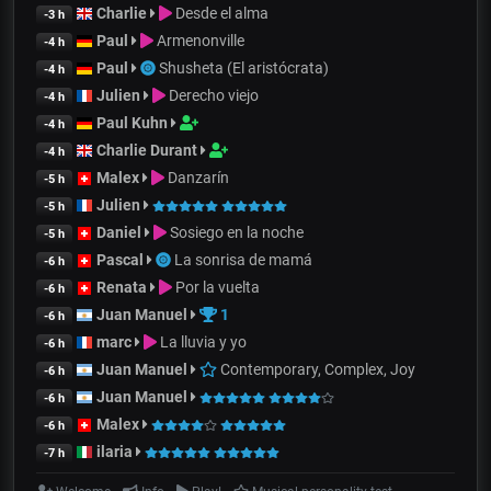
Charlie
Desde el alma
-3 h
Paul
Armenonville
-4 h
Paul
Shusheta (El aristócrata)
-4 h
Julien
Derecho viejo
-4 h
Paul Kuhn
-4 h
Charlie Durant
-4 h
Malex
Danzarín
-5 h
Julien
-5 h
Daniel
Sosiego en la noche
-5 h
Pascal
La sonrisa de mamá
-6 h
Renata
Por la vuelta
-6 h
Juan Manuel
1
-6 h
marc
La lluvia y yo
-6 h
Juan Manuel
Contemporary, Complex, Joy
-6 h
Juan Manuel
-6 h
Malex
-6 h
ilaria
-7 h