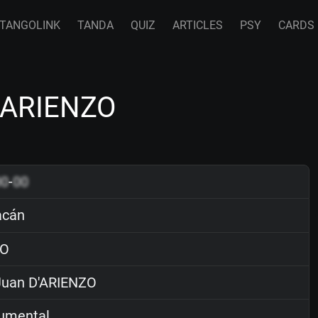
TANGOLINK
TANDA
QUIZ
ARTICLES
PSY
CARDS
D'ARIENZO
00
-
00
acán
O
uan D'ARIENZO
rumental