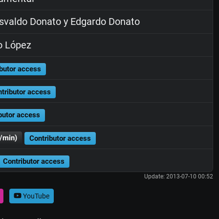
valdo Donato y Edgardo Donato
o López
butor access
tributor access
butor access
/min)
Contributor access
Contributor access
Update: 2013-07-10 00:52
YouTube