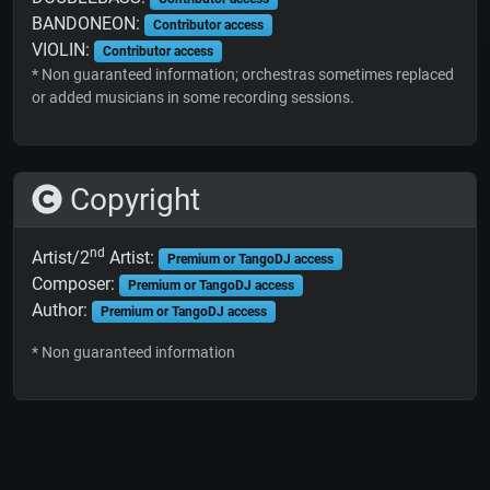
BANDONEON:
Contributor access
VIOLIN:
Contributor access
* Non guaranteed information; orchestras sometimes replaced
or added musicians in some recording sessions.
Copyright
nd
Artist/2
Artist:
Premium or TangoDJ access
Composer:
Premium or TangoDJ access
Author:
Premium or TangoDJ access
* Non guaranteed information