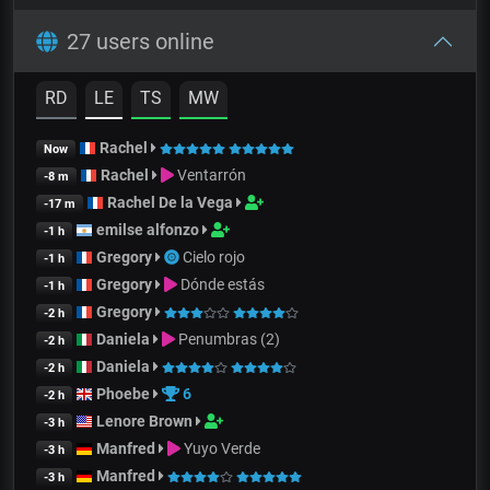
27 users online
RD
LE
TS
MW
Rachel
Now
Rachel
Ventarrón
-8 m
Rachel De la Vega
-17 m
emilse alfonzo
-1 h
Gregory
Cielo rojo
-1 h
Gregory
Dónde estás
-1 h
Gregory
-2 h
Daniela
Penumbras (2)
-2 h
Daniela
-2 h
Phoebe
6
-2 h
Lenore Brown
-3 h
Manfred
Yuyo Verde
-3 h
Manfred
-3 h