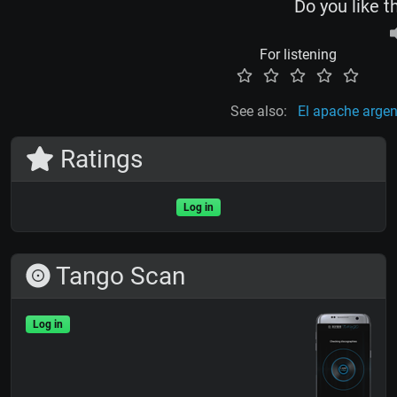
Do you like t
For listening
See also:
El apache argen
Ratings
Log in
Tango Scan
Log in