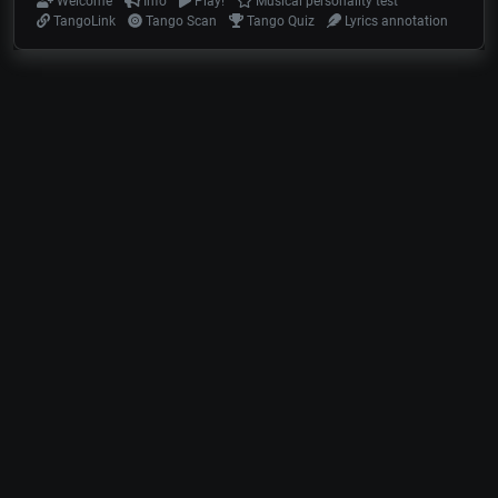
Welcome
Info
Play!
Musical personality test
TangoLink
Tango Scan
Tango Quiz
Lyrics annotation