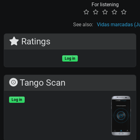
For listening
See also:
Vidas marcadas (J
Ratings
Log in
Tango Scan
Log in