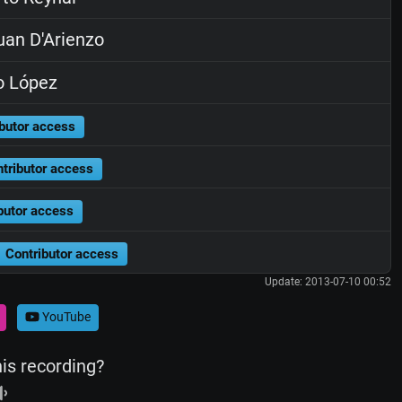
an D'Arienzo
o López
butor access
tributor access
butor access
Contributor access
Update: 2013-07-10 00:52
YouTube
his recording?