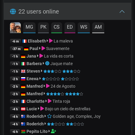
22 users online
MG
PK
CS
ED
WS
AM
Elisabeth
La maleva
-6 m
Paul
Suavemente
-37 m
Jana
La vida es corta
-1 h
Barbera
Jaque mate
-1 h
Steven
-1 h
Елена
-2 h
Manfred
24 de Agosto
-2 h
Manfred
-2 h
Charlotte
Tinta roja
-2 h
Lucie
Bajo un cielo de estrellas
-4 h
Roderich
Golden age, Complex, Joy
-4 h
Roderich
-4 h
Pepito Lito
-6 h