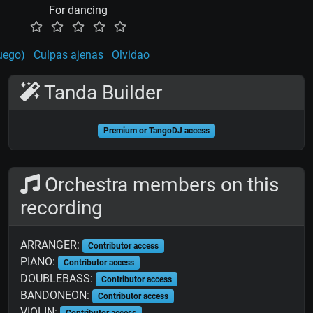
For dancing
uego)
Culpas ajenas
Olvidao
Tanda Builder
Premium or TangoDJ access
Orchestra members on this
recording
ARRANGER:
Contributor access
PIANO:
Contributor access
DOUBLEBASS:
Contributor access
BANDONEON:
Contributor access
VIOLIN:
Contributor access