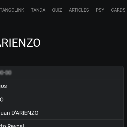
TANGOLINK
TANDA
QUIZ
ARTICLES
PSY
CARDS
'ARIENZO
00
-
00
jos
O
uan D'ARIENZO
to Reynal