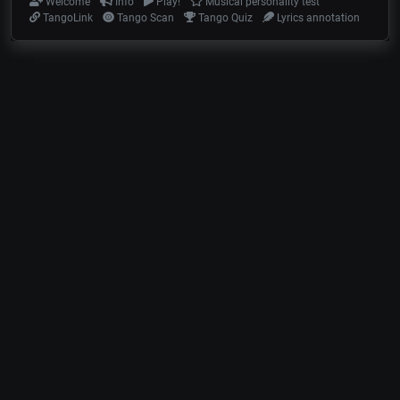
Welcome
Info
Play!
Musical personality test
TangoLink
Tango Scan
Tango Quiz
Lyrics annotation