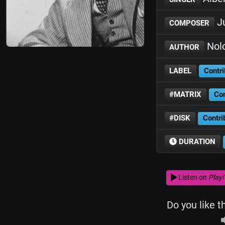
Ju
COMPOSER
Nol
AUTHOR
LABEL
Contri
#MATRIX
Con
#DISK
Contri
DURATION
Listen on
Play!
Do you like t