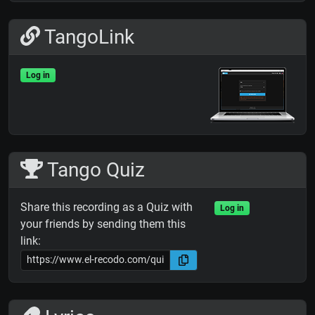
TangoLink
Log in
Tango Quiz
Share this recording as a Quiz with
Log in
your friends by sending them this
link: