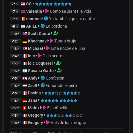
CG
-7 h
Valentin
Cómo se pianta la vida
-7 h
moreno
Yo también quiero cantar
-7 h
ARIEL
La bordona
-8 h
Scott Cantu
-10 h
Khochnav
Tango brujo
-12 h
Michael
Esta noche de luna
-13 h
loic
Ojos negros
-14 h
loic Coquerel
-14 h
Susana Gatto
-15 h
Andy
Confesión
-15 h
Zsolt
Fumando espero
-15 h
Davina
-15 h
Jana
-16 h
Malex
El pañuelito
-17 h
Gregory
-18 h
Gregory
Vals de los milagros
-18 h