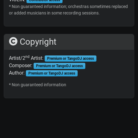
* Non guaranteed information; orchestras sometimes replaced
or added musicians in some recording sessions.
Copyright
nd
Artist/2
Artist:
Premium or TangoDJ access
Composer:
Premium or TangoDJ access
Author:
Premium or TangoDJ access
* Non guaranteed information