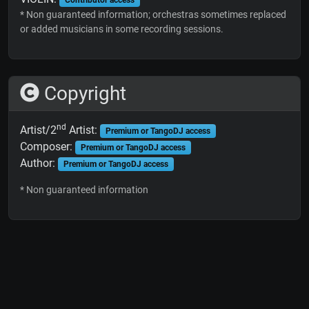
* Non guaranteed information; orchestras sometimes replaced
or added musicians in some recording sessions.
Copyright
nd
Artist/2
Artist:
Premium or TangoDJ access
Composer:
Premium or TangoDJ access
Author:
Premium or TangoDJ access
* Non guaranteed information