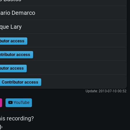
ario Demarco
que Lary
butor access
tributor access
butor access
Contributor access
Update: 2013-07-10 00:52
YouTube
his recording?