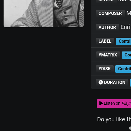
M
COMPOSER
Enri
AUTHOR
LABEL
Contri
#MATRIX
Con
#DISK
Contri
DURATION
Listen on
Play!
Do you like t