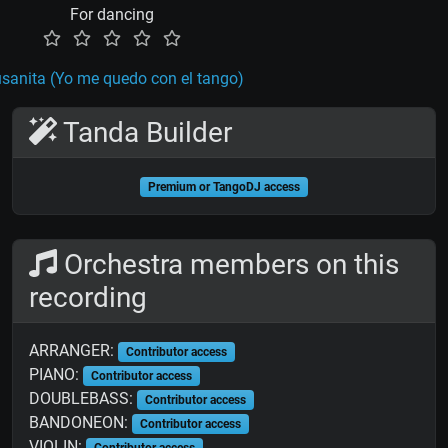
For dancing
sanita (Yo me quedo con el tango)
Tanda Builder
Premium or TangoDJ access
Orchestra members on this
recording
ARRANGER:
Contributor access
PIANO:
Contributor access
DOUBLEBASS:
Contributor access
BANDONEON:
Contributor access
VIOLIN:
Contributor access