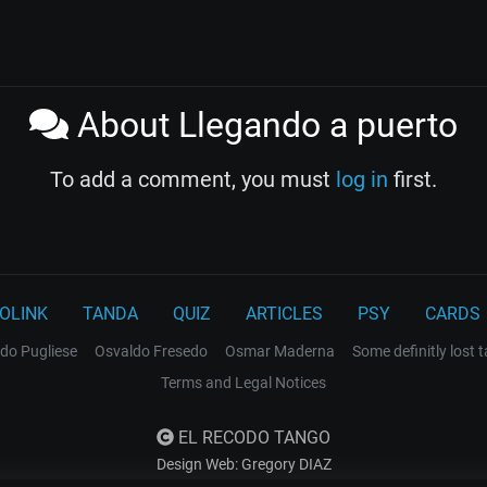
About Llegando a puerto
To add a comment, you must
log in
first.
OLINK
TANDA
QUIZ
ARTICLES
PSY
CARDS
do Pugliese
Osvaldo Fresedo
Osmar Maderna
Some definitly lost 
Terms and Legal Notices
EL RECODO TANGO
Design Web: Gregory DIAZ