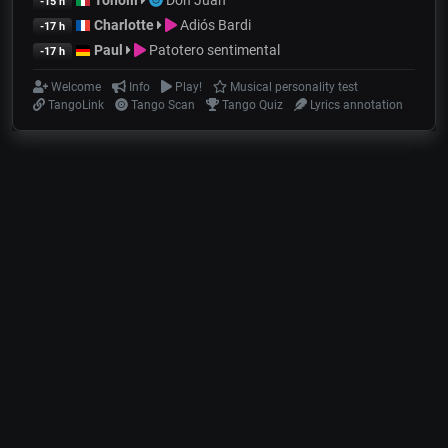
Tonolli
Don Juan
-15 h
Charlotte
Adiós Bardi
-17 h
Paul
Patotero sentimental
-17 h
Welcome
Info
Play!
Musical personality test
TangoLink
Tango Scan
Tango Quiz
Lyrics annotation