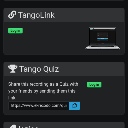
TangoLink
Log in
Tango Quiz
Share this recording as a Quiz with
Log in
your friends by sending them this
link: