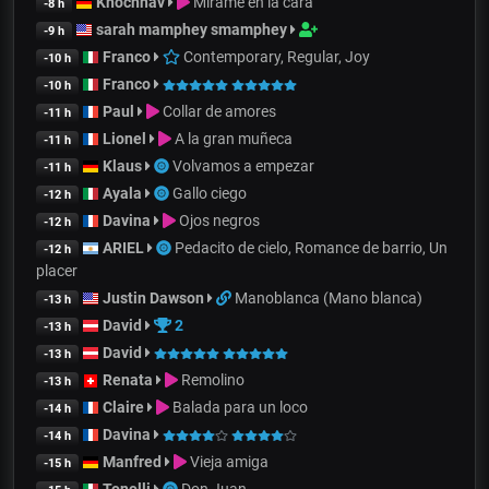
Khochnav
Mírame en la cara
-8 h
sarah mamphey smamphey
-9 h
Franco
Contemporary, Regular, Joy
-10 h
Franco
-10 h
Paul
Collar de amores
-11 h
Lionel
A la gran muñeca
-11 h
Klaus
Volvamos a empezar
-11 h
Ayala
Gallo ciego
-12 h
Davina
Ojos negros
-12 h
ARIEL
Pedacito de cielo, Romance de barrio, Un
-12 h
placer
Justin Dawson
Manoblanca (Mano blanca)
-13 h
David
2
-13 h
David
-13 h
Renata
Remolino
-13 h
Claire
Balada para un loco
-14 h
Davina
-14 h
Manfred
Vieja amiga
-15 h