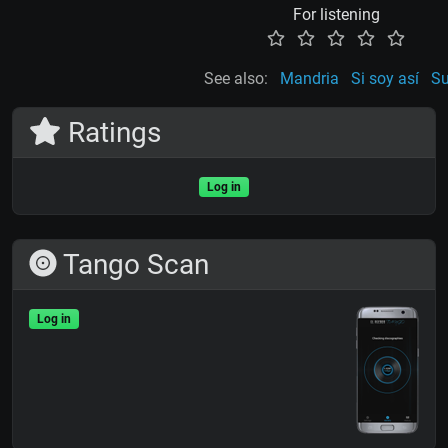
For listening
See also:
Mandria
Si soy así
Su
Ratings
Log in
Tango Scan
Log in