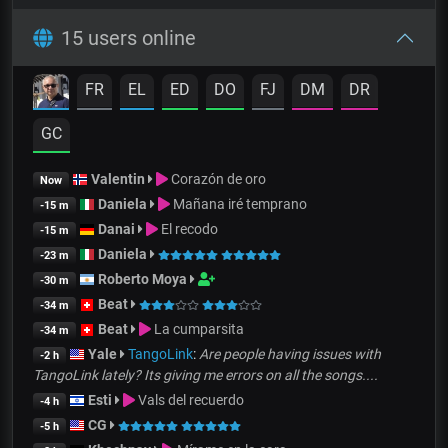
15 users online
FR
EL
ED
DO
FJ
DM
DR
GC
Valentin
Corazón de oro
Now
Daniela
Mañana iré temprano
-15 m
Danai
El recodo
-15 m
Daniela
-23 m
Roberto Moya
-30 m
Beat
-34 m
Beat
La cumparsita
-34 m
Yale
TangoLink
:
Are people having issues with
-2 h
TangoLink lately? Its giving me errors on all the songs....
Esti
Vals del recuerdo
-4 h
CG
-5 h