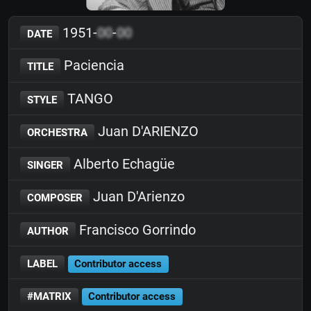
1951-
00
-
00
DATE
Paciencia
TITLE
TANGO
STYLE
Juan D'ARIENZO
ORCHESTRA
Alberto Echagüe
SINGER
Juan D'Arienzo
COMPOSER
Francisco Gorrindo
AUTHOR
LABEL
Contributor access
#MATRIX
Contributor access