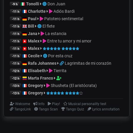
Tonolli
Don Juan
-9 h
Charlotte
Adiós Bardi
-11 h
Paul
Patotero sentimental
-11 h
Bill
El flete
-11 h
Jana
La estancia
-11 h
Malex
Entre tu amor y mi amor
-11 h
Malex
-11 h
Cecile
Por esta cruz
-11 h
Rafa Johannes
Lagrimitas de mi corazón
-11 h
Elisabeth
Tierrita
-12 h
Marta Franco
-12 h
Gregory
Shusheta (El aristócrata)
-13 h
Gregory
-13 h
Welcome
Info
Play!
Musical personality test
TangoLink
Tango Scan
Tango Quiz
Lyrics annotation