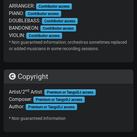
ARRANGER:
Contributor access
PIANO:
Contributor access
DOUBLEBASS:
Contributor access
BANDONEON:
Contributor access
VIOLIN:
Contributor access
* Non guaranteed information; orchestras sometimes replaced
or added musicians in some recording sessions.
Copyright
nd
Artist/2
Artist:
Premium or TangoDJ access
Composer:
Premium or TangoDJ access
Author:
Premium or TangoDJ access
* Non guaranteed information