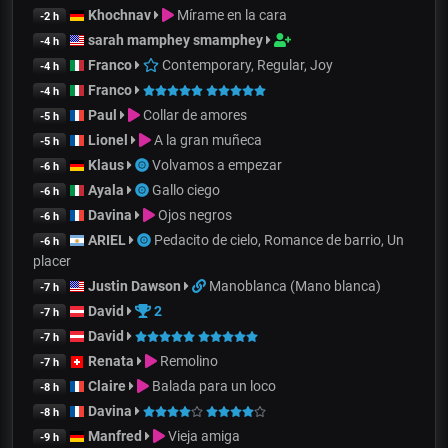
Khochnav
Mírame en la cara
-2 h
sarah mamphey smamphey
-4 h
Franco
Contemporary, Regular, Joy
-4 h
Franco
-4 h
Paul
Collar de amores
-5 h
Lionel
A la gran muñeca
-5 h
Klaus
Volvamos a empezar
-6 h
Ayala
Gallo ciego
-6 h
Davina
Ojos negros
-6 h
ARIEL
Pedacito de cielo, Romance de barrio, Un
-6 h
placer
Justin Dawson
Manoblanca (Mano blanca)
-7 h
David
2
-7 h
David
-7 h
Renata
Remolino
-7 h
Claire
Balada para un loco
-8 h
Davina
-8 h
Manfred
Vieja amiga
-9 h