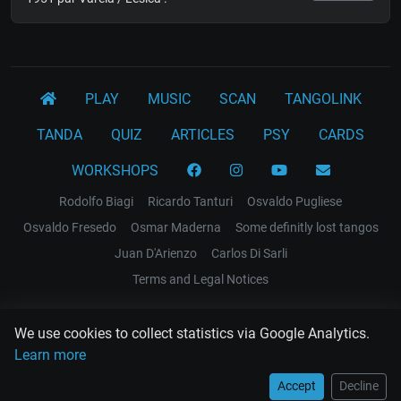
PLAY
MUSIC
SCAN
TANGOLINK
TANDA
QUIZ
ARTICLES
PSY
CARDS
WORKSHOPS
Rodolfo Biagi
Ricardo Tanturi
Osvaldo Pugliese
Osvaldo Fresedo
Osmar Maderna
Some definitly lost tangos
Juan D'Arienzo
Carlos Di Sarli
Terms and Legal Notices
EL RECODO TANGO
We use cookies to collect statistics via Google Analytics.
Design Web: Gregory DIAZ
Learn more
Accept
Decline