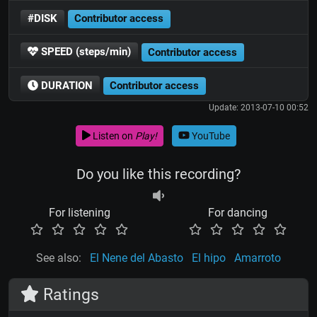
#DISK
Contributor access
SPEED (steps/min)
Contributor access
DURATION
Contributor access
Update: 2013-07-10 00:52
Listen on
Play!
YouTube
Do you like this recording?
For listening
For dancing
See also:
El Nene del Abasto
El hipo
Amarroto
Ratings