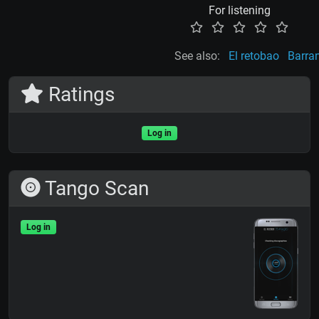
For listening
See also:
El retobao
Barra
Ratings
Log in
Tango Scan
Log in