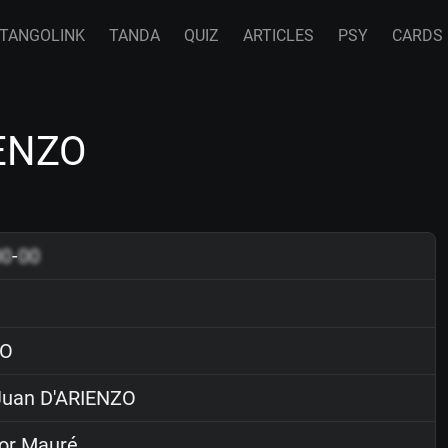
TANGOLINK
TANDA
QUIZ
ARTICLES
PSY
CARDS
IENZO
00
-
00
O
uan D'ARIENZO
or Mauré