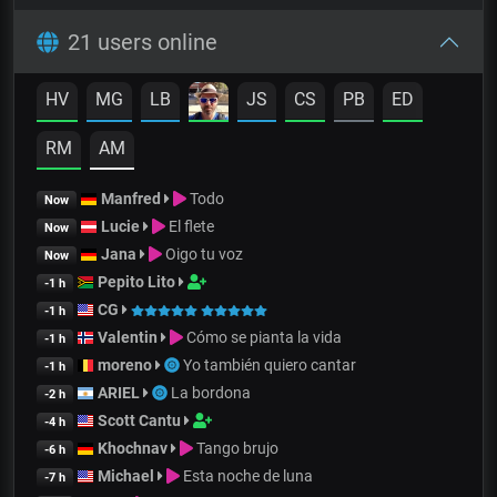
21 users online
HV
MG
LB
JS
CS
PB
ED
RM
AM
Manfred
Todo
Now
Lucie
El flete
Now
Jana
Oigo tu voz
Now
Pepito Lito
-1 h
CG
-1 h
Valentin
Cómo se pianta la vida
-1 h
moreno
Yo también quiero cantar
-1 h
ARIEL
La bordona
-2 h
Scott Cantu
-4 h
Khochnav
Tango brujo
-6 h
Michael
Esta noche de luna
-7 h