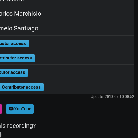
rlos Marchisio
melo Santiago
butor access
tributor access
butor access
Contributor access
Update: 2013-07-10 00:52
YouTube
his recording?