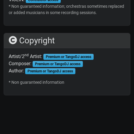
* Non guaranteed information; orchestras sometimes replaced
or added musicians in some recording sessions.
Copyright
nd
Artist/2
Artist:
Premium or TangoDJ access
Composer:
Premium or TangoDJ access
Author:
Premium or TangoDJ access
* Non guaranteed information