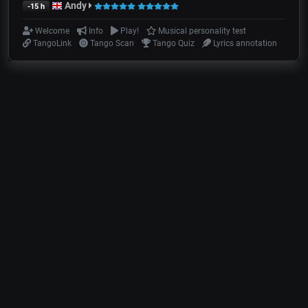
Andy
-15 h
Welcome
Info
Play!
Musical personality test
TangoLink
Tango Scan
Tango Quiz
Lyrics annotation