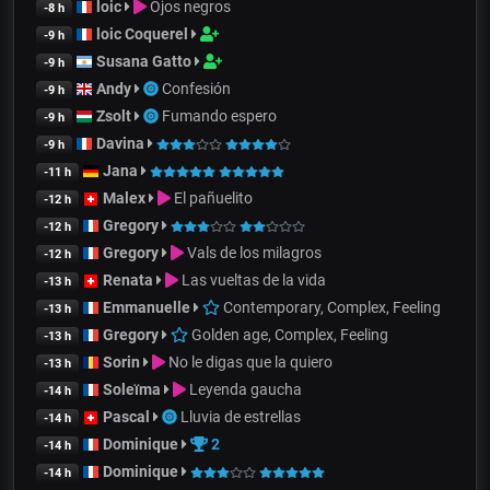
loic
Ojos negros
-8 h
loic Coquerel
-9 h
Susana Gatto
-9 h
Andy
Confesión
-9 h
Zsolt
Fumando espero
-9 h
Davina
-9 h
Jana
-11 h
Malex
El pañuelito
-12 h
Gregory
-12 h
Gregory
Vals de los milagros
-12 h
Renata
Las vueltas de la vida
-13 h
Emmanuelle
Contemporary, Complex, Feeling
-13 h
Gregory
Golden age, Complex, Feeling
-13 h
Sorin
No le digas que la quiero
-13 h
Soleïma
Leyenda gaucha
-14 h
Pascal
Lluvia de estrellas
-14 h
Dominique
2
-14 h
Dominique
-14 h