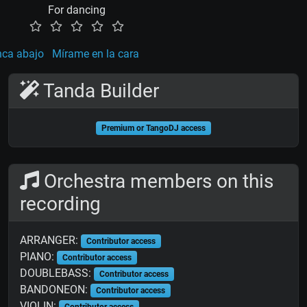
For dancing
nca abajo
Mírame en la cara
Tanda Builder
Premium or TangoDJ access
Orchestra members on this
recording
ARRANGER:
Contributor access
PIANO:
Contributor access
DOUBLEBASS:
Contributor access
BANDONEON:
Contributor access
VIOLIN:
Contributor access