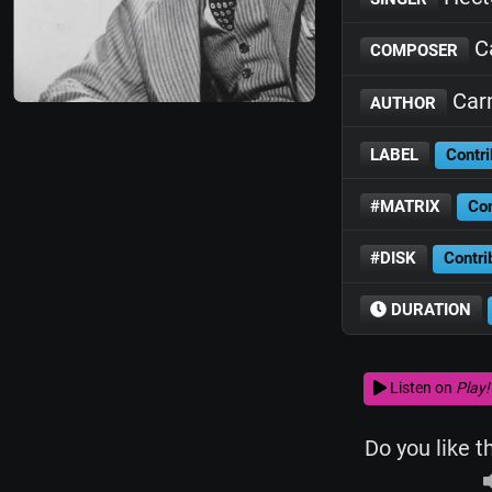
Ca
COMPOSER
Car
AUTHOR
LABEL
Contri
#MATRIX
Con
#DISK
Contri
DURATION
Listen on
Play!
Do you like t