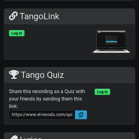
TangoLink
Log in
Tango Quiz
Share this recording as a Quiz with
Log in
your friends by sending them this
link: