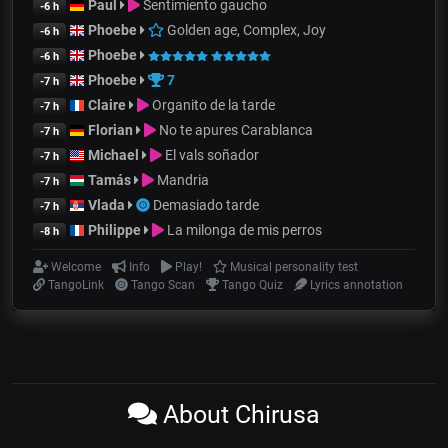
Paul
Sentimiento gaucho
-6 h
Phoebe
Golden age, Complex, Joy
-6 h
Phoebe
-6 h
Phoebe
7
-7 h
Claire
Organito de la tarde
-7 h
Florian
No te apures Carablanca
-7 h
Michael
El vals soñador
-7 h
Tamás
Mandria
-7 h
Vlada
Demasiado tarde
-7 h
Philippe
La milonga de mis perros
-8 h
Welcome
Info
Play!
Musical personality test
TangoLink
Tango Scan
Tango Quiz
Lyrics annotation
About Chirusa