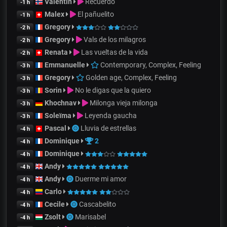
Valentin
Recuerdo
-1 h
Malex
El pañuelito
-1 h
Gregory
-2 h
Gregory
Vals de los milagros
-2 h
Renata
Las vueltas de la vida
-2 h
Emmanuelle
Contemporary, Complex, Feeling
-3 h
Gregory
Golden age, Complex, Feeling
-3 h
Sorin
No le digas que la quiero
-3 h
Khochnav
Milonga vieja milonga
-3 h
Soleïma
Leyenda gaucha
-3 h
Pascal
Lluvia de estrellas
-4 h
Dominique
2
-4 h
Dominique
-4 h
Andy
-4 h
Andy
Duerme mi amor
-4 h
Carlo
-4 h
Cecile
Cascabelito
-4 h
Zsolt
Marisabel
-4 h