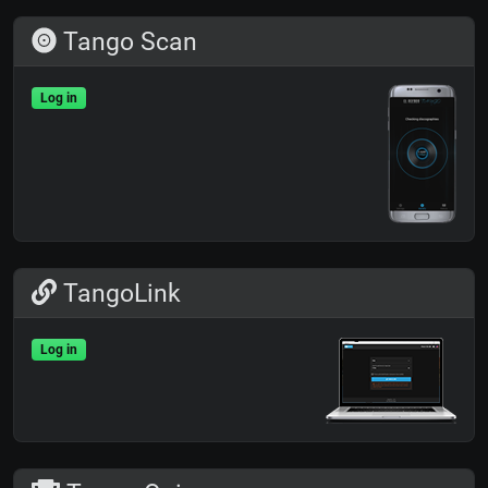
Tango Scan
Log in
TangoLink
Log in