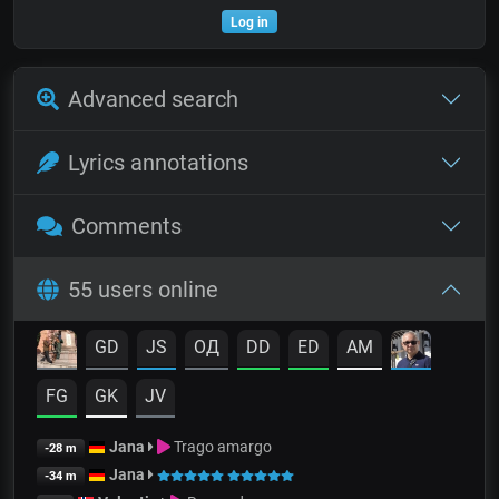
Log in
Advanced search
Lyrics annotations
Comments
55 users online
GD
JS
OД
DD
ED
AM
FG
GK
JV
Jana
Trago amargo
-28 m
Jana
-34 m