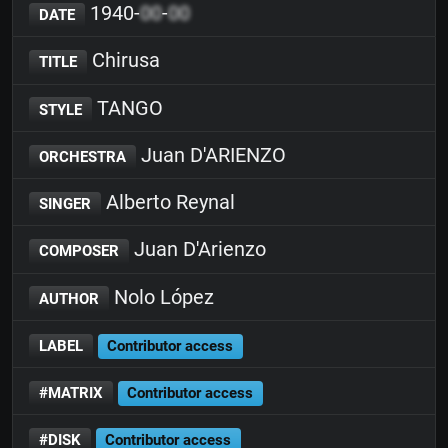
1940-
00
-
00
DATE
Chirusa
TITLE
TANGO
STYLE
Juan D'ARIENZO
ORCHESTRA
Alberto Reynal
SINGER
Juan D'Arienzo
COMPOSER
Nolo López
AUTHOR
LABEL
Contributor access
#MATRIX
Contributor access
#DISK
Contributor access