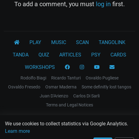
To add a comment, you must
log in
first.
PLAY
MUSIC
SCAN
TANGOLINK
TANDA
QUIZ
ARTICLES
PSY
CARDS
WORKSHOPS
Rodolfo Biagi
Ricardo Tanturi
Osvaldo Pugliese
Osvaldo Fresedo
Osmar Maderna
Some definitly lost tangos
Juan D'Arienzo
Carlos Di Sarli
Terms and Legal Notices
EL RECODO TANGO
We use cookies to collect statistics via Google Analytics.
Design Web: Gregory DIAZ
Learn more