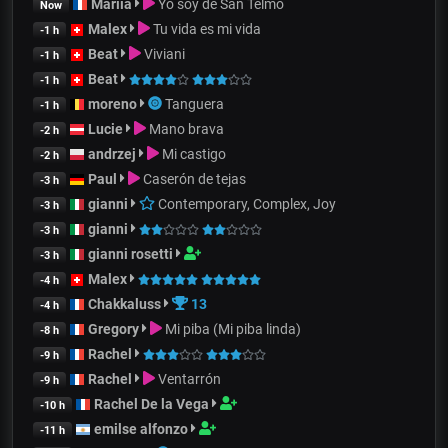
Mariia
Yo soy de San Telmo
Now
Malex
Tu vida es mi vida
-1 h
Beat
Viviani
-1 h
Beat
-1 h
moreno
Tanguera
-1 h
Lucie
Mano brava
-2 h
andrzej
Mi castigo
-2 h
Paul
Caserón de tejas
-3 h
gianni
Contemporary, Complex, Joy
-3 h
gianni
-3 h
gianni rosetti
-3 h
Malex
-4 h
Chakkaluss
13
-4 h
Gregory
Mi piba (Mi piba linda)
-8 h
Rachel
-9 h
Rachel
Ventarrón
-9 h
Rachel De la Vega
-10 h
emilse alfonzo
-11 h