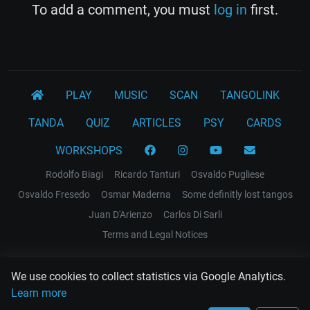
To add a comment, you must
log in
first.
PLAY
MUSIC
SCAN
TANGOLINK
TANDA
QUIZ
ARTICLES
PSY
CARDS
WORKSHOPS
Rodolfo Biagi
Ricardo Tanturi
Osvaldo Pugliese
Osvaldo Fresedo
Osmar Maderna
Some definitly lost tangos
Juan D'Arienzo
Carlos Di Sarli
Terms and Legal Notices
EL RECODO TANGO
We use cookies to collect statistics via Google Analytics.
Design Web: Gregory DIAZ
Learn more