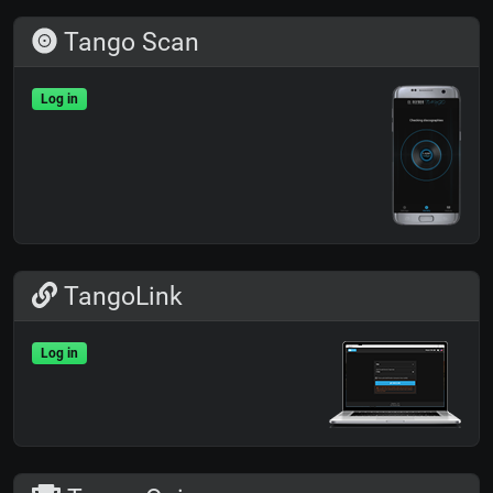
Tango Scan
Log in
TangoLink
Log in