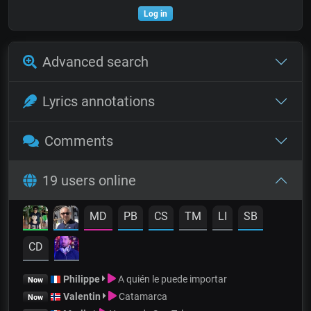
Log in
Advanced search
Lyrics annotations
Comments
19 users online
MD
PB
CS
TM
LI
SB
CD
Philippe
A quién le puede importar
Now
Valentin
Catamarca
Now