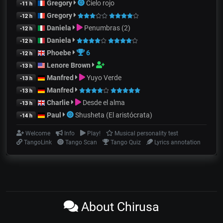
Gregory
Cielo rojo
-11 h
Gregory
-12 h
Daniela
Penumbras (2)
-12 h
Daniela
-12 h
Phoebe
6
-12 h
Lenore Brown
-13 h
Manfred
Yuyo Verde
-13 h
Manfred
-13 h
Charlie
Desde el alma
-13 h
Paul
Shusheta (El aristócrata)
-14 h
Welcome
Info
Play!
Musical personality test
TangoLink
Tango Scan
Tango Quiz
Lyrics annotation
About Chirusa