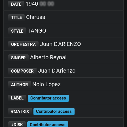
1940-
00
-
00
DATE
Chirusa
TITLE
TANGO
STYLE
Juan D'ARIENZO
ORCHESTRA
Alberto Reynal
SINGER
Juan D'Arienzo
COMPOSER
Nolo López
AUTHOR
LABEL
Contributor access
#MATRIX
Contributor access
#DISK
Contributor access