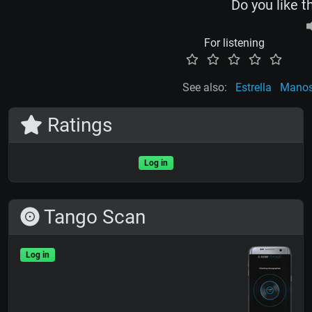
Do you like t
For listening
See also:
Estrella
Manos
Ratings
Log in
Tango Scan
Log in