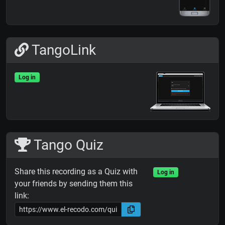
TangoLink
Log in
Tango Quiz
Share this recording as a Quiz with
Log in
your friends by sending them this
link: