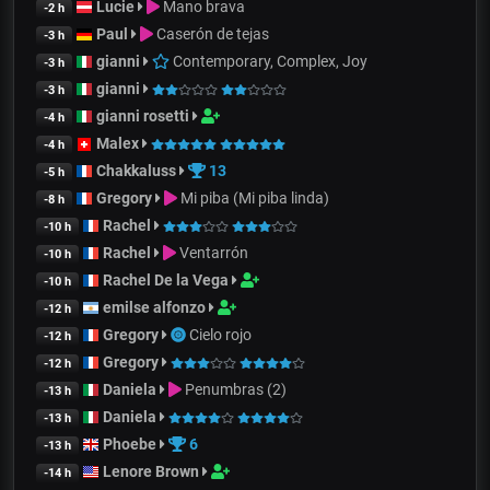
Lucie
Mano brava
-2 h
Paul
Caserón de tejas
-3 h
gianni
Contemporary, Complex, Joy
-3 h
gianni
-3 h
gianni rosetti
-4 h
Malex
-4 h
Chakkaluss
13
-5 h
Gregory
Mi piba (Mi piba linda)
-8 h
Rachel
-10 h
Rachel
Ventarrón
-10 h
Rachel De la Vega
-10 h
emilse alfonzo
-12 h
Gregory
Cielo rojo
-12 h
Gregory
-12 h
Daniela
Penumbras (2)
-13 h
Daniela
-13 h
Phoebe
6
-13 h
Lenore Brown
-14 h