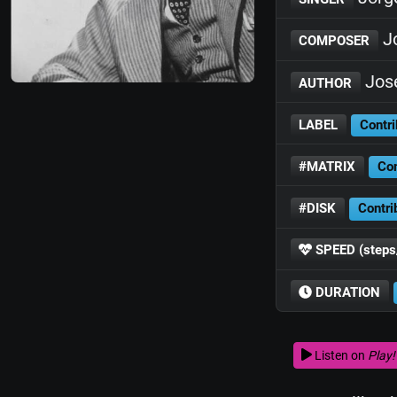
J
COMPOSER
Jos
AUTHOR
LABEL
Contri
#MATRIX
Con
#DISK
Contri
SPEED (steps
DURATION
Listen on
Play!