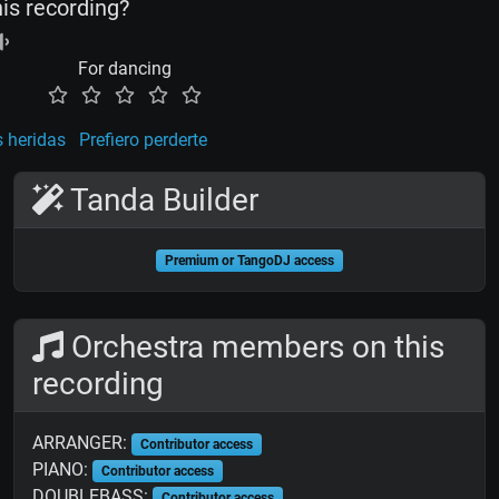
his recording?
For dancing
 heridas
Prefiero perderte
Tanda Builder
Premium or TangoDJ access
Orchestra members on this
recording
ARRANGER:
Contributor access
PIANO:
Contributor access
DOUBLEBASS:
Contributor access