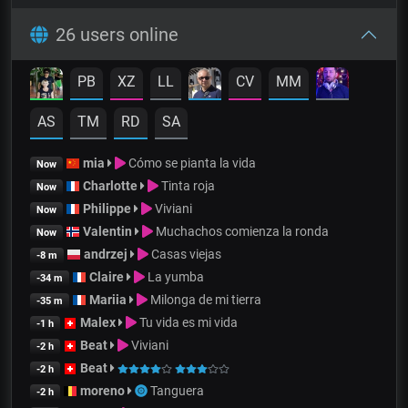
26 users online
PB
XZ
LL
CV
MM
AS
TM
RD
SA
mia
Cómo se pianta la vida
Now
Charlotte
Tinta roja
Now
Philippe
Viviani
Now
Valentin
Muchachos comienza la ronda
Now
andrzej
Casas viejas
-8 m
Claire
La yumba
-34 m
Mariia
Milonga de mi tierra
-35 m
Malex
Tu vida es mi vida
-1 h
Beat
Viviani
-2 h
Beat
-2 h
moreno
Tanguera
-2 h