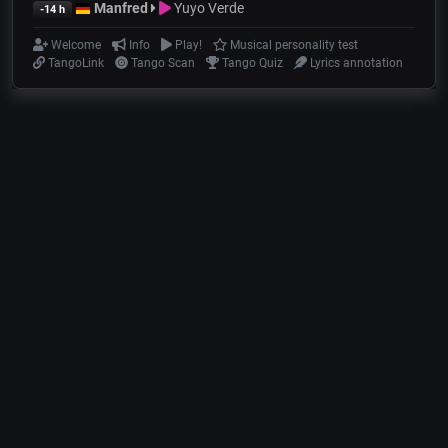
Manfred
Yuyo Verde
-14 h
Welcome
Info
Play!
Musical personality test
TangoLink
Tango Scan
Tango Quiz
Lyrics annotation