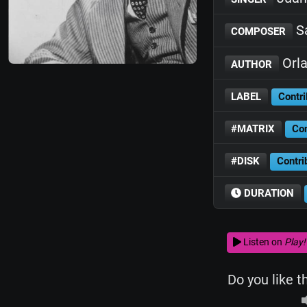
Sa
COMPOSER
Orla
AUTHOR
LABEL
Contri
#MATRIX
Con
#DISK
Contri
DURATION
Listen on
Play!
Do you like t