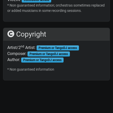
* Non guaranteed information; orchestras sometimes replaced
or added musicians in some recording sessions.
Copyright
nd
Artist/2
Artist:
Premium or TangoDJ access
Composer:
Premium or TangoDJ access
Author:
Premium or TangoDJ access
* Non guaranteed information