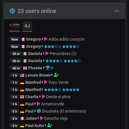
23 users online
AJ
Gregory
Adiós adiós corazón
Now
Gregory
Now
Daniela
Penumbras (2)
-25 m
Daniela
-30 m
Phoebe
6
-42 m
Lenore Brown
-1 h
Manfred
Yuyo Verde
-1 h
Manfred
-1 h
Charlie
Desde el alma
-1 h
Paul
Armenonville
-1 h
Paul
Shusheta (El aristócrata)
-2 h
Julien
Derecho viejo
-2 h
Paul Kuhn
-2 h