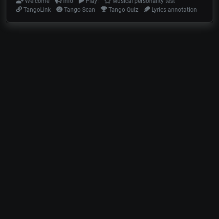
Welcome
Info
Play!
Musical personality test
TangoLink
Tango Scan
Tango Quiz
Lyrics annotation