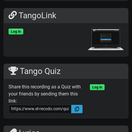
TangoLink
Log in
Tango Quiz
Share this recording as a Quiz with
Log in
your friends by sending them this
link: