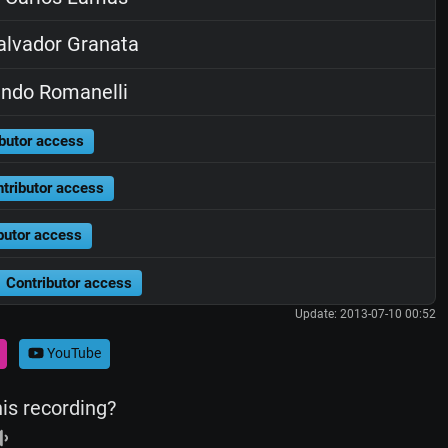
lvador Granata
ndo Romanelli
butor access
tributor access
butor access
Contributor access
Update: 2013-07-10 00:52
YouTube
his recording?