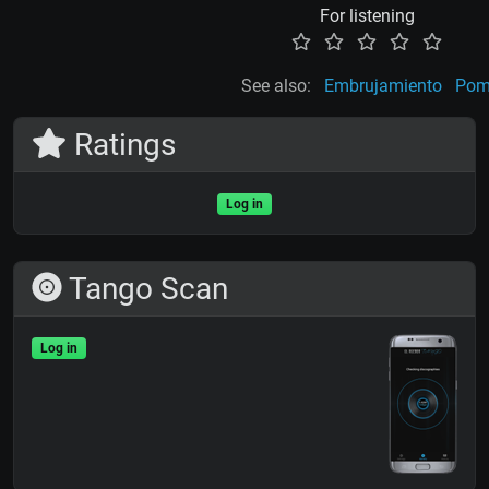
For listening
See also:
Embrujamiento
Pom
Ratings
Log in
Tango Scan
Log in