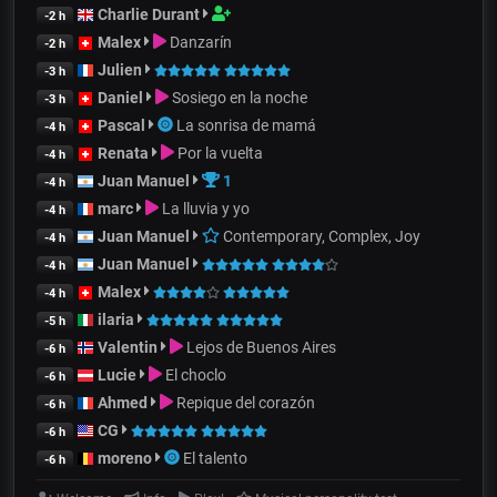
Charlie Durant
-2 h
Malex
Danzarín
-2 h
Julien
-3 h
Daniel
Sosiego en la noche
-3 h
Pascal
La sonrisa de mamá
-4 h
Renata
Por la vuelta
-4 h
Juan Manuel
1
-4 h
marc
La lluvia y yo
-4 h
Juan Manuel
Contemporary, Complex, Joy
-4 h
Juan Manuel
-4 h
Malex
-4 h
ilaria
-5 h
Valentin
Lejos de Buenos Aires
-6 h
Lucie
El choclo
-6 h
Ahmed
Repique del corazón
-6 h
CG
-6 h
moreno
El talento
-6 h