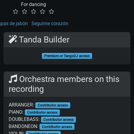
For dancing
pas de jabón
Seguime corazón
Tanda Builder
Premium or TangoDJ access
Orchestra members on this
recording
ARRANGER:
Contributor access
PIANO:
Contributor access
DOUBLEBASS:
Contributor access
BANDONEON:
Contributor access
VIOLIN:
Contributor access