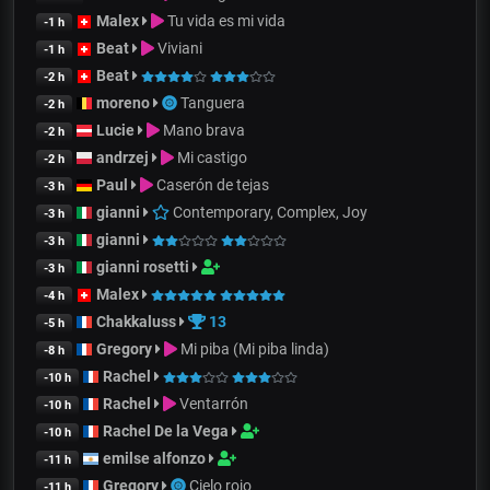
Malex
Tu vida es mi vida
-1 h
Beat
Viviani
-1 h
Beat
-2 h
moreno
Tanguera
-2 h
Lucie
Mano brava
-2 h
andrzej
Mi castigo
-2 h
Paul
Caserón de tejas
-3 h
gianni
Contemporary, Complex, Joy
-3 h
gianni
-3 h
gianni rosetti
-3 h
Malex
-4 h
Chakkaluss
13
-5 h
Gregory
Mi piba (Mi piba linda)
-8 h
Rachel
-10 h
Rachel
Ventarrón
-10 h
Rachel De la Vega
-10 h
emilse alfonzo
-11 h
Gregory
Cielo rojo
-11 h