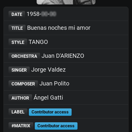
1958-
00
-
00
DATE
Buenas noches mi amor
TITLE
TANGO
STYLE
Juan D'ARIENZO
ORCHESTRA
Jorge Valdez
SINGER
Juan Polito
COMPOSER
Ángel Gatti
AUTHOR
LABEL
Contributor access
#MATRIX
Contributor access