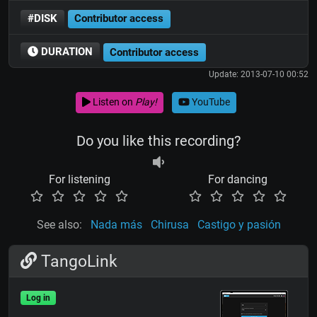
#DISK
Contributor access
DURATION
Contributor access
Update: 2013-07-10 00:52
Listen on
Play!
YouTube
Do you like this recording?
For listening
For dancing
See also:
Nada más
Chirusa
Castigo y pasión
TangoLink
Log in