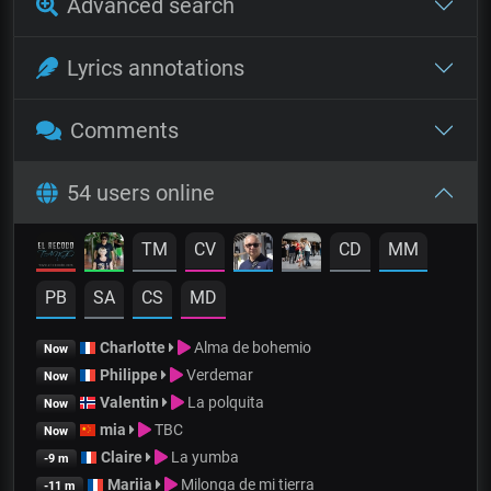
Advanced search
Lyrics annotations
Comments
54 users online
TM
CV
CD
MM
PB
SA
CS
MD
Charlotte
Alma de bohemio
Now
Philippe
Verdemar
Now
Valentin
La polquita
Now
mia
TBC
Now
Claire
La yumba
-9 m
Mariia
Milonga de mi tierra
-11 m