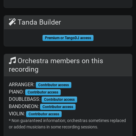
Tanda Builder
Premium or TangoDJ access
Orchestra members on this
recording
ARRANGER:
Contributor access
PIANO:
Contributor access
DOUBLEBASS:
Contributor access
BANDONEON:
Contributor access
VIOLIN:
Contributor access
* Non guaranteed information; orchestras sometimes replaced
or added musicians in some recording sessions.