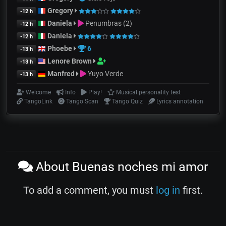
Gregory
-12 h
Daniela
Penumbras (2)
-12 h
Daniela
-12 h
Phoebe
6
-13 h
Lenore Brown
-13 h
Manfred
Yuyo Verde
-13 h
Welcome
Info
Play!
Musical personality test
TangoLink
Tango Scan
Tango Quiz
Lyrics annotation
About Buenas noches mi amor
To add a comment, you must
log in
first.