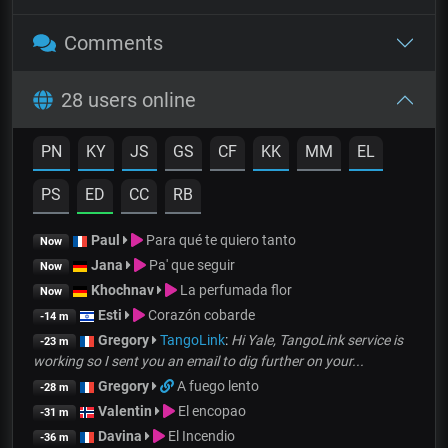
Comments
28 users online
PN
KY
JS
GS
CF
KK
MM
EL
PS
ED
CC
RB
Paul
Para qué te quiero tanto
Now
Jana
Pa' que seguir
Now
Khochnav
La perfumada flor
Now
Esti
Corazón cobarde
-14 m
Gregory
TangoLink
:
Hi Yale, TangoLink service is
-23 m
working so I sent you an email to dig further on your...
Gregory
A fuego lento
-28 m
Valentin
El encopao
-31 m
Davina
El Incendio
-36 m