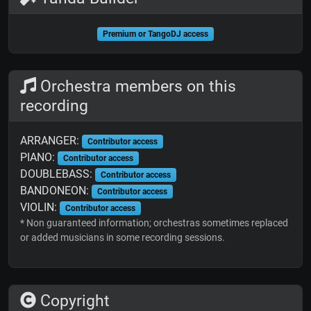
Premium or TangoDJ access
Orchestra members on this
recording
ARRANGER:
Contributor access
PIANO:
Contributor access
DOUBLEBASS:
Contributor access
BANDONEON:
Contributor access
VIOLIN:
Contributor access
* Non guaranteed information; orchestras sometimes replaced
or added musicians in some recording sessions.
Copyright