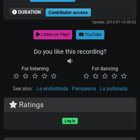
DURATION
Contributor access
Update: 2013-07-10 00:52
Listen on
Play!
YouTube
Do you like this recording?
For listening
For dancing
See also:
La endiablada
Pampeana
La puñalada
Ratings
Log in