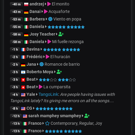
andrzej
El monito
-40 m
Danai
Acquaforte
-43 m
Barbera
Viento en popa
-53 m
Daniela
-55 m
Josy Teacher
-58 m
Daniela
Mi fuelle rezonga
-58 m
Davina
-1 h
Frédéric
El huracán
-2 h
Jana
Romance de barrio
-2 h
Roberto Moya
-3 h
Beat
-3 h
Beat
La cumparsita
-3 h
Yale
TangoLink
:
Are people having issues with
-4 h
TangoLink lately? Its giving me errors on all the songs....
CG
-8 h
sarah mamphey smamphey
-12 h
Franco
Contemporary, Regular, Joy
-13 h
Franco
-13 h