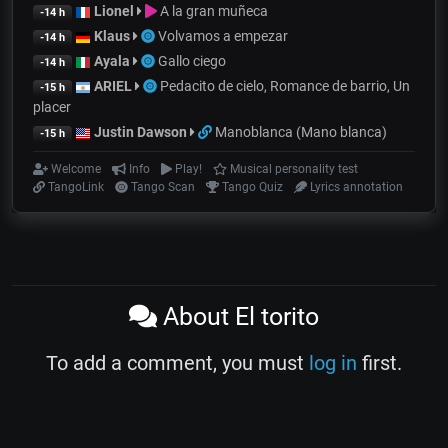
Lionel
A la gran muñeca
-14 h
Klaus
Volvamos a empezar
-14 h
Ayala
Gallo ciego
-14 h
ARIEL
Pedacito de cielo, Romance de barrio, Un
-15 h
placer
Justin Dawson
Manoblanca (Mano blanca)
-15 h
Welcome
Info
Play!
Musical personality test
TangoLink
Tango Scan
Tango Quiz
Lyrics annotation
About El torito
To add a comment, you must
log in
first.