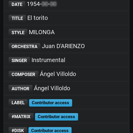
1954-
00
-
00
DATE
El torito
TITLE
MILONGA
STYLE
Juan D'ARIENZO
ORCHESTRA
Instrumental
SINGER
Ángel Villoldo
COMPOSER
Ángel Villoldo
AUTHOR
LABEL
Contributor access
#MATRIX
Contributor access
#DISK
Contributor access