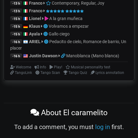
Franco
Contemporary, Regular, Joy
-13 h
Franco
-13 h
Lionel
A la gran muñeca
-15 h
Klaus
Volvamos a empezar
-15 h
Ayala
Gallo ciego
-15 h
ARIEL
Pedacito de cielo, Romance de barrio, Un
-16 h
placer
Justin Dawson
Manoblanca (Mano blanca)
-16 h
Welcome
Info
Play!
Musical personality test
TangoLink
Tango Scan
Tango Quiz
Lyrics annotation
About El caramelito
To add a comment, you must
log in
first.