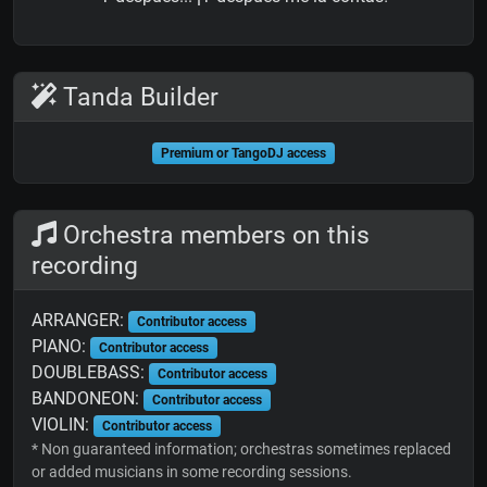
Tanda Builder
Premium or TangoDJ access
Orchestra members on this
recording
ARRANGER:
Contributor access
PIANO:
Contributor access
DOUBLEBASS:
Contributor access
BANDONEON:
Contributor access
VIOLIN:
Contributor access
* Non guaranteed information; orchestras sometimes replaced
or added musicians in some recording sessions.