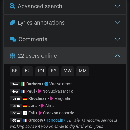
Advanced search
Lyrics annotations
Comments
22 users online
KK
BG
PN
KY
MW
MM
Barbera
Vuelve amor
Now
Paul
No vuelvas María
Now
Khochnav
Magdala
-21 m
Jana
Alma
-33 m
Esti
Corazón cobarde
-50 m
Gregory
TangoLink
:
Hi Yale, TangoLink service is
-58 m
working so I sent you an email to dig further on your...