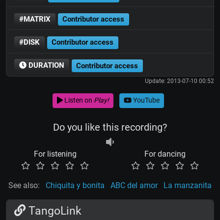
#MATRIX
Contributor access
#DISK
Contributor access
DURATION
Contributor access
Update: 2013-07-10 00:52
Listen on
Play!
YouTube
Do you like this recording?
For listening
For dancing
See also:
Chiquita y bonita
ABC del amor
La manzanita
TangoLink