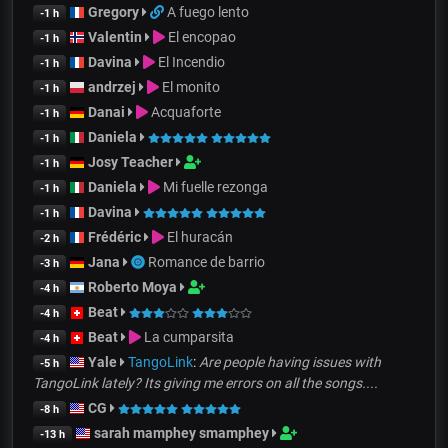
Gregory
A fuego lento
-1 h
Valentin
El encopao
-1 h
Davina
El Incendio
-1 h
andrzej
El monito
-1 h
Danai
Acquaforte
-1 h
Daniela
-1 h
Josy Teacher
-1 h
Daniela
Mi fuelle rezonga
-1 h
Davina
-1 h
Frédéric
El huracán
-2 h
Jana
Romance de barrio
-3 h
Roberto Moya
-4 h
Beat
-4 h
Beat
La cumparsita
-4 h
Yale
TangoLink
:
Are people having issues with
-5 h
TangoLink lately? Its giving me errors on all the songs....
CG
-8 h
sarah mamphey smamphey
-13 h