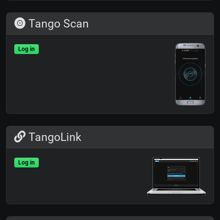
Tango Scan
Log in
TangoLink
Log in