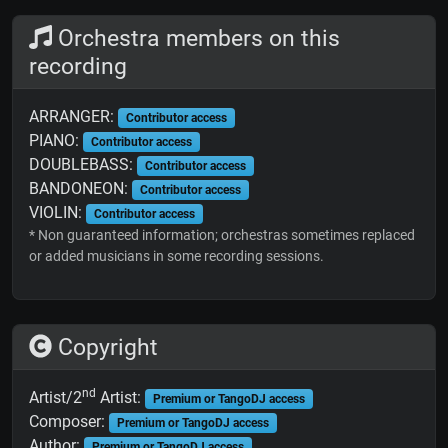
Orchestra members on this
recording
ARRANGER:
Contributor access
PIANO:
Contributor access
DOUBLEBASS:
Contributor access
BANDONEON:
Contributor access
VIOLIN:
Contributor access
* Non guaranteed information; orchestras sometimes replaced
or added musicians in some recording sessions.
Copyright
nd
Artist/2
Artist:
Premium or TangoDJ access
Composer:
Premium or TangoDJ access
Author:
Premium or TangoDJ access