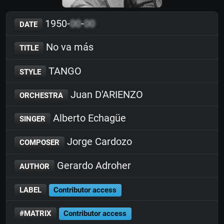
1950-
00
-
00
DATE
No va más
TITLE
TANGO
STYLE
Juan D'ARIENZO
ORCHESTRA
Alberto Echagüe
SINGER
Jorge Cardozo
COMPOSER
Gerardo Adroher
AUTHOR
LABEL
Contributor access
#MATRIX
Contributor access