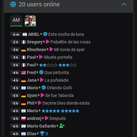
20 users online
AM
ARIEL
Esta noche de luna
-6 m
Gregory
Pabellón de las rosas
-2 h
Khochnav
Mi novia de ayer
-3 h
Paul
Silueta porteña
-3 h
Paul
-3 h
Fred
Que pinturita
-4 h
Jana
La puñalada
-4 h
Mario
Orlando Goñi
-5 h
Gjoni
Se fue Taborda
-5 h
Phil
Decime Dios dónde estás
-5 h
Mario
-6 h
andrzej
Después
-6 h
Mario Gallardo
-6 h
Elías
2
-6 h