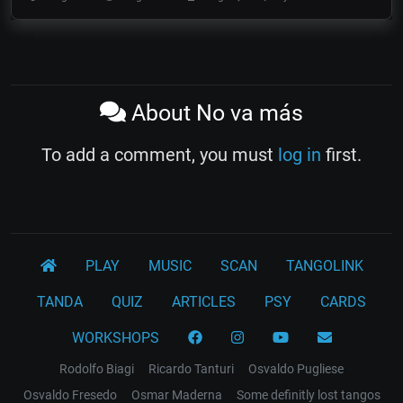
About No va más
To add a comment, you must
log in
first.
PLAY
MUSIC
SCAN
TANGOLINK
TANDA
QUIZ
ARTICLES
PSY
CARDS
WORKSHOPS
Rodolfo Biagi
Ricardo Tanturi
Osvaldo Pugliese
Osvaldo Fresedo
Osmar Maderna
Some definitly lost tangos