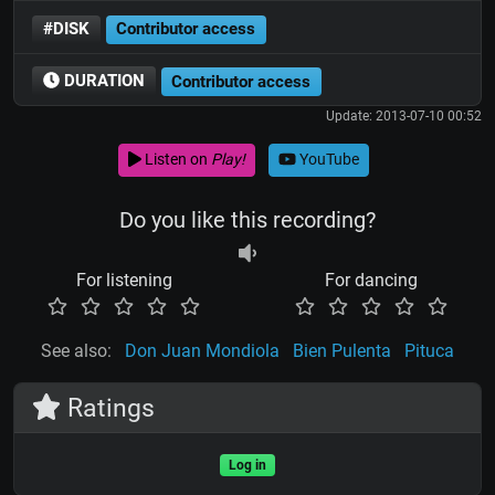
#DISK
Contributor access
DURATION
Contributor access
Update: 2013-07-10 00:52
Listen on
Play!
YouTube
Do you like this recording?
For listening
For dancing
See also:
Don Juan Mondiola
Bien Pulenta
Pituca
Ratings
Log in