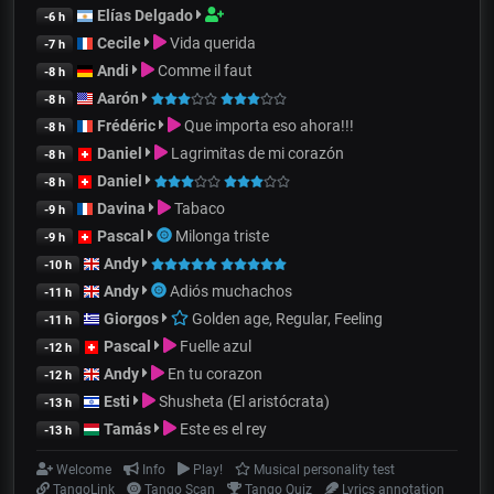
Elías Delgado
-6 h
Cecile
Vida querida
-7 h
Andi
Comme il faut
-8 h
Aarón
-8 h
Frédéric
Que importa eso ahora!!!
-8 h
Daniel
Lagrimitas de mi corazón
-8 h
Daniel
-8 h
Davina
Tabaco
-9 h
Pascal
Milonga triste
-9 h
Andy
-10 h
Andy
Adiós muchachos
-11 h
Giorgos
Golden age, Regular, Feeling
-11 h
Pascal
Fuelle azul
-12 h
Andy
En tu corazon
-12 h
Esti
Shusheta (El aristócrata)
-13 h
Tamás
Este es el rey
-13 h
Welcome
Info
Play!
Musical personality test
TangoLink
Tango Scan
Tango Quiz
Lyrics annotation