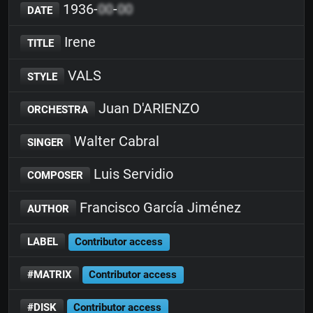
1936-
00
-
00
DATE
Irene
TITLE
VALS
STYLE
Juan D'ARIENZO
ORCHESTRA
Walter Cabral
SINGER
Luis Servidio
COMPOSER
Francisco García Jiménez
AUTHOR
LABEL
Contributor access
#MATRIX
Contributor access
#DISK
Contributor access