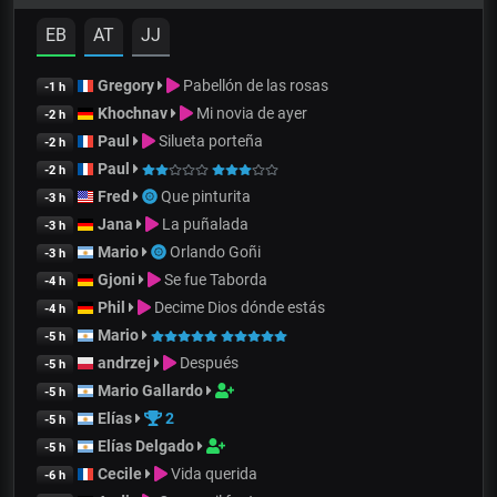
EB
AT
JJ
Gregory
Pabellón de las rosas
-1 h
Khochnav
Mi novia de ayer
-2 h
Paul
Silueta porteña
-2 h
Paul
-2 h
Fred
Que pinturita
-3 h
Jana
La puñalada
-3 h
Mario
Orlando Goñi
-3 h
Gjoni
Se fue Taborda
-4 h
Phil
Decime Dios dónde estás
-4 h
Mario
-5 h
andrzej
Después
-5 h
Mario Gallardo
-5 h
Elías
2
-5 h
Elías Delgado
-5 h
Cecile
Vida querida
-6 h