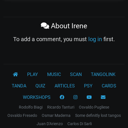
About Irene
To add a comment, you must
log in
first.
PLAY
MUSIC
SCAN
TANGOLINK
TANDA
QUIZ
ARTICLES
PSY
CARDS
WORKSHOPS
Rodolfo Biagi
Ricardo Tanturi
Osvaldo Pugliese
Osvaldo Fresedo
Osmar Maderna
Some definitly lost tangos
Juan D'Arienzo
Carlos Di Sarli