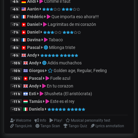
Andi
Comme il faut
-6 h
Aarón
-6 h
Frédéric
Que importa eso ahora!!!
-6 h
Daniel
Lagrimitas de mi corazón
-7 h
Daniel
-7 h
Davina
Tabaco
-8 h
Pascal
Milonga triste
-8 h
Andy
-9 h
Andy
Adiós muchachos
-10 h
Giorgos
Golden age, Regular, Feeling
-10 h
Pascal
Fuelle azul
-10 h
Andy
En tu corazon
-11 h
Esti
Shusheta (El aristócrata)
-11 h
Tamás
Este es el rey
-11 h
Daniela
-12 h
Welcome
Info
Play!
Musical personality test
TangoLink
Tango Scan
Tango Quiz
Lyrics annotation