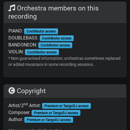
Orchestra members on this
recording
PIANO:
Contributor access
DOUBLEBASS:
Contributor access
BANDONEON:
Contributor access
VIOLIN:
Contributor access
* Non guaranteed information; orchestras sometimes replaced
or added musicians in some recording sessions.
Copyright
nd
Artist/2
Artist:
Premium or TangoDJ access
Composer:
Premium or TangoDJ access
Author:
Premium or TangoDJ access