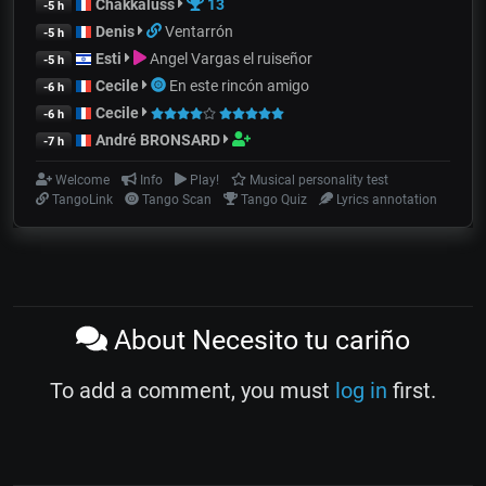
Chakkaluss
13
-5 h
Denis
Ventarrón
-5 h
Esti
Angel Vargas el ruiseñor
-5 h
Cecile
En este rincón amigo
-6 h
Cecile
-6 h
André BRONSARD
-7 h
Welcome
Info
Play!
Musical personality test
TangoLink
Tango Scan
Tango Quiz
Lyrics annotation
About Necesito tu cariño
To add a comment, you must
log in
first.