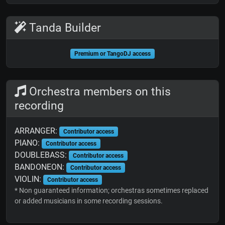
Tanda Builder
Premium or TangoDJ access
Orchestra members on this
recording
ARRANGER:
Contributor access
PIANO:
Contributor access
DOUBLEBASS:
Contributor access
BANDONEON:
Contributor access
VIOLIN:
Contributor access
* Non guaranteed information; orchestras sometimes replaced
or added musicians in some recording sessions.