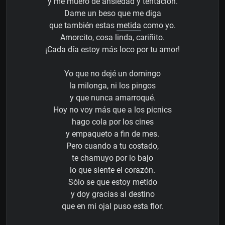
y me muero de ansiedad y tentación.
Dame un beso que me diga
que también estas
metida
como yo.
Amorcito, cosa linda, cariñito.
¡Cada día estoy más loco por tu amor!
Yo que no dejé un domingo
la milonga, ni los pingos
y que nunca amarroqué.
Hoy no voy más que a los picnics
hago cola por los cines
y empaqueto a fin de mes.
Pero cuando a tu costado,
te chamuyo por lo bajo
lo que siente el corazón.
Sólo se que estoy metido
y doy gracias al destino
que en mi ojal puso esta flor.