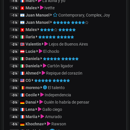
marc
La lluvia y yo
-1 h
Malex
Ivette
-1 h
Juan Manuel
Contemporary, Complex, Joy
-1 h
Juan Manuel
-1 h
Malex
-1 h
ilaria
-1 h
Valentin
Lejos de Buenos Aires
-2 h
Lucie
El choclo
-2 h
Daniela
-2 h
Daniela
Cartón ligador
-2 h
Ahmed
Repique del corazón
-2 h
CG
-3 h
moreno
El talento
-3 h
Cecile
Independencia
-3 h
Danai
Quién lo habría de pensar
-3 h
Lena
Gallo ciego
-3 h
Mariia
Amurado
-4 h
Khochnav
Rawson
-5 h