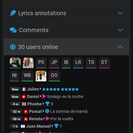
Lyrics annotations
Comments
30 users online
PS
JP
IB
LR
TS
DT
NI
WB
DO
Julien
Now
Daniel
Sosiego en la noche
Now
Phoebe
5
-9 m
Pascal
La sonrisa de mamá
-32 m
Renata
Por la vuelta
-58 m
Juan Manuel
1
-1 h