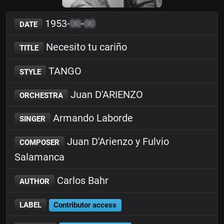
1953-
00
-
00
DATE
Necesito tu cariño
TITLE
TANGO
STYLE
Juan D'ARIENZO
ORCHESTRA
Armando Laborde
SINGER
Juan D'Arienzo y Fulvio
COMPOSER
Salamanca
Carlos Bahr
AUTHOR
LABEL
Contributor access