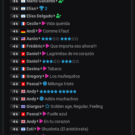
Mario Gallardo
-3 h
Elías
2
-3 h
Elías Delgado
-3 h
Cecile
Vida querida
-4 h
Andi
Comme il faut
-4 h
Aarón
-4 h
Frédéric
Que importa eso ahora!!!
-4 h
Daniel
Lagrimitas de mi corazón
-5 h
Daniel
-5 h
Davina
Tabaco
-6 h
Gregory
Los muñequitos
-6 h
Pascal
Milonga triste
-6 h
Andy
-7 h
Andy
Adiós muchachos
-7 h
Giorgos
Golden age, Regular, Feeling
-7 h
Pascal
Fuelle azul
-8 h
Andy
En tu corazon
-9 h
Esti
Shusheta (El aristócrata)
-9 h