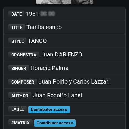
1961-
00
-
00
DATE
Tambaleando
TITLE
TANGO
STYLE
Juan D'ARIENZO
ORCHESTRA
Horacio Palma
SINGER
Juan Polito y Carlos Lázzari
COMPOSER
Juan Rodolfo Lahet
AUTHOR
LABEL
Contributor access
#MATRIX
Contributor access