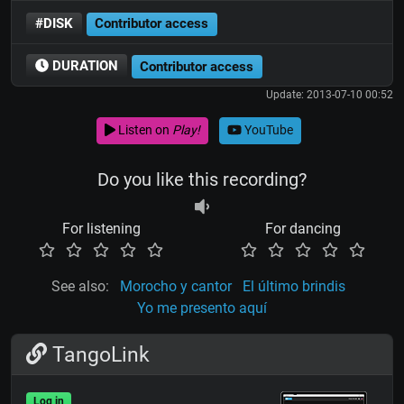
#DISK
Contributor access
DURATION
Contributor access
Update: 2013-07-10 00:52
Listen on
Play!
YouTube
Do you like this recording?
For listening
For dancing
See also:
Morocho y cantor
El último brindis
Yo me presento aquí
TangoLink
Log in