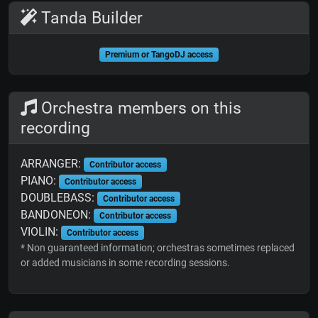
Tanda Builder
Premium or TangoDJ access
Orchestra members on this
recording
ARRANGER:
Contributor access
PIANO:
Contributor access
DOUBLEBASS:
Contributor access
BANDONEON:
Contributor access
VIOLIN:
Contributor access
* Non guaranteed information; orchestras sometimes replaced
or added musicians in some recording sessions.