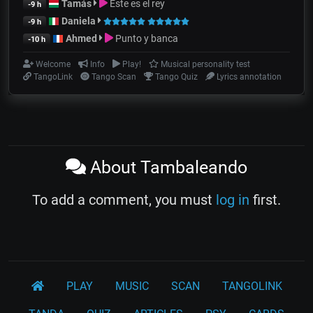
Tamás
Este es el rey
-9 h
Daniela
-9 h
Ahmed
Punto y banca
-10 h
Welcome
Info
Play!
Musical personality test
TangoLink
Tango Scan
Tango Quiz
Lyrics annotation
About Tambaleando
To add a comment, you must
log in
first.
PLAY
MUSIC
SCAN
TANGOLINK