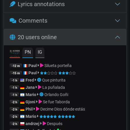
Lyrics annotations
Comments
20 users online
PN
IG
Paul
Silueta porteña
-12 m
Paul
-15 m
Fred
Que pinturita
-1 h
Jana
La puñalada
-1 h
Mario
Orlando Goñi
-1 h
Gjoni
Se fue Taborda
-2 h
Phil
Decime Dios dónde estás
-2 h
Mario
-2 h
andrzej
Después
-2 h