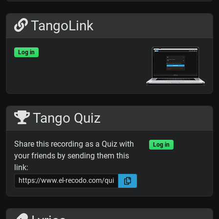
TangoLink
Log in
Tango Quiz
Share this recording as a Quiz with
Log in
your friends by sending them this
link: