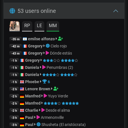
53 users online
RP
LE
MM
emilse alfonzo
-35 m
Gregory
Cielo rojo
-42 m
Gregory
Dónde estás
-43 m
Gregory
-1 h
Daniela
Penumbras (2)
-1 h
Daniela
-1 h
Phoebe
6
-1 h
Lenore Brown
-2 h
Manfred
Yuyo Verde
-2 h
Manfred
-2 h
Charlie
Desde el alma
-2 h
Paul
Armenonville
-3 h
Paul
Shusheta (El aristócrata)
-3 h