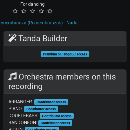
For dancing
emembranza (Remembranzas)
Nada
Tanda Builder
Premium or TangoDJ access
Orchestra members on this
recording
ARRANGER:
Contributor access
PIANO:
Contributor access
DOUBLEBASS:
Contributor access
BANDONEON:
Contributor access
VIOLIN:
Contributor access