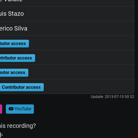
is Stazo
rico Silva
butor access
tributor access
butor access
Contributor access
Update: 2013-07-10 00:52
YouTube
his recording?