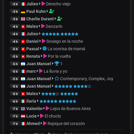
Julien
Derecho viejo
-3 h
Paul Kuhn
-3 h
Charlie Durant
-3 h
Malex
Danzarín
-4 h
Julien
-4 h
Daniel
Sosiego en la noche
-4 h
Pascal
La sonrisa de mamá
-5 h
Renata
Por la vuelta
-5 h
Juan Manuel
1
-5 h
marc
La lluvia y yo
-5 h
Juan Manuel
Contemporary, Complex, Joy
-5 h
Juan Manuel
-5 h
Malex
-5 h
ilaria
-6 h
Valentin
Lejos de Buenos Aires
-7 h
Lucie
El choclo
-7 h
Ahmed
Repique del corazón
-7 h