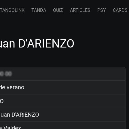
TANGOLINK
TANDA
QUIZ
ARTICLES
PSY
CARDS
uan D'ARIENZO
00
-
00
de verano
O
uan D'ARIENZO
e Valdez