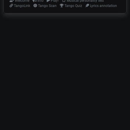
Welcome
Info
Play!
Musical personality test
TangoLink
Tango Scan
Tango Quiz
Lyrics annotation