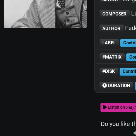
Lu
COMPOSER
Fede
AUTHOR
LABEL
Contri
#MATRIX
Con
#DISK
Contri
DURATION
Listen on
Play!
Do you like t