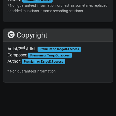
* Non guaranteed information; orchestras sometimes replaced
or added musicians in some recording sessions.
Copyright
nd
Artist/2
Artist:
Premium or TangoDJ access
Composer:
Premium or TangoDJ access
Author:
Premium or TangoDJ access
* Non guaranteed information