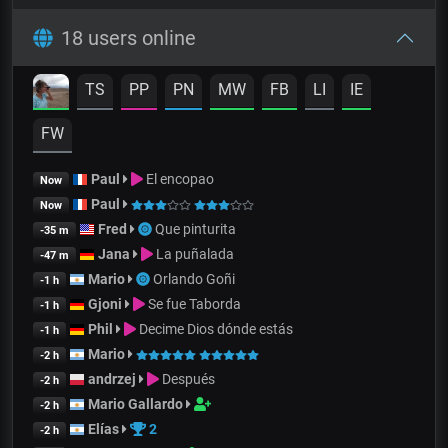
18 users online
TS
PP
PN
MW
FB
LI
IE
FW
Paul
El encopao
Now
Paul
Now
Fred
Que pinturita
-35 m
Jana
La puñalada
-47 m
Mario
Orlando Goñi
-1 h
Gjoni
Se fue Taborda
-1 h
Phil
Decime Dios dónde estás
-1 h
Mario
-2 h
andrzej
Después
-2 h
Mario Gallardo
-2 h
Elías
2
-2 h