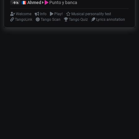
Ahmed
Punto y banca
-9 h
Welcome
Info
Play!
Musical personality test
TangoLink
Tango Scan
Tango Quiz
Lyrics annotation