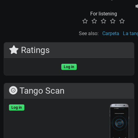
For listening
See also:
Carpeta
La tan
Ratings
Log in
Tango Scan
Log in