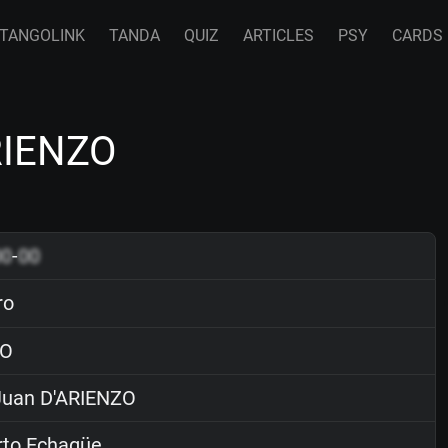
TANGOLINK
TANDA
QUIZ
ARTICLES
PSY
CARDS
ARIENZO
00
-
00
ro
O
uan D'ARIENZO
rto Echagüe