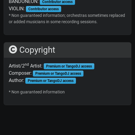
BANDONEON:
Contributor access
VIOLIN:
Contributor access
* Non guaranteed information; orchestras sometimes replaced
or added musicians in some recording sessions.
Copyright
nd
Artist/2
Artist:
Premium or TangoDJ access
Composer:
Premium or TangoDJ access
Author:
Premium or TangoDJ access
* Non guaranteed information