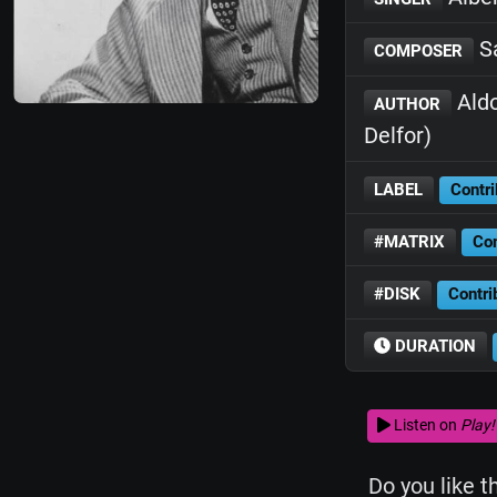
Sa
COMPOSER
Aldo
AUTHOR
Delfor)
LABEL
Contri
#MATRIX
Con
#DISK
Contri
DURATION
Listen on
Play!
Do you like t