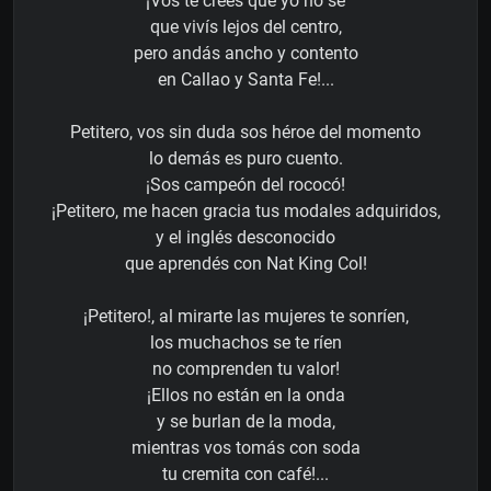
¡Vos te crees que yo no sé
que vivís lejos del centro,
pero andás ancho y contento
en Callao y Santa Fe!...
Petitero, vos sin duda sos héroe del momento
lo demás es puro cuento.
¡Sos campeón del rococó!
¡Petitero, me hacen gracia tus modales adquiridos,
y el inglés desconocido
que aprendés con Nat King Col!
¡Petitero!, al mirarte las mujeres te sonríen,
los muchachos se te ríen
no comprenden tu valor!
¡Ellos no están en la onda
y se burlan de la moda,
mientras vos tomás con soda
tu cremita con café!...