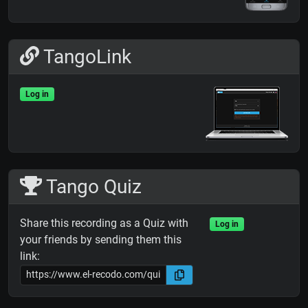
TangoLink
Log in
Tango Quiz
Share this recording as a Quiz with
Log in
your friends by sending them this
link: