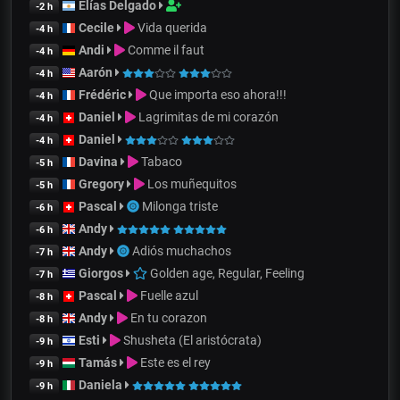
Elías Delgado
-2 h
Cecile
Vida querida
-4 h
Andi
Comme il faut
-4 h
Aarón
-4 h
Frédéric
Que importa eso ahora!!!
-4 h
Daniel
Lagrimitas de mi corazón
-4 h
Daniel
-4 h
Davina
Tabaco
-5 h
Gregory
Los muñequitos
-5 h
Pascal
Milonga triste
-6 h
Andy
-6 h
Andy
Adiós muchachos
-7 h
Giorgos
Golden age, Regular, Feeling
-7 h
Pascal
Fuelle azul
-8 h
Andy
En tu corazon
-8 h
Esti
Shusheta (El aristócrata)
-9 h
Tamás
Este es el rey
-9 h
Daniela
-9 h