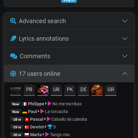
Advanced search
Lyrics annotations
Comments
17 users online
PB
UR
PK
DE
GR
Philippe
No me escribas
Now
Paul
La torcacita
Now
Pascal
Caballo de calesita
-28 m
Devrim
5
-29 m
Marta
Tango mio
-30 m