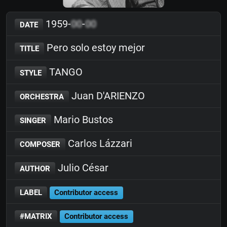
1959-
00
-
00
DATE
Pero solo estoy mejor
TITLE
TANGO
STYLE
Juan D'ARIENZO
ORCHESTRA
Mario Bustos
SINGER
Carlos Lázzari
COMPOSER
Julio César
AUTHOR
LABEL
Contributor access
#MATRIX
Contributor access