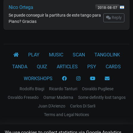
Nico Ortega
2018-08-07
Se puede conseguir la partitura de este tango para
Reply
Piano? Gracias
PLAY
MUSIC
SCAN
TANGOLINK
TANDA
QUIZ
ARTICLES
PSY
CARDS
WORKSHOPS
Rodolfo Biagi
Ricardo Tanturi
Osvaldo Pugliese
Osvaldo Fresedo
Osmar Maderna
Some definitly lost tangos
Juan D'Arienzo
Carlos Di Sarli
Terms and Legal Notices
EL RECODO TANGO
We use cookies to collect statistics via Google Analytics.