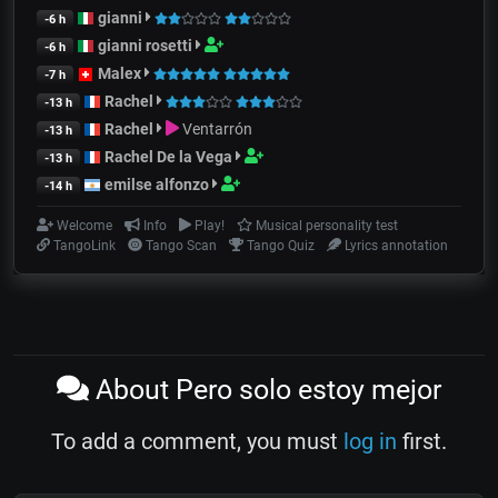
gianni
-6 h
gianni rosetti
-6 h
Malex
-7 h
Rachel
-13 h
Rachel
Ventarrón
-13 h
Rachel De la Vega
-13 h
emilse alfonzo
-14 h
Welcome
Info
Play!
Musical personality test
TangoLink
Tango Scan
Tango Quiz
Lyrics annotation
About Pero solo estoy mejor
To add a comment, you must
log in
first.