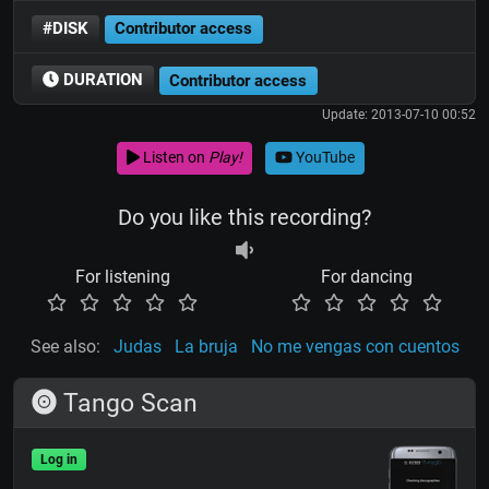
#DISK
Contributor access
DURATION
Contributor access
Update: 2013-07-10 00:52
Listen on
Play!
YouTube
Do you like this recording?
For listening
For dancing
See also:
Judas
La bruja
No me vengas con cuentos
Tango Scan
Log in