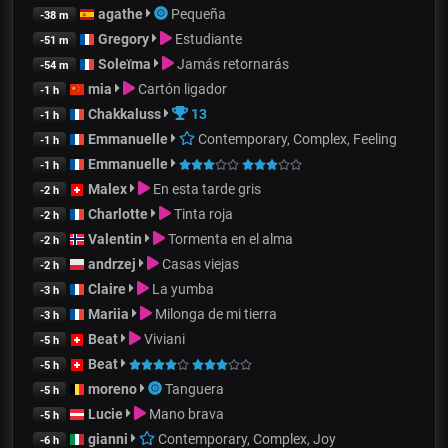
agathe
Pequeña
-38 m
Gregory
Estudiante
-51 m
Soleïma
Jamás retornarás
-54 m
mia
Cartón ligador
-1 h
Chakkaluss
13
-1 h
Emmanuelle
Contemporary, Complex, Feeling
-1 h
Emmanuelle
-1 h
Malex
En esta tarde gris
-2 h
Charlotte
Tinta roja
-2 h
Valentin
Tormenta en el alma
-2 h
andrzej
Casas viejas
-2 h
Claire
La yumba
-3 h
Mariia
Milonga de mi tierra
-3 h
Beat
Viviani
-5 h
Beat
-5 h
moreno
Tanguera
-5 h
Lucie
Mano brava
-5 h
gianni
Contemporary, Complex, Joy
-6 h