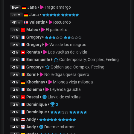
Jana
Trago amargo
Now
Jana
-11 m
Valentin
Recuerdo
-51 m
Malex
El pañuelito
-1 h
Gregory
-1 h
Gregory
Vals de los milagros
-2 h
Renata
Las vueltas de la vida
-2 h
Emmanuelle
Contemporary, Complex, Feeling
-2 h
Gregory
Golden age, Complex, Feeling
-2 h
Sorin
No le digas que la quiero
-2 h
Khochnav
Milonga vieja milonga
-3 h
Soleïma
Leyenda gaucha
-3 h
Pascal
Lluvia de estrellas
-3 h
Dominique
2
-3 h
Dominique
-3 h
Andy
-4 h
Andy
Duerme mi amor
-4 h