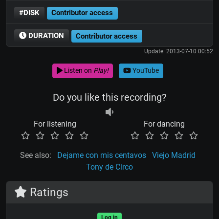
#DISK
Contributor access
DURATION
Contributor access
Update: 2013-07-10 00:52
Listen on
Play!
YouTube
Do you like this recording?
For listening
For dancing
See also:
Dejame con mis centavos
Viejo Madrid
Tony de Circo
Ratings
Log in