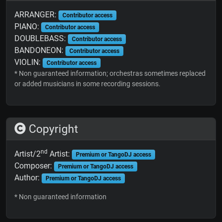
ARRANGER:
Contributor access
PIANO:
Contributor access
DOUBLEBASS:
Contributor access
BANDONEON:
Contributor access
VIOLIN:
Contributor access
* Non guaranteed information; orchestras sometimes replaced
or added musicians in some recording sessions.
Copyright
nd
Artist/2
Artist:
Premium or TangoDJ access
Composer:
Premium or TangoDJ access
Author:
Premium or TangoDJ access
* Non guaranteed information