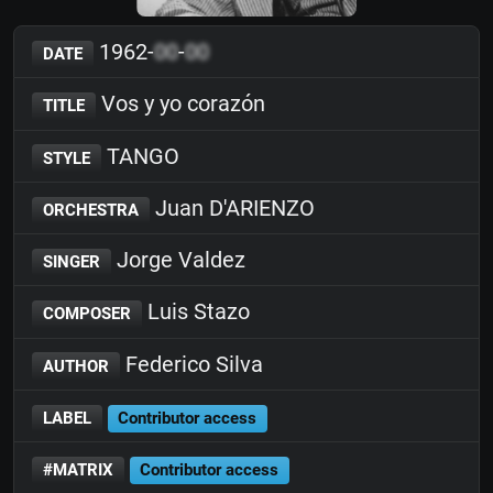
1962-
00
-
00
DATE
Vos y yo corazón
TITLE
TANGO
STYLE
Juan D'ARIENZO
ORCHESTRA
Jorge Valdez
SINGER
Luis Stazo
COMPOSER
Federico Silva
AUTHOR
LABEL
Contributor access
#MATRIX
Contributor access