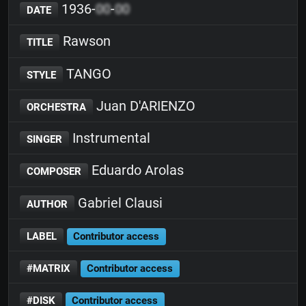
1936-
00
-
00
DATE
Rawson
TITLE
TANGO
STYLE
Juan D'ARIENZO
ORCHESTRA
Instrumental
SINGER
Eduardo Arolas
COMPOSER
Gabriel Clausi
AUTHOR
LABEL
Contributor access
#MATRIX
Contributor access
#DISK
Contributor access