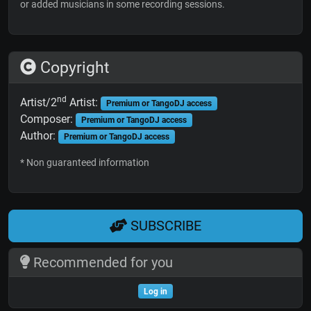
or added musicians in some recording sessions.
Copyright
nd
Artist/2
Artist:
Premium or TangoDJ access
Composer:
Premium or TangoDJ access
Author:
Premium or TangoDJ access
* Non guaranteed information
SUBSCRIBE
Recommended for you
Log in