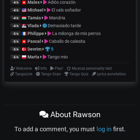
Malex
Adiós corazón
-4 h
Michael
El vals soñador
-4 h
Tamás
Mandria
-4 h
Vlada
Demasiado tarde
-4 h
Philippe
La milonga de mis perros
-5 h
Pascal
Caballo de calesita
-5 h
Devrim
5
-5 h
Marta
Tango mio
-5 h
Welcome
Info
Play!
Musical personality test
TangoLink
Tango Scan
Tango Quiz
Lyrics annotation
About Rawson
To add a comment, you must
log in
first.