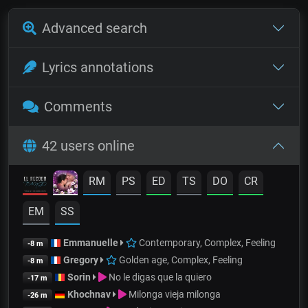
Advanced search
Lyrics annotations
Comments
42 users online
RM
PS
ED
TS
DO
CR
EM
SS
Emmanuelle
Contemporary, Complex, Feeling
-8 m
Gregory
Golden age, Complex, Feeling
-8 m
Sorin
No le digas que la quiero
-17 m
Khochnav
Milonga vieja milonga
-26 m