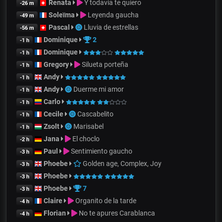
Renata
Y todavia te quiero
-26 m
Soleïma
Leyenda gaucha
-49 m
Pascal
Lluvia de estrellas
-56 m
Dominique
2
-1 h
Dominique
-1 h
Gregory
Silueta porteña
-1 h
Andy
-1 h
Andy
Duerme mi amor
-1 h
Carlo
-1 h
Cecile
Cascabelito
-1 h
Zsolt
Marisabel
-1 h
Jana
El choclo
-2 h
Paul
Sentimiento gaucho
-3 h
Phoebe
Golden age, Complex, Joy
-3 h
Phoebe
-3 h
Phoebe
7
-3 h
Claire
Organito de la tarde
-4 h
Florian
No te apures Carablanca
-4 h